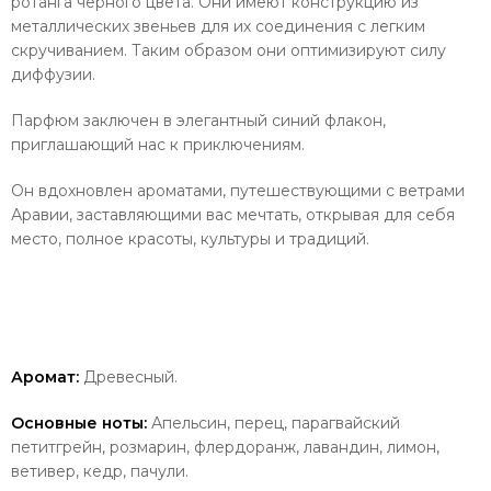
ротанга черного цвета. Они имеют конструкцию из
металлических звеньев для их соединения с легким
скручиванием. Таким образом они оптимизируют силу
диффузии.
Парфюм заключен в элегантный синий флакон,
приглашающий нас к приключениям.
Он вдохновлен ароматами, путешествующими с ветрами
Аравии, заставляющими вас мечтать, открывая для себя
место, полное красоты, культуры и традиций.
Аромат:
Древесный.
Основные ноты:
Апельсин, перец, парагвайский
петитгрейн, розмарин, флердоранж, лавандин, лимон,
ветивер, кедр, пачули.