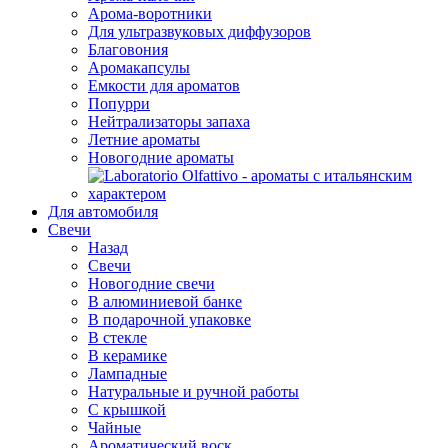
Арома-воротники
Для ультразвуковых диффузоров
Благовония
Аромакапсулы
Емкости для ароматов
Попурри
Нейтрализаторы запаха
Летние ароматы
Новогодние ароматы
Для автомобиля
Свечи
Назад
Свечи
Новогодние свечи
В алюминиевой банке
В подарочной упаковке
В стекле
В керамике
Лампадные
Натуральные и ручной работы
С крышкой
Чайные
Ароматический воск