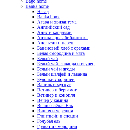
Bago home
Banka home
Назад
Banka home
Агава и хризантема
Английский сад
Анис и кардамон
Антикварная библиотека
Апельсин и перец
Банановый хлеб с орехами
Белая смородина и мята
Белый чай
Белый чай, лаванда и огурец
Белый чай и ягоды
Белый шалфей и лаванда
Булочки с корицей
Ваниль и мускус
Ветивер и бергамот
Ветивер и конопля
Вечер у камина
Вечнозелёная Ель
Вишня и черешня
Глинтвейн и специи
Голубая ель
Гранат и смородина