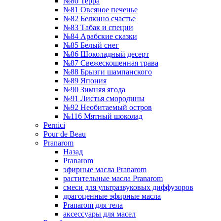
№80 Терра
№81 Овсяное печенье
№82 Белкино счастье
№83 Табак и специи
№84 Арабские сказки
№85 Белый снег
№86 Шоколадный десерт
№87 Свежескошенная трава
№88 Брызги шампанского
№89 Япония
№90 Зимняя ягода
№91 Листья смородины
№92 Необитаемый остров
№116 Мятный шоколад
Pernici
Pour de Beau
Pranarom
Назад
Pranarom
эфирные масла Pranarom
растительные масла Pranarom
смеси для ультразвуковых диффузоров
драгоценные эфирные масла
Pranarom для тела
аксессуары для масел