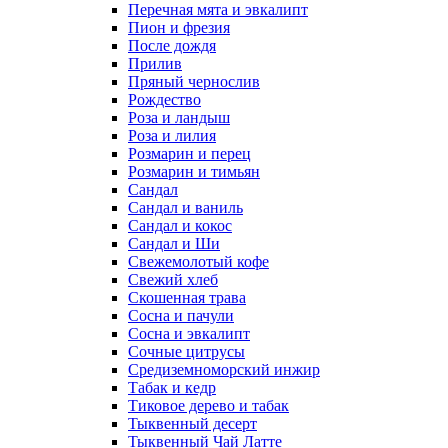
Перечная мята и эвкалипт
Пион и фрезия
После дождя
Прилив
Пряный чернослив
Рождество
Роза и ландыш
Роза и лилия
Розмарин и перец
Розмарин и тимьян
Сандал
Сандал и ваниль
Сандал и кокос
Сандал и Ши
Свежемолотый кофе
Свежий хлеб
Скошенная трава
Сосна и пачули
Сосна и эвкалипт
Сочные цитрусы
Средиземноморский инжир
Табак и кедр
Тиковое дерево и табак
Тыквенный десерт
Тыквенный Чай Латте