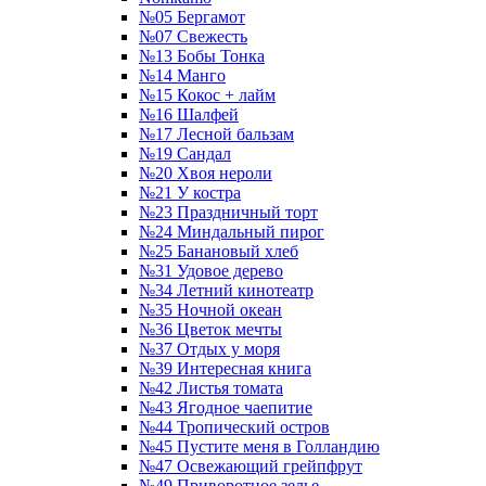
№05 Бергамот
№07 Свежесть
№13 Бобы Тонка
№14 Манго
№15 Кокос + лайм
№16 Шалфей
№17 Лесной бальзам
№19 Сандал
№20 Хвоя нероли
№21 У костра
№23 Праздничный торт
№24 Миндальный пирог
№25 Банановый хлеб
№31 Удовое дерево
№34 Летний кинотеатр
№35 Ночной океан
№36 Цветок мечты
№37 Отдых у моря
№39 Интересная книга
№42 Листья томата
№43 Ягодное чаепитие
№44 Тропический остров
№45 Пустите меня в Голландию
№47 Освежающий грейпфрут
№49 Приворотное зелье