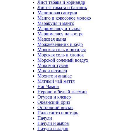
Лист табака и кориандр
Листья томата и базилик
Малиновая сангрия
Манго и кокосовое молоко
Маракуйя и манго
Маршмеллоу и тыква
Маршмеллоу на костре
Медовая дыня
Можжевельник и кедр
Морская соль и орхидея
Морская соль и хлопок
Морской соленый воздух
Морской туман
Мох и ветивер
Мохито и ананас
Мятный чай маття
Наг Чампа
Нероли и белый жасмин
Огурец и клевер
Океанский бриз
Островной виски
Пало санто и янтарь
Пачули
Пачули и амбра
Пачули и ладан