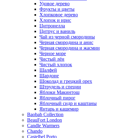
Удовое дерево
Фрукты и цветы
Хлопковое дерево
Хлопок и ирис
Цитронелла
Цитрус и ваниль
Чай из черной смородины
Черная смородина и анис
Черная смородина и жасмин
Черное море
Чистый лён
Чистый хлопок
Шалфей
Шардоне
Шоколад и грецкий орех
Штрудель и специи
Яблоки Макинтош
Яблочный пирог
Яблочный сидр и каштаны
Янтарь и кашемир
Baobab Collection
BeauFort London
Candle Warmers
Chando
Castelbel Porto