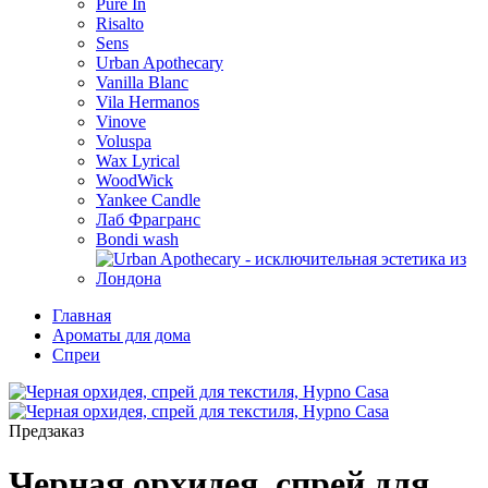
Pure In
Risalto
Sens
Urban Apothecary
Vanilla Blanc
Vila Hermanos
Vinove
Voluspa
Wax Lyrical
WoodWick
Yankee Candle
Лаб Фрагранс
Bondi wash
Главная
Ароматы для дома
Спреи
Предзаказ
Черная орхидея, спрей для