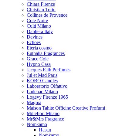
Chiara Firenze
Christian Tortu
Collines de Provence
Cote Noire
Culti Milano
Danhera Italy
Davines
Echoes
Eteria cosmo
Euthalia Fragrances
Grace Cole
Hypno Casa
Jacques Fath Perfumes
Jul et Mad Paris
KOBO Candles
Laboratorio Olfattivo
Ladenac Milano
Logevy Firenze 1965
Magma
Maison Tahite Officine Creative Profumi
Millefiori Milano
Mr&Mrs Fragrance
Nomkamo
Назад
Nomkamo