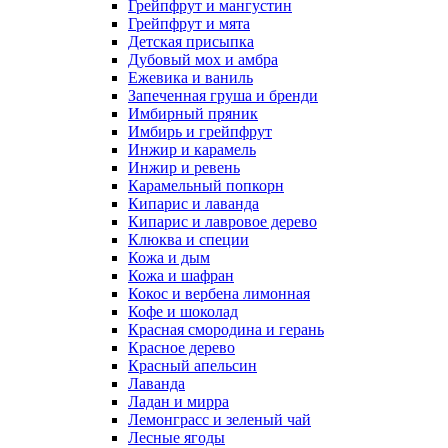
Грейпфрут и мангустин
Грейпфрут и мята
Детская присыпка
Дубовый мох и амбра
Ежевика и ваниль
Запеченная груша и бренди
Имбирный пряник
Имбирь и грейпфрут
Инжир и карамель
Инжир и ревень
Карамельный попкорн
Кипарис и лаванда
Кипарис и лавровое дерево
Клюква и специи
Кожа и дым
Кожа и шафран
Кокос и вербена лимонная
Кофе и шоколад
Красная смородина и герань
Красное дерево
Красный апельсин
Лаванда
Ладан и мирра
Лемонграсс и зеленый чай
Лесные ягоды