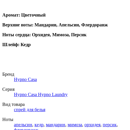
Аромат: Цветочный
Верхние ноты: Мандарин, Апельсин, Флердоранж
Ноты сердца: Орхидея, Мимоза, Персик
Шлейф: Кедр
Бренд
Hypno Casa
Серия
Hypno Casa Hypno Laundry
Вид товара
спрей для белья
Ноты
апельсин
,
кедр
,
мандарин
,
мимоза
,
орхидея
,
персик
,
флердоранж