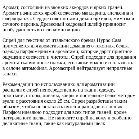
Аромат, состоящий из звонких аккордов и ярких граней.
Аромат начинается яркой свежестью мандарина, апельсина и
флердоранжа. Сердце сияет нотами дикой орхидеи, мимозы и
сочного персика. Древесный кедровый шлейф привносит
необузданность во всю композицию.
Спрей для текстиля от итальянского бренда Hypno Casa
применяется для ароматизации домашнего текстиля, белья,
одежды парфюмерными ароматами, которые дарят приятное
ощущение свежести и чистоты. Спрей подходит для придания
аромата тканям после глажки, его также можно использовать
в салоне автомобиля. Аромаспрей нейтрализует неприятные
запахи.
Рекомендации по использованию: для ароматизации
распылите спрей непосредственно на ткани, одежду,
простыни, шторы, диваны, ковры и постельное белье методом
вуали с расстояния около 25 см. Спреи разработаны таким
образом, чтобы не оставлять пятен и разводов на тканях.
Парфюм идеально подходит для всех типов тканей, кроме
натурального шелка. Не наносите спрей на кожу и особенно
деликатные ткани, такие как натуральный шелк