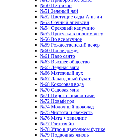
№50 Петрикор
№51 Зеленый чай
№52 Цветущие сады Англии
№53 Сочный апельсин
№54 Ореховый капучино
№55 Прогулка в ночном лесу
№56 Во все мучное
№59 Рождественский вечер
№60 После дождя
№61 Пало санто
№63 Высшее общество
№65 Ледяная мята
№66 Мятежный дух
№67 Лавандовый букет
№68 Кокосовая вода
№70 Садовая мята
№71 Пирог с пряностями
№72 Новый год
№74 Молочный шоколад
№75 Чистота и свежесть
№76 Мята + эвкалипт
№77 Глинтвейн
№78 Утро в цветочном бутике
№79 Подводная жизнь