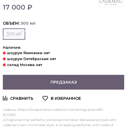
17 000 ₽
ОБЪЕМ:
500 мл
500 мл
Наличие:
ПРЕДЗАКАЗ
Ladenac Milano Rinascimento collection home fragrance
refill.
BOISÉE
A fragrance that perfectly combines the Italian Renaissance style with
Ladenac's own minimalist style. A wrapping perfume, with notes of