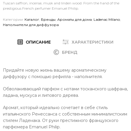
Tuscan saffron, incense, musk and linden wood. From the hand of the
prestigious French perfumer Emanuel Philip.
Категории:
Каталог
,
Бренды
,
Ароматы для дома
,
Ladenac Milano
,
Наполнители для диффузора
ОПИСАНИЕ
ХАРАКТЕРИСТИКИ
БРЕНД
Придайте новую жизнь вашему ароматическому
диффузору с помощью рефилла - наполнителя.
Обволакивающий парфюм с нотами тосканского шафрана,
ладана, мускуса и липового дерева.
Аромат, который идеально сочетает в себе стиль
итальянского Ренессанса с собственным минималистским
стилем Ладенака. От руки престижного французского
парфюмера Emanuel Philip.