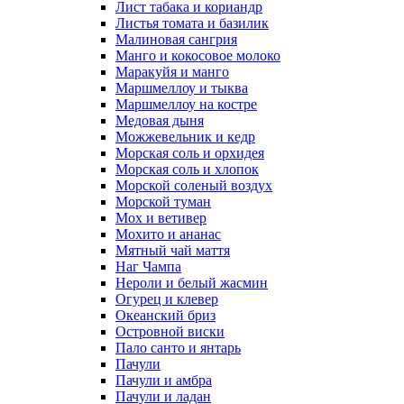
Лист табака и кориандр
Листья томата и базилик
Малиновая сангрия
Манго и кокосовое молоко
Маракуйя и манго
Маршмеллоу и тыква
Маршмеллоу на костре
Медовая дыня
Можжевельник и кедр
Морская соль и орхидея
Морская соль и хлопок
Морской соленый воздух
Морской туман
Мох и ветивер
Мохито и ананас
Мятный чай маття
Наг Чампа
Нероли и белый жасмин
Огурец и клевер
Океанский бриз
Островной виски
Пало санто и янтарь
Пачули
Пачули и амбра
Пачули и ладан