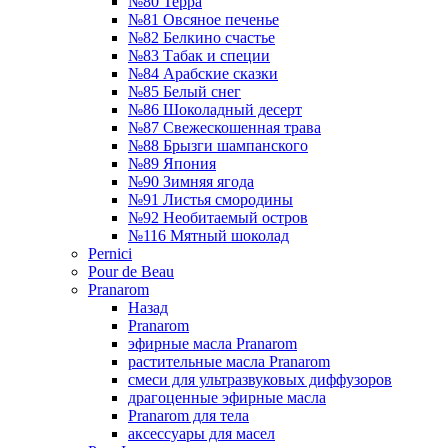
№80 Терра
№81 Овсяное печенье
№82 Белкино счастье
№83 Табак и специи
№84 Арабские сказки
№85 Белый снег
№86 Шоколадный десерт
№87 Свежескошенная трава
№88 Брызги шампанского
№89 Япония
№90 Зимняя ягода
№91 Листья смородины
№92 Необитаемый остров
№116 Мятный шоколад
Pernici
Pour de Beau
Pranarom
Назад
Pranarom
эфирные масла Pranarom
растительные масла Pranarom
смеси для ультразвуковых диффузоров
драгоценные эфирные масла
Pranarom для тела
аксессуары для масел