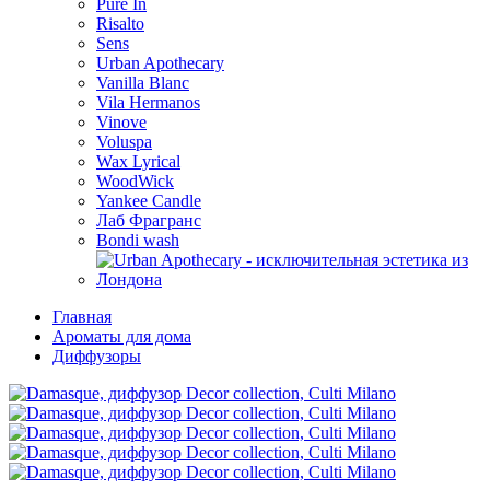
Pure In
Risalto
Sens
Urban Apothecary
Vanilla Blanc
Vila Hermanos
Vinove
Voluspa
Wax Lyrical
WoodWick
Yankee Candle
Лаб Фрагранс
Bondi wash
Главная
Ароматы для дома
Диффузоры