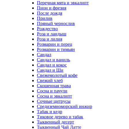
Перечная мята и эвкалипт
Пион и фрезия
После дождя
Прилив
Пряный чернослив
Рождество
Роза и ландыш
Роза и лилия
Розмарин и перец
Розмарин и тимьян
Сандал
Сандал и ваниль
Сандал и кокос
Сандал и Ши
Свежемолотый кофе
Свежий хлеб
Скошенная трава
Сосна и пачули
Сосна и эвкалипт
Сочные цитрусы
Средиземноморский инжир
Табак и кедр
Тиковое дерево и табак
Тыквенный десерт
Тыквенный Чай Латте