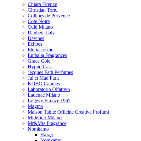
Chiara Firenze
Christian Tortu
Collines de Provence
Cote Noire
Culti Milano
Danhera Italy
Davines
Echoes
Eteria cosmo
Euthalia Fragrances
Grace Cole
Hypno Casa
Jacques Fath Perfumes
Jul et Mad Paris
KOBO Candles
Laboratorio Olfattivo
Ladenac Milano
Logevy Firenze 1965
Magma
Maison Tahite Officine Creative Profumi
Millefiori Milano
Mr&Mrs Fragrance
Nomkamo
Назад
Nomkamo