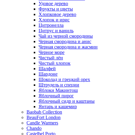
Удовое дерево
Фрукты и цветы
Хлопковое дерево
Хлопок и ирис
Цитронелла
Цитрус и ваниль
Чай из черной смородины
Черная смородина и анис
Черная смородина и жасмин
Черное море
Чистый лён
Чистый хлопок
Шалфей
Шардоне
Шоколад и грецкий орех
Штрудель и специи
Яблоки Макинтош
Яблочный пирог
Яблочный сидр и каштаны
Янтарь и кашемир
Baobab Collection
BeauFort London
Candle Warmers
Chando
Castelbel Porto