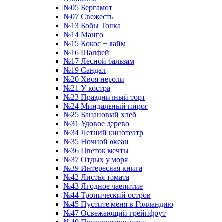
№05 Бергамот
№07 Свежесть
№13 Бобы Тонка
№14 Манго
№15 Кокос + лайм
№16 Шалфей
№17 Лесной бальзам
№19 Сандал
№20 Хвоя нероли
№21 У костра
№23 Праздничный торт
№24 Миндальный пирог
№25 Банановый хлеб
№31 Удовое дерево
№34 Летний кинотеатр
№35 Ночной океан
№36 Цветок мечты
№37 Отдых у моря
№39 Интересная книга
№42 Листья томата
№43 Ягодное чаепитие
№44 Тропический остров
№45 Пустите меня в Голландию
№47 Освежающий грейпфрут
№49 Приворотное зелье