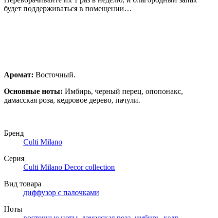
будет поддерживаться в помещении…
Аромат:
Восточный.
Основные ноты:
Имбирь, черный перец, опопонакс,
дамасская роза, кедровое дерево, пачули.
Бренд
Culti Milano
Серия
Culti Milano Decor collection
Вид товара
диффузор с палочками
Ноты
восточные ноты
,
дамасская роза
,
имбирь
,
кедр
,