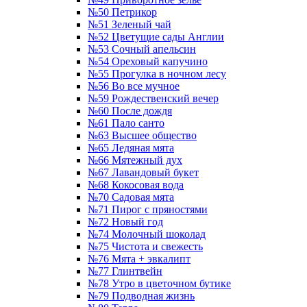
№50 Петрикор
№51 Зеленый чай
№52 Цветущие сады Англии
№53 Сочный апельсин
№54 Ореховый капучино
№55 Прогулка в ночном лесу
№56 Во все мучное
№59 Рождественский вечер
№60 После дождя
№61 Пало санто
№63 Высшее общество
№65 Ледяная мята
№66 Мятежный дух
№67 Лавандовый букет
№68 Кокосовая вода
№70 Садовая мята
№71 Пирог с пряностями
№72 Новый год
№74 Молочный шоколад
№75 Чистота и свежесть
№76 Мята + эвкалипт
№77 Глинтвейн
№78 Утро в цветочном бутике
№79 Подводная жизнь