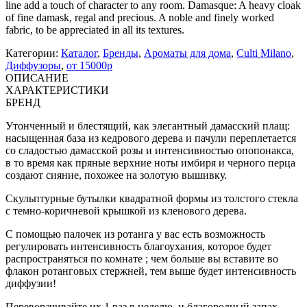
line add a touch of character to any room. Damasque: A heavy cloak
of fine damask, regal and precious. A noble and finely worked
fabric, to be appreciated in all its textures.
Категории:
Каталог
,
Бренды
,
Ароматы для дома
,
Culti Milano
,
Диффузоры
,
от 15000р
ОПИСАНИЕ
ХАРАКТЕРИСТИКИ
БРЕНД
Утонченный и блестящий, как элегантный дамасский плащ:
насыщенная база из кедрового дерева и пачули переплетается
со сладостью дамасской розы и интенсивностью опопонакса,
в то время как пряные верхние ноты имбиря и черного перца
создают сияние, похожее на золотую вышивку.
Скульптурные бутылки квадратной формы из толстого стекла
с темно-коричневой крышкой из кленового дерева.
С помощью палочек из ротанга у вас есть возможность
регулировать интенсивность благоухания, которое будет
распространяться по комнате ; чем больше вы вставите во
флакон ротанговых стержней, тем выше будет интенсивность
диффузии!
Переворачивайте их 1 раз в неделю, и благородный запах