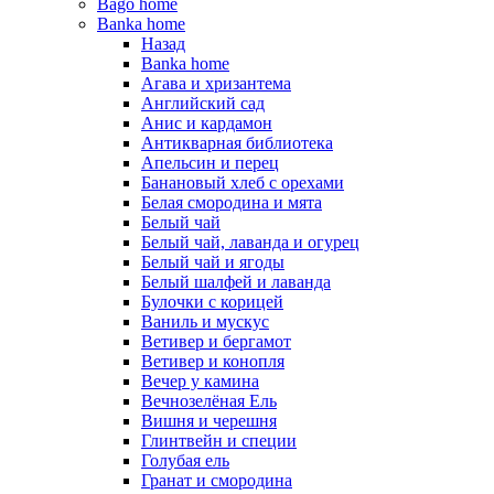
Bago home
Banka home
Назад
Banka home
Агава и хризантема
Английский сад
Анис и кардамон
Антикварная библиотека
Апельсин и перец
Банановый хлеб с орехами
Белая смородина и мята
Белый чай
Белый чай, лаванда и огурец
Белый чай и ягоды
Белый шалфей и лаванда
Булочки с корицей
Ваниль и мускус
Ветивер и бергамот
Ветивер и конопля
Вечер у камина
Вечнозелёная Ель
Вишня и черешня
Глинтвейн и специи
Голубая ель
Гранат и смородина