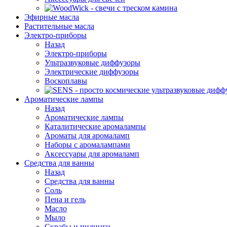
Эфирные масла
Растительные масла
Электро-приборы
Назад
Электро-приборы
Ультразвуковые диффузоры
Электрические диффузоры
Воскоплавы
Ароматические лампы
Назад
Ароматические лампы
Каталитические аромалампы
Ароматы для аромаламп
Наборы с аромалампами
Аксессуары для аромаламп
Средства для ванны
Назад
Средства для ванны
Соль
Пена и гель
Масло
Мыло
Скрабы и пилинги