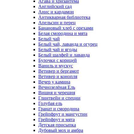
Агава и хризантема
Английский сад
Анис и кардамон
Антикварная библиотека
Апельсин и перец
Банановый хлеб с орехами
Белая смородина и мята
Белый чай
Белый чай, лаванда и огурец
Белый чай и ягоды
Белый шалфей и лаванда
Булочки с корицей
Ваниль и мускус
Ветивер и бергамот
Ветивер и конопля
Вечер у камина
Вечнозелёная Ель
Вишня и черешня
Глинтвейн и специи
Голубая ель
Гранат и смородина
Грейпфрут и мангустин
Грейпфрут и мята
Детская присыпка
Дубовый мох и амбра