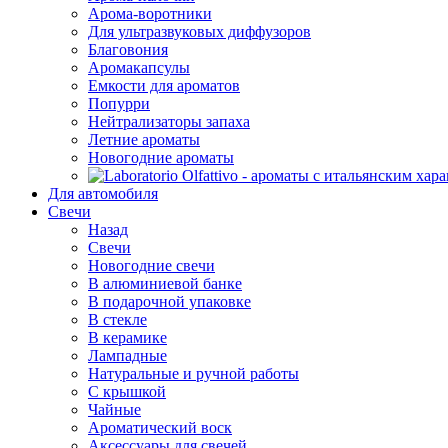
Арома-воротники
Для ультразвуковых диффузоров
Благовония
Аромакапсулы
Емкости для ароматов
Попурри
Нейтрализаторы запаха
Летние ароматы
Новогодние ароматы
Для автомобиля
Свечи
Назад
Свечи
Новогодние свечи
В алюминиевой банке
В подарочной упаковке
В стекле
В керамике
Лампадные
Натуральные и ручной работы
С крышкой
Чайные
Ароматический воск
Аксессуары для свечей