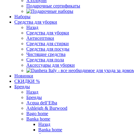
Хэллоуин
Подарочные сертификаты
Наборы
Средства для уборки
Назад
Средства для уборки
Антисептики
Средства для стирки
Средства для посуды
Чистящие средства
Средства для пола
Аксессуары для уборки
Новинки
СКИДКИ %
Бренды
Назад
Бренды
Acqua dell’Elba
Ashleigh & Burwood
Bago home
Banka home
Назад
Banka home