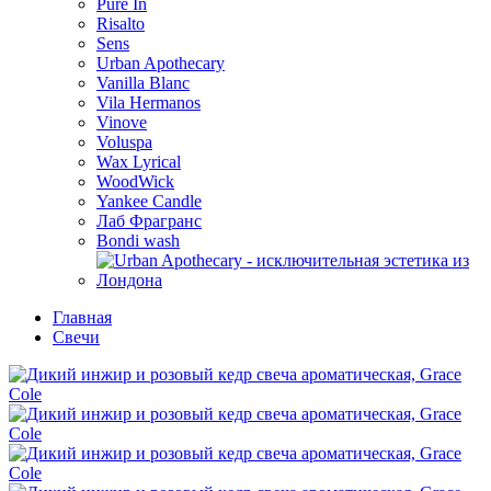
Pure In
Risalto
Sens
Urban Apothecary
Vanilla Blanc
Vila Hermanos
Vinove
Voluspa
Wax Lyrical
WoodWick
Yankee Candle
Лаб Фрагранс
Bondi wash
Главная
Свечи