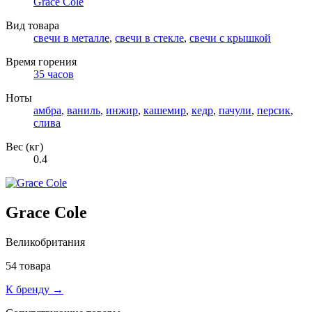
Grace Cole
Вид товара
свечи в металле
,
свечи в стекле
,
свечи с крышкой
Время горения
35 часов
Ноты
амбра
,
ваниль
,
инжир
,
кашемир
,
кедр
,
пачули
,
персик
,
слива
Вес (кг)
0.4
Grace Cole
Великобритания
54 товара
К бренду →