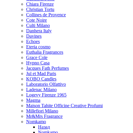
Chiara Firenze
Christian Tortu
Collines de Provence
Cote Noire
Culti Milano
Danhera Italy
Davines
Echoes
Eteria cosmo
Euthalia Fragrances
Grace Cole
Hypno Casa
Jacques Fath Perfumes
Jul et Mad Paris
KOBO Candles
Laboratorio Olfattivo
Ladenac Milano
Logevy Firenze 1965
Magma
Maison Tahite Officine Creative Profumi
Millefiori Milano
Mr&Mrs Fragrance
Nomkamo
Назад
Nomkamo