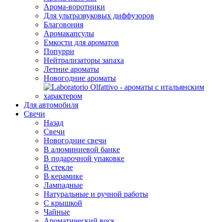
Арома-воротники
Для ультразвуковых диффузоров
Благовония
Аромакапсулы
Емкости для ароматов
Попурри
Нейтрализаторы запаха
Летние ароматы
Новогодние ароматы
Для автомобиля
Свечи
Назад
Свечи
Новогодние свечи
В алюминиевой банке
В подарочной упаковке
В стекле
В керамике
Лампадные
Натуральные и ручной работы
С крышкой
Чайные
Ароматический воск