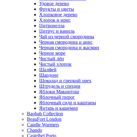
Удовое дерево
Фрукты и цветы
Хлопковое дерево
Хлопок и ирис
Цитронелла
Цитрус и ваниль
Чай из черной смородины
Черная смородина и анис
Черная смородина и жасмин
Черное море
Чистый лён
Чистый хлопок
Шалфей
Шардоне
Шоколад и грецкий орех
Штрудель и специи
Яблоки Макинтош
Яблочный пирог
Яблочный сидр и каштаны
Янтарь и кашемир
Baobab Collection
BeauFort London
Candle Warmers
Chando
Castelbel Porto