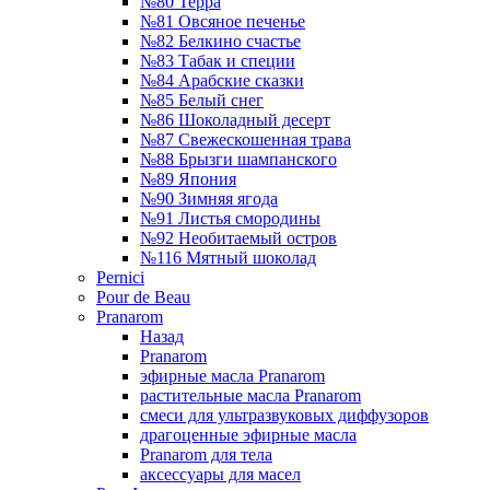
№80 Терра
№81 Овсяное печенье
№82 Белкино счастье
№83 Табак и специи
№84 Арабские сказки
№85 Белый снег
№86 Шоколадный десерт
№87 Свежескошенная трава
№88 Брызги шампанского
№89 Япония
№90 Зимняя ягода
№91 Листья смородины
№92 Необитаемый остров
№116 Мятный шоколад
Pernici
Pour de Beau
Pranarom
Назад
Pranarom
эфирные масла Pranarom
растительные масла Pranarom
смеси для ультразвуковых диффузоров
драгоценные эфирные масла
Pranarom для тела
аксессуары для масел