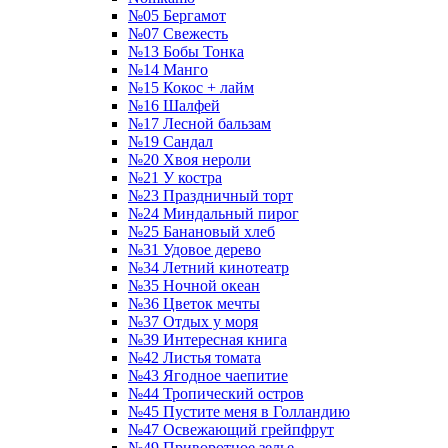
№05 Бергамот
№07 Свежесть
№13 Бобы Тонка
№14 Манго
№15 Кокос + лайм
№16 Шалфей
№17 Лесной бальзам
№19 Сандал
№20 Хвоя нероли
№21 У костра
№23 Праздничный торт
№24 Миндальный пирог
№25 Банановый хлеб
№31 Удовое дерево
№34 Летний кинотеатр
№35 Ночной океан
№36 Цветок мечты
№37 Отдых у моря
№39 Интересная книга
№42 Листья томата
№43 Ягодное чаепитие
№44 Тропический остров
№45 Пустите меня в Голландию
№47 Освежающий грейпфрут
№49 Приворотное зелье