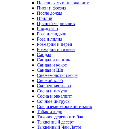
Перечная мята и эвкалипт
Пион и фрезия
После дождя
Прилив
Пряный чернослив
Рождество
Роза и ландыш
Роза и лилия
Розмарин и перец
Розмарин и тимьян
Сандал
Сандал и ваниль
Сандал и кокос
Сандал и Ши
Свежемолотый кофе
Свежий хлеб
Скошенная трава
Сосна и пачули
Сосна и эвкалипт
Сочные цитрусы
Средиземноморский инжир
Табак и кедр
Тиковое дерево и табак
Тыквенный десерт
Тыквенный Чай Латте