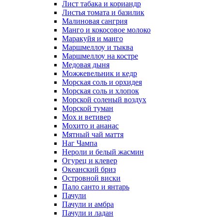
Лист табака и кориандр
Листья томата и базилик
Малиновая сангрия
Манго и кокосовое молоко
Маракуйя и манго
Маршмеллоу и тыква
Маршмеллоу на костре
Медовая дыня
Можжевельник и кедр
Морская соль и орхидея
Морская соль и хлопок
Морской соленый воздух
Морской туман
Мох и ветивер
Мохито и ананас
Мятный чай маття
Наг Чампа
Нероли и белый жасмин
Огурец и клевер
Океанский бриз
Островной виски
Пало санто и янтарь
Пачули
Пачули и амбра
Пачули и ладан