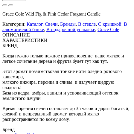
Grace Cole Wild Fig & Pink Cedar Fragrant Candle
Категории:
Каталог
,
Свечи
,
Бренды
,
В стекле
,
С крышкой
,
В
алюминиевой банке
,
В подарочной упаковке
,
Grace Cole
ОПИСАНИЕ
ХАРАКТЕРИСТИКИ
БРЕНД
Когда нужно только нежное прикосновение, наше мягкое и
легкое сочетание дерева и фрукта будет тут как тут.
Этот аромат позаимствовал тонкие ноты бледно-розового
кашемира,
мягкого инжира, персика и сливы, и излучает щедрую
сладость!
База из кедра, амбры, ванили и успокаивающий оттенок
землистого пачули
Время горения свечи составляет до 35 часов и дарит богатый,
свежий и непрерывный аромат, который мягко
распространяется по всему дому.
Бренд