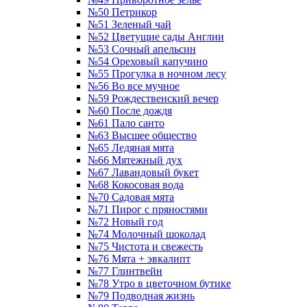
№50 Петрикор
№51 Зеленый чай
№52 Цветущие сады Англии
№53 Сочный апельсин
№54 Ореховый капучино
№55 Прогулка в ночном лесу
№56 Во все мучное
№59 Рождественский вечер
№60 После дождя
№61 Пало санто
№63 Высшее общество
№65 Ледяная мята
№66 Мятежный дух
№67 Лавандовый букет
№68 Кокосовая вода
№70 Садовая мята
№71 Пирог с пряностями
№72 Новый год
№74 Молочный шоколад
№75 Чистота и свежесть
№76 Мята + эвкалипт
№77 Глинтвейн
№78 Утро в цветочном бутике
№79 Подводная жизнь