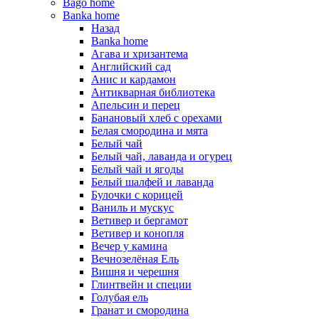
Bago home
Banka home
Назад
Banka home
Агава и хризантема
Английский сад
Анис и кардамон
Антикварная библиотека
Апельсин и перец
Банановый хлеб с орехами
Белая смородина и мята
Белый чай
Белый чай, лаванда и огурец
Белый чай и ягоды
Белый шалфей и лаванда
Булочки с корицей
Ваниль и мускус
Ветивер и бергамот
Ветивер и конопля
Вечер у камина
Вечнозелёная Ель
Вишня и черешня
Глинтвейн и специи
Голубая ель
Гранат и смородина