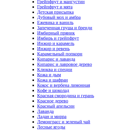
Грейпфрут и мангустин
Грейпфрут и мята
Детская присыпка
Дубовый мох и амбра
Ежевика и ваниль
Запеченная груша и бренди
Имбирный пряник
Имбирь и грейпфрут
Инжир и карамель
Инжир и ревень
Карамельный попкорн
Кипарис и лаванда
Кипарис и лавровое дерево
Клюква и специи
Кожа и дым
Кожа и шафран
Кокос и вербена лимонная
Кофе и шоколад
Красная смородина и герань
Красное дерево
Красный апельсин
Лаванда
Ладан и мирра
Лемонграсс и зеленый чай
Лесные ягоды