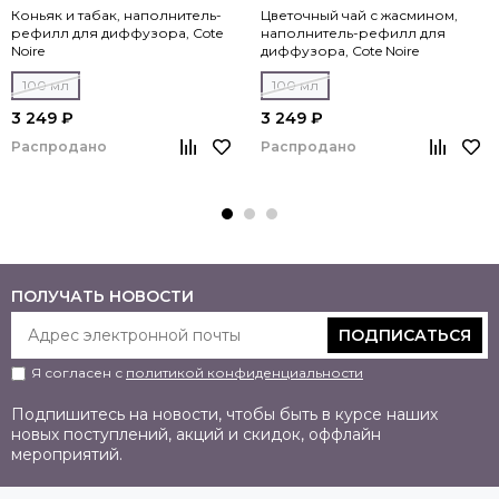
Коньяк и табак, наполнитель-
Цветочный чай с жасмином,
рефилл для диффузора, Cote
наполнитель-рефилл для
Noire
диффузора, Cote Noire
100 мл
100 мл
3 249 ₽
3 249 ₽
Распродано
Распродано
ПОЛУЧАТЬ НОВОСТИ
ПОДПИСАТЬСЯ
Я согласен с
политикой конфиденциальности
Подпишитесь на новости, чтобы быть в курсе наших
новых поступлений, акций и скидок, оффлайн
мероприятий.