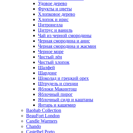
Удовое дерево
Фрукты и цветы
Хлопковое дерево
Хлопок и ирис
Цитронелла
Цитрус и ваниль
Чай из черной смородины
Черная смородина и анис
Черная смородина и жасмин
Черное море
Чистый лён
Чистый хлопок
Шалфей
Шардоне
Шоколад и грецкий орех
Штрудель и специи
Яблоки Макинтош
Яблочный пирог
Яблочный сидр и каштаны
Янтарь и кашемир
Baobab Collection
BeauFort London
Candle Warmers
Chando
Castelbel Porto