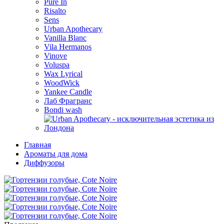
Pure In
Risalto
Sens
Urban Apothecary
Vanilla Blanc
Vila Hermanos
Vinove
Voluspa
Wax Lyrical
WoodWick
Yankee Candle
Лаб Фрагранс
Bondi wash
Главная
Ароматы для дома
Диффузоры