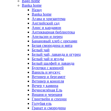
Bago home
Banka home
Назад
Banka home
Агава и хризантема
Английский сад
Анис и кардамон
Антикварная библиотека
Апельсин и перец
Банановый хлеб с орехами
Белая смородина и мята
Белый чай
Белый чай, лаванда и огурец
Белый чай и ягоды
Белый шалфей и лаванда
Булочки с корицей
Ваниль и мускус
Ветивер и бергамот
Ветивер и конопля
Вечер у камина
Вечнозелёная Ель
Вишня и черешня
Глинтвейн и специи
Голубая ель
Гранат и смородина