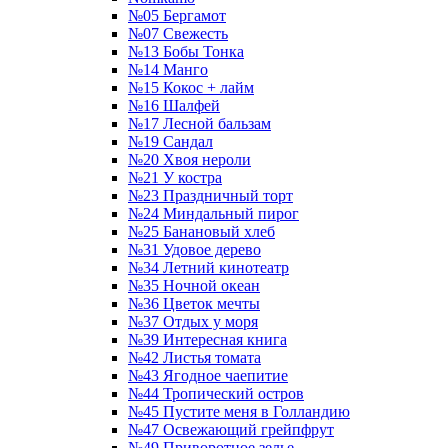
№05 Бергамот
№07 Свежесть
№13 Бобы Тонка
№14 Манго
№15 Кокос + лайм
№16 Шалфей
№17 Лесной бальзам
№19 Сандал
№20 Хвоя нероли
№21 У костра
№23 Праздничный торт
№24 Миндальный пирог
№25 Банановый хлеб
№31 Удовое дерево
№34 Летний кинотеатр
№35 Ночной океан
№36 Цветок мечты
№37 Отдых у моря
№39 Интересная книга
№42 Листья томата
№43 Ягодное чаепитие
№44 Тропический остров
№45 Пустите меня в Голландию
№47 Освежающий грейпфрут
№49 Приворотное зелье