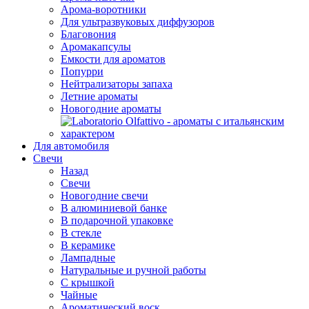
Арома-воротники
Для ультразвуковых диффузоров
Благовония
Аромакапсулы
Емкости для ароматов
Попурри
Нейтрализаторы запаха
Летние ароматы
Новогодние ароматы
Для автомобиля
Свечи
Назад
Свечи
Новогодние свечи
В алюминиевой банке
В подарочной упаковке
В стекле
В керамике
Лампадные
Натуральные и ручной работы
С крышкой
Чайные
Ароматический воск