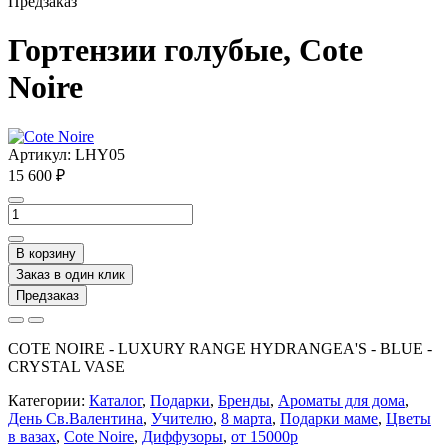
Предзаказ
Гортензии голубые, Cote
Noire
Артикул:
LHY05
15 600 ₽
В корзину
Заказ в один клик
Предзаказ
COTE NOIRE - LUXURY RANGE HYDRANGEA'S - BLUE -
CRYSTAL VASE
Категории:
Каталог
,
Подарки
,
Бренды
,
Ароматы для дома
,
День Св.Валентина
,
Учителю
,
8 марта
,
Подарки маме
,
Цветы
в вазах
,
Cote Noire
,
Диффузоры
,
от 15000р