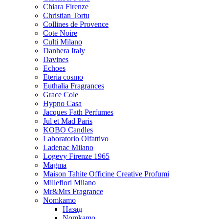
Chiara Firenze
Christian Tortu
Collines de Provence
Cote Noire
Culti Milano
Danhera Italy
Davines
Echoes
Eteria cosmo
Euthalia Fragrances
Grace Cole
Hypno Casa
Jacques Fath Perfumes
Jul et Mad Paris
KOBO Candles
Laboratorio Olfattivo
Ladenac Milano
Logevy Firenze 1965
Magma
Maison Tahite Officine Creative Profumi
Millefiori Milano
Mr&Mrs Fragrance
Nomkamo
Назад
Nomkamo