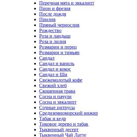
Перечная мята и эвкалипт
Пион и фрезия
После дождя
Прилив
Пряный чернослив
Рождество
Роза и ландыш
Роза и лилия
Розмарин и перец
Розмарин и тимьян
Сандал
Сандал и ваниль
Сандал и кокос
Сандал и Ши
Свежемолотый кофе
Свежий хлеб
Скошенная трава
Сосна и пачули
Сосна и эвкалипт
Сочные цитрусы
Средиземноморский инжир
Табак и кедр
Тиковое дерево и табак
Тыквенный десерт
Тыквенный Чай Латте