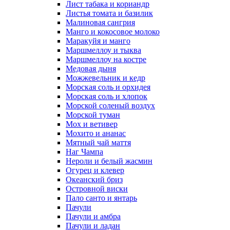
Лист табака и кориандр
Листья томата и базилик
Малиновая сангрия
Манго и кокосовое молоко
Маракуйя и манго
Маршмеллоу и тыква
Маршмеллоу на костре
Медовая дыня
Можжевельник и кедр
Морская соль и орхидея
Морская соль и хлопок
Морской соленый воздух
Морской туман
Мох и ветивер
Мохито и ананас
Мятный чай маття
Наг Чампа
Нероли и белый жасмин
Огурец и клевер
Океанский бриз
Островной виски
Пало санто и янтарь
Пачули
Пачули и амбра
Пачули и ладан