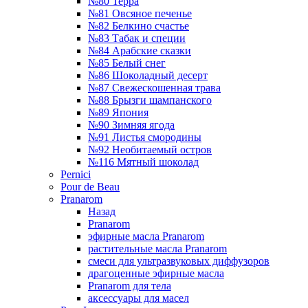
№80 Терра
№81 Овсяное печенье
№82 Белкино счастье
№83 Табак и специи
№84 Арабские сказки
№85 Белый снег
№86 Шоколадный десерт
№87 Свежескошенная трава
№88 Брызги шампанского
№89 Япония
№90 Зимняя ягода
№91 Листья смородины
№92 Необитаемый остров
№116 Мятный шоколад
Pernici
Pour de Beau
Pranarom
Назад
Pranarom
эфирные масла Pranarom
растительные масла Pranarom
смеси для ультразвуковых диффузоров
драгоценные эфирные масла
Pranarom для тела
аксессуары для масел