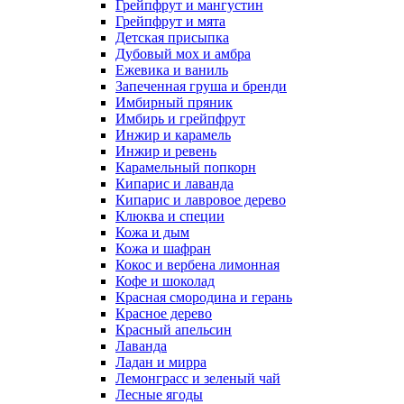
Грейпфрут и мангустин
Грейпфрут и мята
Детская присыпка
Дубовый мох и амбра
Ежевика и ваниль
Запеченная груша и бренди
Имбирный пряник
Имбирь и грейпфрут
Инжир и карамель
Инжир и ревень
Карамельный попкорн
Кипарис и лаванда
Кипарис и лавровое дерево
Клюква и специи
Кожа и дым
Кожа и шафран
Кокос и вербена лимонная
Кофе и шоколад
Красная смородина и герань
Красное дерево
Красный апельсин
Лаванда
Ладан и мирра
Лемонграсс и зеленый чай
Лесные ягоды