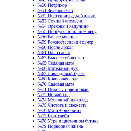
№50 Петрикор
№51 Зеленый чай
№52 Цветущие сады Англии
№53 Сочный апельсин
№54 Ореховый капучино
№55 Прогулка в ночном лесу
№56 Во все мучное
№59 Рождественский вечер
№60 После дождя
№61 Пало санто
№63 Высшее общество
№65 Ледяная мята
№66 Мятежный дух
№67 Лавандовый букет
№68 Кокосовая вода
№70 Садовая мята
№71 Пирог с пряностями
№72 Новый год
№74 Молочный шоколад
№75 Чистота и свежесть
№76 Мята + эвкалипт
№77 Глинтвейн
№78 Утро в цветочном бутике
№79 Подводная жизнь