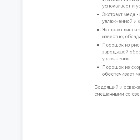
успокаивает и у
Экстракт меда -
увлажненной и 
Экстракт листье
известно, обла
Порошок из рис
зародышей обес
увлажнения.
Порошок из ско
обеспечивает м
Бодрящий и освежа
смешанными со свеж