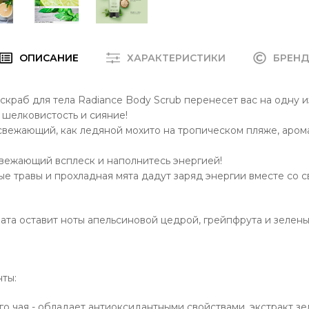
ОПИСАНИЕ
ХАРАКТЕРИСТИКИ
БРЕН
скраб для тела Radiance Body Scrub перенесет вас на одну и
шелковистость и сияние!
свежающий, как ледяной мохито на тропическом пляже, аром
вежающий всплеск и наполнитесь энергией!
ые травы и прохладная мята дадут заряд энергии вместе со
ата оставит ноты апельсиновой цедрой, грейпфрута и зелены
ты:
го чая - обладает антиоксидантными свойствами, экстракт зе