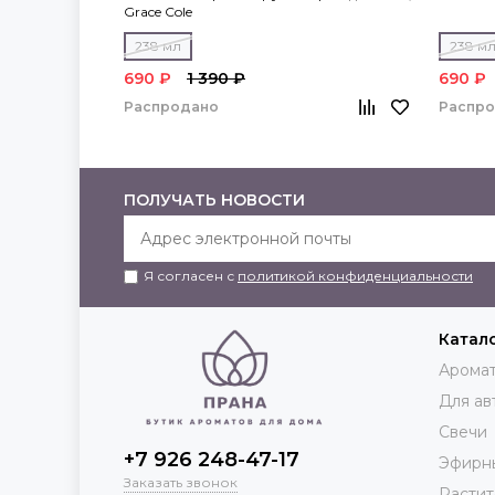
Grace Cole
238 мл
238 м
690 ₽
1 390 ₽
690 ₽
Распродано
Распр
ПОЛУЧАТЬ НОВОСТИ
Я согласен с
политикой конфиденциальности
Катал
Аромат
Для ав
Свечи
+7 926 248-47-17
Эфирн
Заказать звонок
Растит