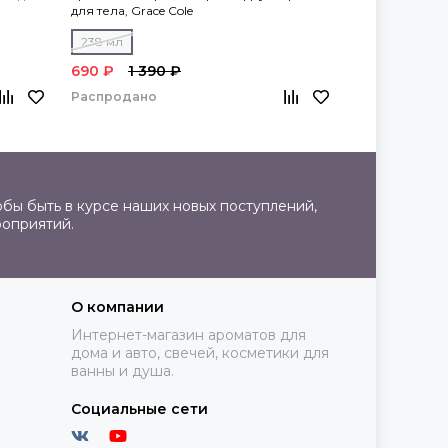
для тела, Grace Cole
тела, Grace Col
238 мл
238 мл
690 ₽
1 390 ₽
690 ₽
1 39
Распродано
Распродано
бы быть в курсе наших новых поступлений,
роприятий.
О компании
Интернет-магазин ароматов для
дома и авто, свечей, косметики для
ванны и душа.
Социальные сети