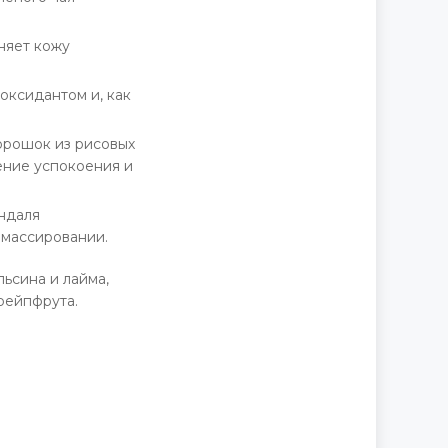
няет кожу
оксидантом и, как
орошок из рисовых
ение успокоения и
ндаля
 массировании.
ьсина и лайма,
рейпфрута.