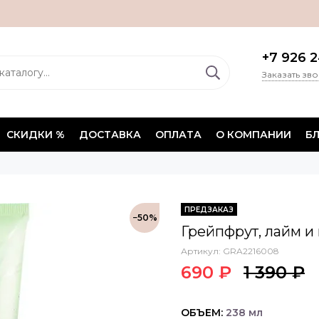
+7 926 2
Заказать зв
СКИДКИ %
ДОСТАВКА
ОПЛАТА
О КОМПАНИИ
Б
ПРЕДЗАКАЗ
−50%
Грейпфрут, лайм и 
Артикул:
GRA2216008
690 ₽
1 390 ₽
ОБЪЕМ:
238 мл