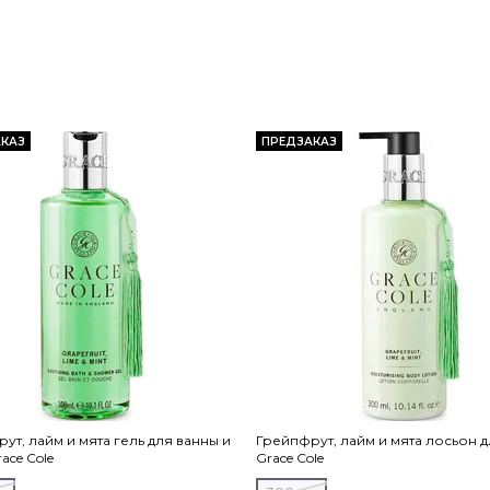
КАЗ
ПРЕДЗАКАЗ
ут, лайм и мята гель для ванны и
Грейпфрут, лайм и мята лосьон д
ace Cole
Grace Cole