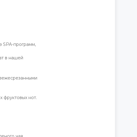
Д
з SPA-программ,
ат в нашей
 свежесрезанными
х фруктовых нот.
леного чая