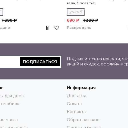
тела, Grace Cole
л
238 мл
1 390 ₽
690 ₽
1 390 ₽
одано
Распродано
Подпишитесь на новости, что
ПОДПИСАТЬСЯ
акций и скидок, оффлайн ме
ог
Информация
ы для дома
Доставка
томобиля
Оплата
Контакты
ые масла
Обратная связь
ельные масла
Скидки и бонусы