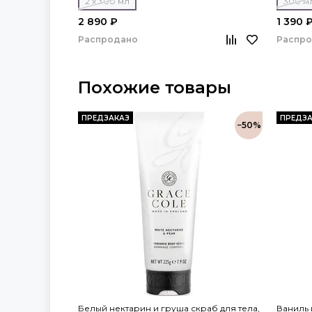
2 x 300 мл
300 м
2 890 ₽
1 390 
Распродано
Распр
Похожие товары
ПРЕДЗАКАЗ
ПРЕДЗА
−50%
Белый нектарин и груша скраб для тела,
Ваниль 