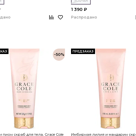
л
300 мл
₽
1 390 ₽
одано
Распродано
КАЗ
ПРЕДЗАКАЗ
−50%
и пион скраб для тела, Grace Cole
Имбирная лилия и мандарин скр