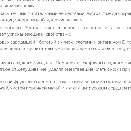
спокаивает кожу.
 насыщенный питательными веществами, экстракт меда сохра
кондиционированной, удерживая влагу.
в вербены - Экстракт листьев вербены является сильным анти
дает успокаивающими свойствами.
овых зародышей - богатый аминокислотами и витамином Е, п
печивает кожу питательными веществами и оставляет ощущ
рлупы сладкого миндаля - Порошок из скорлупы сладкого ми
ягкое отшелушивание, удаляя омертвевшие клетки кожи при
ющий фруктовый аромат с пикантными верхними нотами апел
ей, чистой перечной мятой и мягким цитрусовым сердцем г