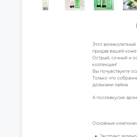
Этот великолепный 
придав вашей коже 
Острый, сочный и о
коллекции!
Вы почувствуете ос
Только что собранн
дольками лайма.
А послевкусие аром
Основные компонен
Экстракт зелено