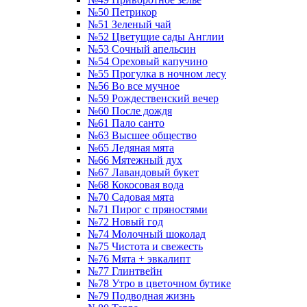
№50 Петрикор
№51 Зеленый чай
№52 Цветущие сады Англии
№53 Сочный апельсин
№54 Ореховый капучино
№55 Прогулка в ночном лесу
№56 Во все мучное
№59 Рождественский вечер
№60 После дождя
№61 Пало санто
№63 Высшее общество
№65 Ледяная мята
№66 Мятежный дух
№67 Лавандовый букет
№68 Кокосовая вода
№70 Садовая мята
№71 Пирог с пряностями
№72 Новый год
№74 Молочный шоколад
№75 Чистота и свежесть
№76 Мята + эвкалипт
№77 Глинтвейн
№78 Утро в цветочном бутике
№79 Подводная жизнь