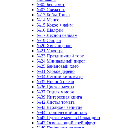
№05 Бергамот
№07 Свежесть
№13 Бобы Тонка
№14 Манго
№15 Кокос + лайм
№16 Шалфей
№17 Лесной бальзам
№19 Сандал
№20 Хвоя нероли
№21 У костра
№23 Праздничный торт
№24 Миндальный пирог
№25 Банановый хлеб
№31 Удовое дерево
№34 Летний кинотеатр
№35 Ночной океан
№36 Цветок мечты
№37 Отдых у моря
№39 Интересная книга
№42 Листья томата
№43 Ягодное чаепитие
№44 Тропический остров
№45 Пустите меня в Голландию
№47 Освежающий грейпфрут
№49 Приворотное зелье