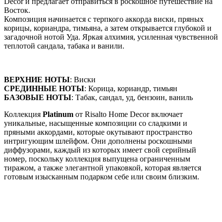
Decor и предлагает отправиться в роскошное путешествие на
Восток.​
Композиция начинается с терпкого аккорда виски, пряных
корицы, кориандра, тимьян​​​​​​​​а, а затем открывается глубокой и
загадочной нотой Уда. Яркая алхимия, усиленная чувственной
теплотой сандала, табака и ванили.​​​​​​​​
ВЕРХНИЕ НОТЫ
: Виски​​​​​​​​​​​​​​​​
СРЕДИННЫЕ НОТЫ
: Корица, кориандр, тимьян​​​​​​​​
БАЗОВЫЕ НОТЫ
: Табак, сандал, уд, бензоин, ваниль​​​​​​​​
Коллекция
Platinum
от Risalto Home Decor включает
уникальные, насыщенные композиции со сладкими и
пряными аккордами, которые окутывают пространство
интригующим шлейфом. Они дополнены роскошными
диффузорами, каждый из которых имеет свой серийный
номер, поскольку коллекция выпущена ограниченным
тиражом, а также элегантной упаковкой, которая является
готовым изысканным подарком себе или своим близким.