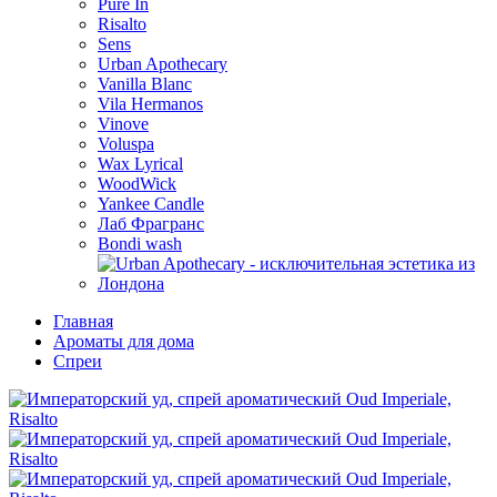
Pure In
Risalto
Sens
Urban Apothecary
Vanilla Blanc
Vila Hermanos
Vinove
Voluspa
Wax Lyrical
WoodWick
Yankee Candle
Лаб Фрагранс
Bondi wash
Главная
Ароматы для дома
Спреи