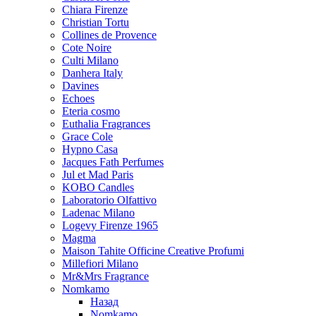
Chiara Firenze
Christian Tortu
Collines de Provence
Cote Noire
Culti Milano
Danhera Italy
Davines
Echoes
Eteria cosmo
Euthalia Fragrances
Grace Cole
Hypno Casa
Jacques Fath Perfumes
Jul et Mad Paris
KOBO Candles
Laboratorio Olfattivo
Ladenac Milano
Logevy Firenze 1965
Magma
Maison Tahite Officine Creative Profumi
Millefiori Milano
Mr&Mrs Fragrance
Nomkamo
Назад
Nomkamo