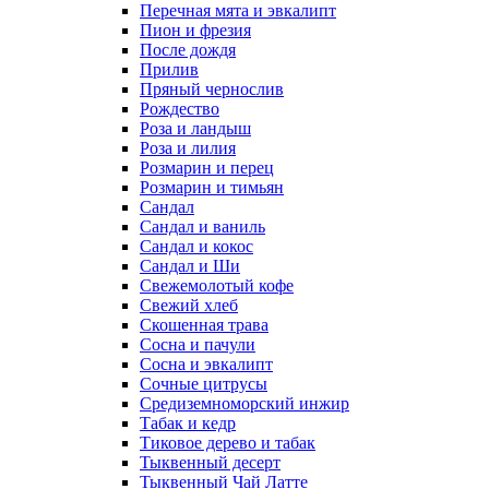
Перечная мята и эвкалипт
Пион и фрезия
После дождя
Прилив
Пряный чернослив
Рождество
Роза и ландыш
Роза и лилия
Розмарин и перец
Розмарин и тимьян
Сандал
Сандал и ваниль
Сандал и кокос
Сандал и Ши
Свежемолотый кофе
Свежий хлеб
Скошенная трава
Сосна и пачули
Сосна и эвкалипт
Сочные цитрусы
Средиземноморский инжир
Табак и кедр
Тиковое дерево и табак
Тыквенный десерт
Тыквенный Чай Латте