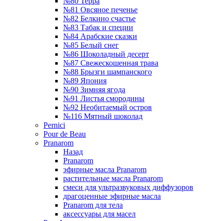
№80 Терра
№81 Овсяное печенье
№82 Белкино счастье
№83 Табак и специи
№84 Арабские сказки
№85 Белый снег
№86 Шоколадный десерт
№87 Свежескошенная трава
№88 Брызги шампанского
№89 Япония
№90 Зимняя ягода
№91 Листья смородины
№92 Необитаемый остров
№116 Мятный шоколад
Pernici
Pour de Beau
Pranarom
Назад
Pranarom
эфирные масла Pranarom
растительные масла Pranarom
смеси для ультразвуковых диффузоров
драгоценные эфирные масла
Pranarom для тела
аксессуары для масел