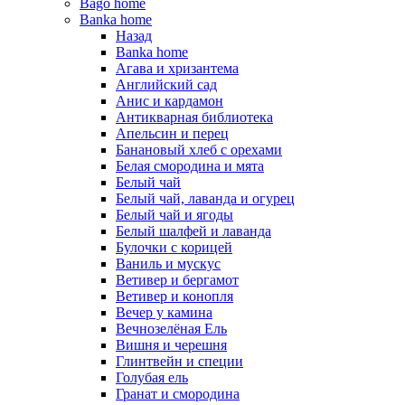
Bago home
Banka home
Назад
Banka home
Агава и хризантема
Английский сад
Анис и кардамон
Антикварная библиотека
Апельсин и перец
Банановый хлеб с орехами
Белая смородина и мята
Белый чай
Белый чай, лаванда и огурец
Белый чай и ягоды
Белый шалфей и лаванда
Булочки с корицей
Ваниль и мускус
Ветивер и бергамот
Ветивер и конопля
Вечер у камина
Вечнозелёная Ель
Вишня и черешня
Глинтвейн и специи
Голубая ель
Гранат и смородина