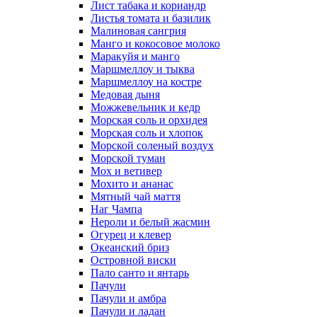
Лист табака и кориандр
Листья томата и базилик
Малиновая сангрия
Манго и кокосовое молоко
Маракуйя и манго
Маршмеллоу и тыква
Маршмеллоу на костре
Медовая дыня
Можжевельник и кедр
Морская соль и орхидея
Морская соль и хлопок
Морской соленый воздух
Морской туман
Мох и ветивер
Мохито и ананас
Мятный чай маття
Наг Чампа
Нероли и белый жасмин
Огурец и клевер
Океанский бриз
Островной виски
Пало санто и янтарь
Пачули
Пачули и амбра
Пачули и ладан