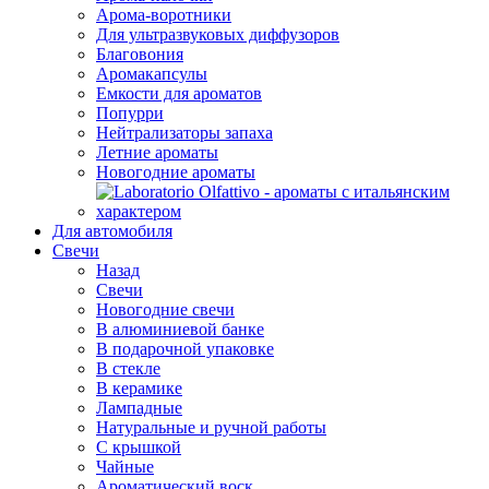
Арома-воротники
Для ультразвуковых диффузоров
Благовония
Аромакапсулы
Емкости для ароматов
Попурри
Нейтрализаторы запаха
Летние ароматы
Новогодние ароматы
Для автомобиля
Свечи
Назад
Свечи
Новогодние свечи
В алюминиевой банке
В подарочной упаковке
В стекле
В керамике
Лампадные
Натуральные и ручной работы
С крышкой
Чайные
Ароматический воск