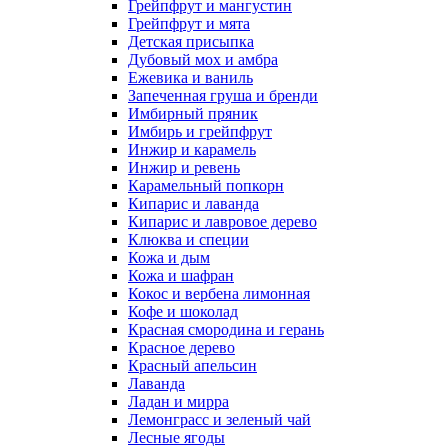
Грейпфрут и мангустин
Грейпфрут и мята
Детская присыпка
Дубовый мох и амбра
Ежевика и ваниль
Запеченная груша и бренди
Имбирный пряник
Имбирь и грейпфрут
Инжир и карамель
Инжир и ревень
Карамельный попкорн
Кипарис и лаванда
Кипарис и лавровое дерево
Клюква и специи
Кожа и дым
Кожа и шафран
Кокос и вербена лимонная
Кофе и шоколад
Красная смородина и герань
Красное дерево
Красный апельсин
Лаванда
Ладан и мирра
Лемонграсс и зеленый чай
Лесные ягоды