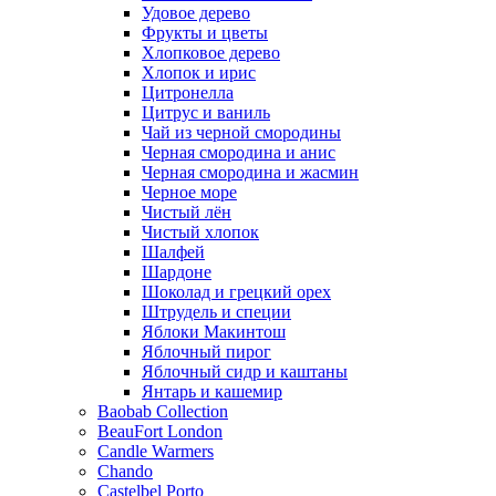
Удовое дерево
Фрукты и цветы
Хлопковое дерево
Хлопок и ирис
Цитронелла
Цитрус и ваниль
Чай из черной смородины
Черная смородина и анис
Черная смородина и жасмин
Черное море
Чистый лён
Чистый хлопок
Шалфей
Шардоне
Шоколад и грецкий орех
Штрудель и специи
Яблоки Макинтош
Яблочный пирог
Яблочный сидр и каштаны
Янтарь и кашемир
Baobab Collection
BeauFort London
Candle Warmers
Chando
Castelbel Porto