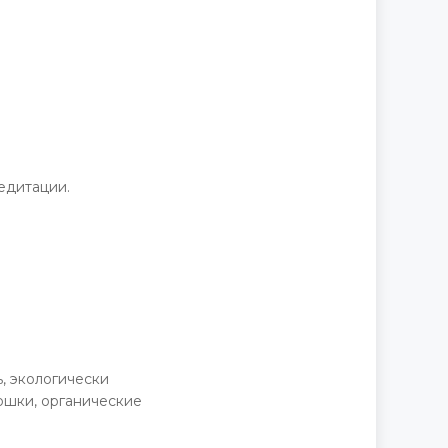
Д
едитации.
, экологически
ошки, органические