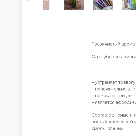
Травянистый аромат
Он глубок и гармон
– устраняет тревог
– положительно вли
– помогает при деп
– является афродиз
Состав:
эфирные и м
чистый древесный у
смолы, специи.