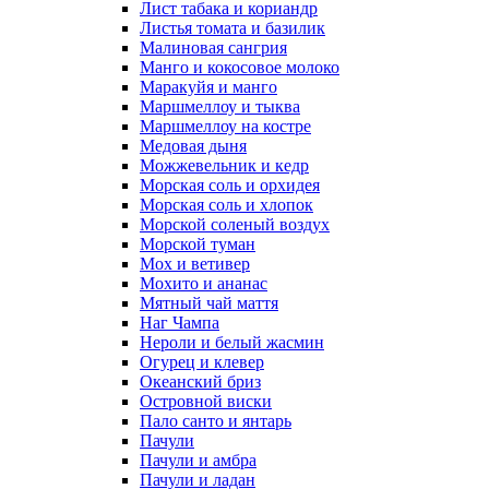
Лист табака и кориандр
Листья томата и базилик
Малиновая сангрия
Манго и кокосовое молоко
Маракуйя и манго
Маршмеллоу и тыква
Маршмеллоу на костре
Медовая дыня
Можжевельник и кедр
Морская соль и орхидея
Морская соль и хлопок
Морской соленый воздух
Морской туман
Мох и ветивер
Мохито и ананас
Мятный чай маття
Наг Чампа
Нероли и белый жасмин
Огурец и клевер
Океанский бриз
Островной виски
Пало санто и янтарь
Пачули
Пачули и амбра
Пачули и ладан