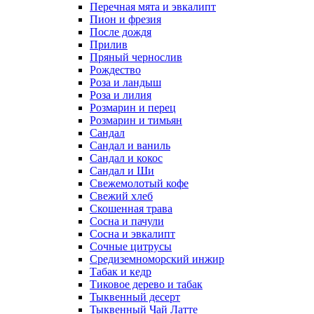
Перечная мята и эвкалипт
Пион и фрезия
После дождя
Прилив
Пряный чернослив
Рождество
Роза и ландыш
Роза и лилия
Розмарин и перец
Розмарин и тимьян
Сандал
Сандал и ваниль
Сандал и кокос
Сандал и Ши
Свежемолотый кофе
Свежий хлеб
Скошенная трава
Сосна и пачули
Сосна и эвкалипт
Сочные цитрусы
Средиземноморский инжир
Табак и кедр
Тиковое дерево и табак
Тыквенный десерт
Тыквенный Чай Латте