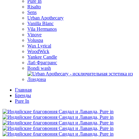
Pure In
Risalto
Sens
Urban Apothecary
Vanilla Blanc
Vila Hermanos
Vinove
Voluspa
Wax Lyrical
WoodWick
Yankee Candle
Лаб Фрагранс
Bondi wash
Главная
Бренды
Pure In