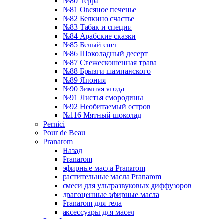
№80 Терра
№81 Овсяное печенье
№82 Белкино счастье
№83 Табак и специи
№84 Арабские сказки
№85 Белый снег
№86 Шоколадный десерт
№87 Свежескошенная трава
№88 Брызги шампанского
№89 Япония
№90 Зимняя ягода
№91 Листья смородины
№92 Необитаемый остров
№116 Мятный шоколад
Pernici
Pour de Beau
Pranarom
Назад
Pranarom
эфирные масла Pranarom
растительные масла Pranarom
смеси для ультразвуковых диффузоров
драгоценные эфирные масла
Pranarom для тела
аксессуары для масел