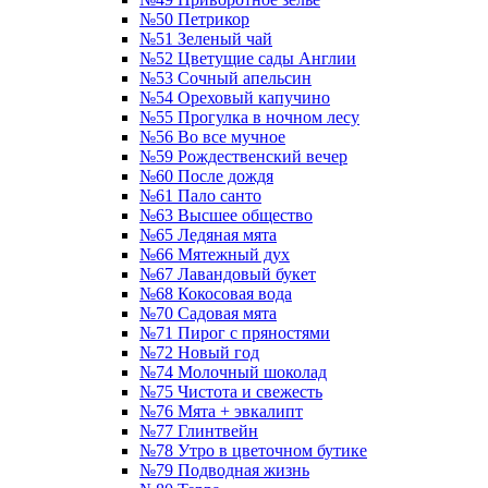
№50 Петрикор
№51 Зеленый чай
№52 Цветущие сады Англии
№53 Сочный апельсин
№54 Ореховый капучино
№55 Прогулка в ночном лесу
№56 Во все мучное
№59 Рождественский вечер
№60 После дождя
№61 Пало санто
№63 Высшее общество
№65 Ледяная мята
№66 Мятежный дух
№67 Лавандовый букет
№68 Кокосовая вода
№70 Садовая мята
№71 Пирог с пряностями
№72 Новый год
№74 Молочный шоколад
№75 Чистота и свежесть
№76 Мята + эвкалипт
№77 Глинтвейн
№78 Утро в цветочном бутике
№79 Подводная жизнь