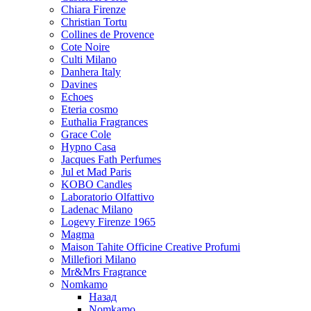
Chiara Firenze
Christian Tortu
Collines de Provence
Cote Noire
Culti Milano
Danhera Italy
Davines
Echoes
Eteria cosmo
Euthalia Fragrances
Grace Cole
Hypno Casa
Jacques Fath Perfumes
Jul et Mad Paris
KOBO Candles
Laboratorio Olfattivo
Ladenac Milano
Logevy Firenze 1965
Magma
Maison Tahite Officine Creative Profumi
Millefiori Milano
Mr&Mrs Fragrance
Nomkamo
Назад
Nomkamo