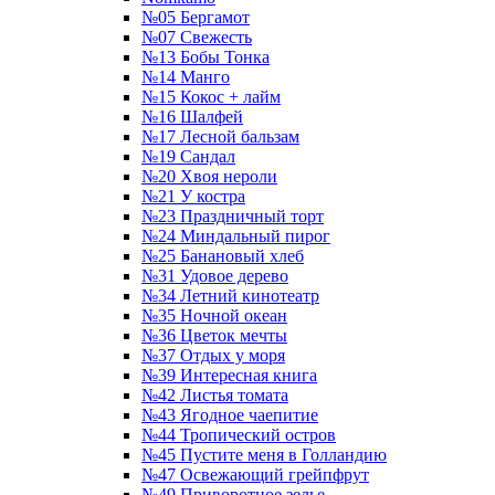
№05 Бергамот
№07 Свежесть
№13 Бобы Тонка
№14 Манго
№15 Кокос + лайм
№16 Шалфей
№17 Лесной бальзам
№19 Сандал
№20 Хвоя нероли
№21 У костра
№23 Праздничный торт
№24 Миндальный пирог
№25 Банановый хлеб
№31 Удовое дерево
№34 Летний кинотеатр
№35 Ночной океан
№36 Цветок мечты
№37 Отдых у моря
№39 Интересная книга
№42 Листья томата
№43 Ягодное чаепитие
№44 Тропический остров
№45 Пустите меня в Голландию
№47 Освежающий грейпфрут
№49 Приворотное зелье