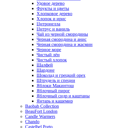
Удовое дерево
Фрукты и цветы
Хлопковое дерево
Хлопок и ирис
Цитронелла
Цитрус и ваниль
Чай из черной смородины
Черная смородина и анис
Черная смородина и жасмин
Черное море
Чистый лён
Чистый хлопок
Шалфей
Шардоне
Шоколад и грецкий орех
Штрудель и специи
Яблоки Макинтош
Яблочный пирог
Яблочный сидр и каштаны
Янтарь и кашемир
Baobab Collection
BeauFort London
Candle Warmers
Chando
Castelbel Porto