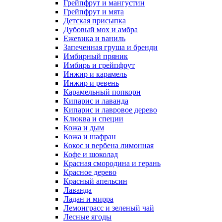
Грейпфрут и мангустин
Грейпфрут и мята
Детская присыпка
Дубовый мох и амбра
Ежевика и ваниль
Запеченная груша и бренди
Имбирный пряник
Имбирь и грейпфрут
Инжир и карамель
Инжир и ревень
Карамельный попкорн
Кипарис и лаванда
Кипарис и лавровое дерево
Клюква и специи
Кожа и дым
Кожа и шафран
Кокос и вербена лимонная
Кофе и шоколад
Красная смородина и герань
Красное дерево
Красный апельсин
Лаванда
Ладан и мирра
Лемонграсс и зеленый чай
Лесные ягоды