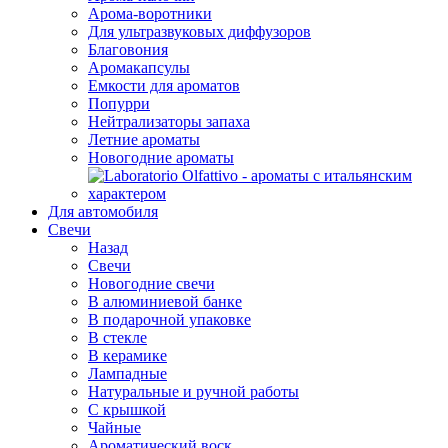
Арома-воротники
Для ультразвуковых диффузоров
Благовония
Аромакапсулы
Емкости для ароматов
Попурри
Нейтрализаторы запаха
Летние ароматы
Новогодние ароматы
Для автомобиля
Свечи
Назад
Свечи
Новогодние свечи
В алюминиевой банке
В подарочной упаковке
В стекле
В керамике
Лампадные
Натуральные и ручной работы
С крышкой
Чайные
Ароматический воск