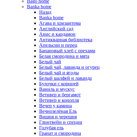
Bago home
Banka home
Назад
Banka home
Агава и хризантема
Английский сад
Анис и кардамон
Антикварная библиотека
Апельсин и перец
Банановый хлеб с орехами
Белая смородина и мята
Белый чай
Белый чай, лаванда и огурец
Белый чай и ягоды
Белый шалфей и лаванда
Булочки с корицей
Ваниль и мускус
Ветивер и бергамот
Ветивер и конопля
Вечер у камина
Вечнозелёная Ель
Вишня и черешня
Глинтвейн и специи
Голубая ель
Гранат и смородина