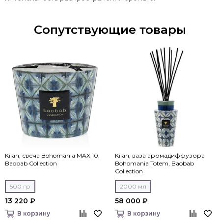
Сопутствующие товары
Kilan, свеча Bohomania MAX 10,
Kilan, ваза аромадиффузора
Baobab Collection
Bohomania Totem, Baobab
Collection
500 гр
2000 мл
13 220 ₽
58 000 ₽
В корзину
В корзину