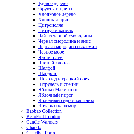
Удовое дерево
Фрукты и цветы
Хлопковое дерево
Хлопок и ирис
Цитронелла
Цитрус и ваниль
Чай из черной смородины
Черная смородина и анис
Черная смородина и жасмин
Черное море
Чистый лён
Чистый хлопок
Шалфей
Шардоне
Шоколад и грецкий орех
Штрудель и специи
Яблоки Макинтош
Яблочный пирог
Яблочный сидр и каштаны
Янтарь и кашемир
Baobab Collection
BeauFort London
Candle Warmers
Chando
Castelbel Porto