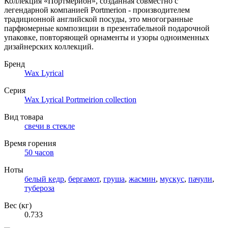
Коллекция «Портмерион», созданная совместно с
легендарной компанией Portmerion - производителем
традиционной английской посуды, это многогранные
парфюмерные композиции в презентабельной подарочной
упаковке, повторяющей орнаменты и узоры одноименных
дизайнерских коллекций.
Бренд
Wax Lyrical
Серия
Wax Lyrical Portmeirion collection
Вид товара
свечи в стекле
Время горения
50 часов
Ноты
белый кедр
,
бергамот
,
груша
,
жасмин
,
мускус
,
пачули
,
тубероза
Вес (кг)
0.733