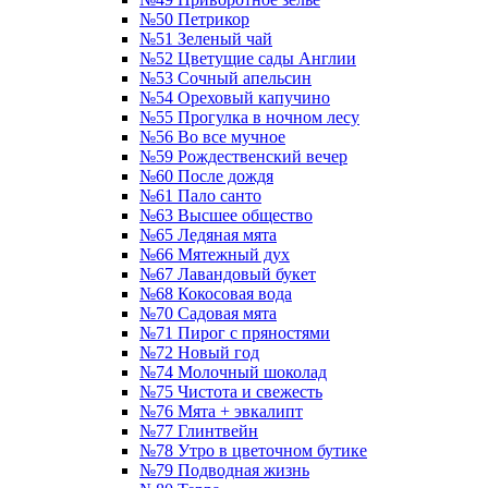
№50 Петрикор
№51 Зеленый чай
№52 Цветущие сады Англии
№53 Сочный апельсин
№54 Ореховый капучино
№55 Прогулка в ночном лесу
№56 Во все мучное
№59 Рождественский вечер
№60 После дождя
№61 Пало санто
№63 Высшее общество
№65 Ледяная мята
№66 Мятежный дух
№67 Лавандовый букет
№68 Кокосовая вода
№70 Садовая мята
№71 Пирог с пряностями
№72 Новый год
№74 Молочный шоколад
№75 Чистота и свежесть
№76 Мята + эвкалипт
№77 Глинтвейн
№78 Утро в цветочном бутике
№79 Подводная жизнь