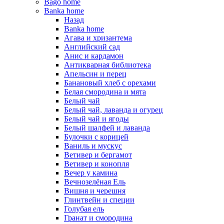
Bago home
Banka home
Назад
Banka home
Агава и хризантема
Английский сад
Анис и кардамон
Антикварная библиотека
Апельсин и перец
Банановый хлеб с орехами
Белая смородина и мята
Белый чай
Белый чай, лаванда и огурец
Белый чай и ягоды
Белый шалфей и лаванда
Булочки с корицей
Ваниль и мускус
Ветивер и бергамот
Ветивер и конопля
Вечер у камина
Вечнозелёная Ель
Вишня и черешня
Глинтвейн и специи
Голубая ель
Гранат и смородина