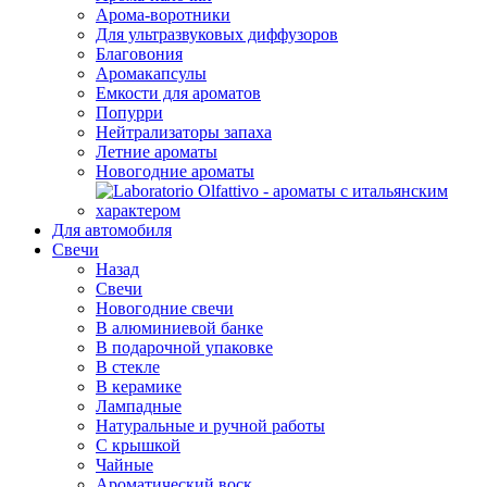
Арома-воротники
Для ультразвуковых диффузоров
Благовония
Аромакапсулы
Емкости для ароматов
Попурри
Нейтрализаторы запаха
Летние ароматы
Новогодние ароматы
Для автомобиля
Свечи
Назад
Свечи
Новогодние свечи
В алюминиевой банке
В подарочной упаковке
В стекле
В керамике
Лампадные
Натуральные и ручной работы
С крышкой
Чайные
Ароматический воск