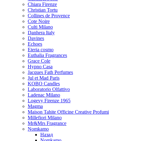
Chiara Firenze
Christian Tortu
Collines de Provence
Cote Noire
Culti Milano
Danhera Italy
Davines
Echoes
Eteria cosmo
Euthalia Fragrances
Grace Cole
Hypno Casa
Jacques Fath Perfumes
Jul et Mad Paris
KOBO Candles
Laboratorio Olfattivo
Ladenac Milano
Logevy Firenze 1965
Magma
Maison Tahite Officine Creative Profumi
Millefiori Milano
Mr&Mrs Fragrance
Nomkamo
Назад
Nomkamo