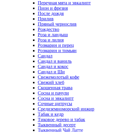
Перечная мята и эвкалипт
Пион и фрезия
После дождя
Прилив
Пряный чернослив
Рождество
Роза и ландыш
Роза и лилия
Розмарин и перец
Розмарин и тимьян
Сандал
Сандал и ваниль
Сандал и кокос
Сандал и Ши
Свежемолотый кофе
Свежий хлеб
Скошенная трава
Сосна и пачули
Сосна и эвкалипт
Сочные цитрусы
Средиземноморский инжир
Табак и кедр
Тиковое дерево и табак
Тыквенный десерт
Тыквенный Чай Латте