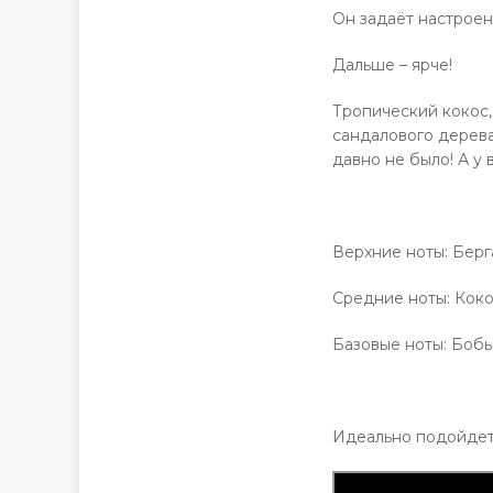
Он задаёт настроени
Дальше – ярче!
Тропический кокос,
сандалового дерева
давно не было! А у 
Верхние ноты: Берг
Средние ноты: Коко
Базовые ноты: Бобы
Идеально подойдет 