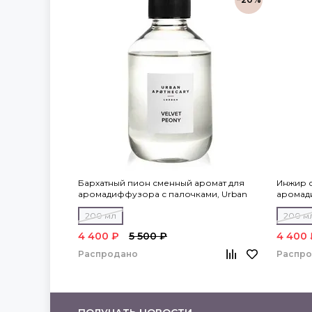
Бархатный пион сменный аромат для
Инжир 
аромадиффузора с палочками, Urban
аромад
Apothecary
Apothec
200 мл
200 м
4 400 ₽
5 500 ₽
4 400 
Распродано
Распр