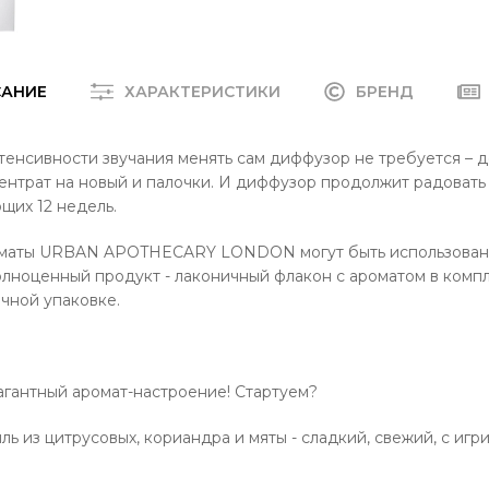
САНИЕ
ХАРАКТЕРИСТИКИ
БРЕНД
енсивности звучания менять сам диффузор не требуется – д
нтрат на новый и палочки. И диффузор продолжит радовать 
щих 12 недель.
оматы URBAN APOTHECARY LONDON могут быть использован
лноценный продукт - лаконичный флакон с ароматом в комп
чной упаковке.
агантный аромат-настроение! Стартуем?
ль из цитрусовых, кориандра и мяты - сладкий, свежий, с игр