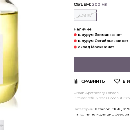
ОБЪЕМ:
200 мл
200 мл
Наличие:
Urban Apothecary London
Diffuser refill & reeds Coconut Gr
Категории:
Каталог
,
СКИДКИ %
Наполнители для диффузора