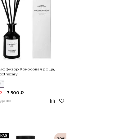
иффузор Кокосовая роща,
pothecary
л
₽
7 500 ₽
одано
КАЗ
−20%