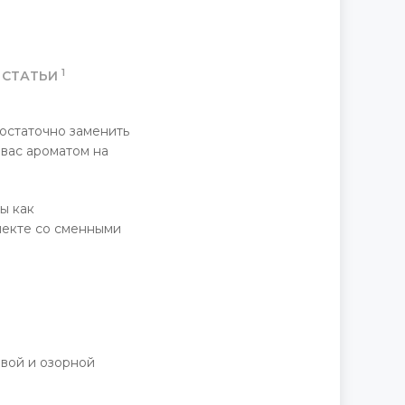
1
СТАТЬИ
остаточно заменить
вас ароматом на
ы как
лекте со сменными
ивой и озорной