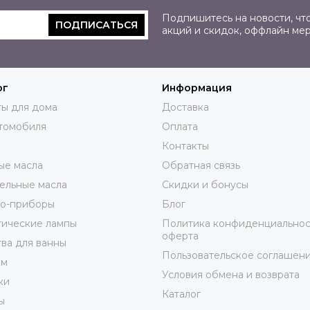
Подпишитесь на новости, что
ПОДПИСАТЬСЯ
акций и скидок, оффлайн ме
ог
Информация
ы для дома
Доставка
томобиля
Оплата
Контакты
ые масла
Обратная связь
ельные масла
Скидки и бонусы
ро-приборы
Блог
тические лампы
Политика конфиденциальнос
оферта
ва для ванны
Пользовательское соглашен
юм
Условия обмена и возврата
ки
Каталог
ы