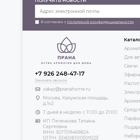
ПОЛУЧАТЬ НОВОСТИ
Я согласен с
политикой конфиденциальности
Катал
Аромат
Для ав
Свечи
+7 926 248-47-17
Эфирн
Заказать звонок
Растит
zakaz@pranahome.ru
Элект
Москва
, Калужская площадь,
Арома
д.1к2
Средст
7 дней в неделю с 11:00 до 21:00
Парф
ИП Печенкова Татьяна
Сергеевна
Подар
ИНН: 501709469824
Набор
ОГРН: 324508100509223