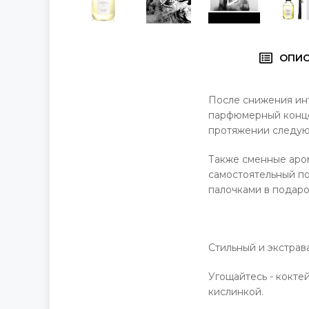
ОПИ
После снижения инт
парфюмерный конце
протяжении следую
Также сменные ар
самостоятельный по
палочками в подаро
Стильный и экстрав
Угощайтесь - коктей
кислинкой.