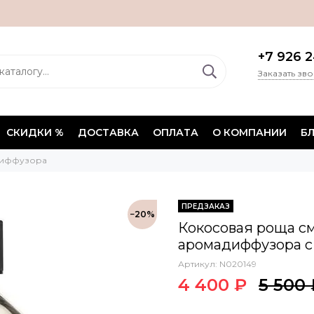
+7 926 2
Заказать зв
СКИДКИ %
ДОСТАВКА
ОПЛАТА
О КОМПАНИИ
Б
диффузора
ПРЕДЗАКАЗ
−20%
Кокосовая роща с
аромадиффузора с 
Артикул:
N020149
4 400 ₽
5 500 