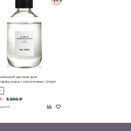
сменный аромат для
иффузора с палочками, Urban
ary
л
₽
5 500 ₽
одано