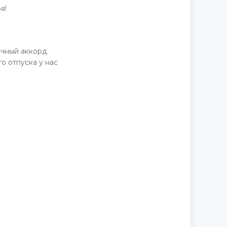
я!
очный аккорд
о отпуска у нас