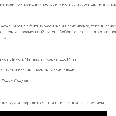
е всей композиции - настроение отпуска, солнца, лета и мор
 нежащийся в объятиях жасмина и иланг-иланга, тёплый слив
, лакомый карамельный акцент бобов тонка – такого отличног
вас?
амот, Лимон, Мандарин, Кориандр, Мята
с, Листья пальмы, Жасмин, Иланг-Иланг
 Тонка, Сандал
для кухни - зарядиться отличным летним настроением!