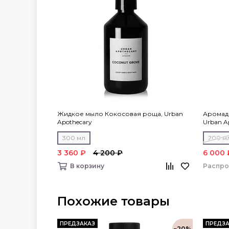
Жидкое мыло Кокосовая роща, Urban
Аромад
Apothecary
Urban A
300 мл
200 м
3 360 ₽
4 200 ₽
6 000 
Распр
В корзину
Похожие товары
ПРЕДЗАКАЗ
ПРЕДЗА
−20%