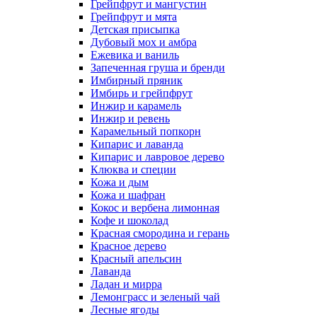
Грейпфрут и мангустин
Грейпфрут и мята
Детская присыпка
Дубовый мох и амбра
Ежевика и ваниль
Запеченная груша и бренди
Имбирный пряник
Имбирь и грейпфрут
Инжир и карамель
Инжир и ревень
Карамельный попкорн
Кипарис и лаванда
Кипарис и лавровое дерево
Клюква и специи
Кожа и дым
Кожа и шафран
Кокос и вербена лимонная
Кофе и шоколад
Красная смородина и герань
Красное дерево
Красный апельсин
Лаванда
Ладан и мирра
Лемонграсс и зеленый чай
Лесные ягоды