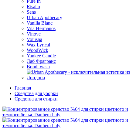
Pure In
Risalto
Sens
Urban Apothecary
Vanilla Blanc
Vila Hermanos
Vinove
Voluspa
Wax Lyrical
WoodWick
Yankee Candle
Лаб Фрагранс
Bondi wash
Главная
Средства для уборки
Средства для стирки