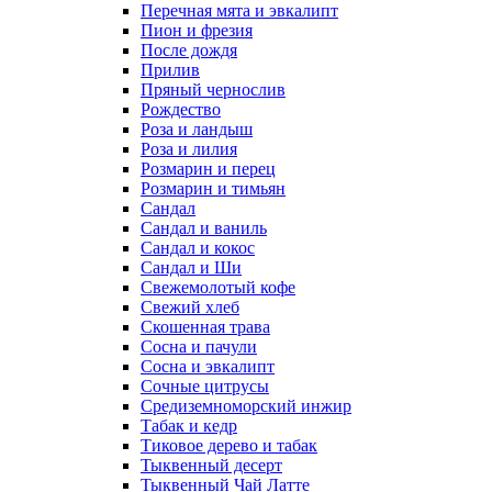
Перечная мята и эвкалипт
Пион и фрезия
После дождя
Прилив
Пряный чернослив
Рождество
Роза и ландыш
Роза и лилия
Розмарин и перец
Розмарин и тимьян
Сандал
Сандал и ваниль
Сандал и кокос
Сандал и Ши
Свежемолотый кофе
Свежий хлеб
Скошенная трава
Сосна и пачули
Сосна и эвкалипт
Сочные цитрусы
Средиземноморский инжир
Табак и кедр
Тиковое дерево и табак
Тыквенный десерт
Тыквенный Чай Латте