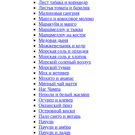
Лист табака и кориандр
Листья томата и базилик
Малиновая сангрия
Манго и кокосовое молоко
Маракуйя и манго
Маршмеллоу и тыква
Маршмеллоу на костре
Медовая дыня
Можжевельник и кедр
Морская соль и орхидея
Морская соль и хлопок
Морской соленый воздух
Морской туман
Мох и ветивер
Мохито и ананас
Мятный чай маття
Наг Чампа
Нероли и белый жасмин
Огурец и клевер
Океанский бриз
Островной виски
Пало санто и янтарь
Пачули
Пачули и амбра
Пачули и ладан