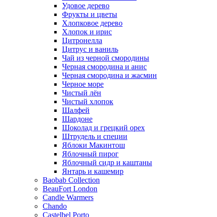
Удовое дерево
Фрукты и цветы
Хлопковое дерево
Хлопок и ирис
Цитронелла
Цитрус и ваниль
Чай из черной смородины
Черная смородина и анис
Черная смородина и жасмин
Черное море
Чистый лён
Чистый хлопок
Шалфей
Шардоне
Шоколад и грецкий орех
Штрудель и специи
Яблоки Макинтош
Яблочный пирог
Яблочный сидр и каштаны
Янтарь и кашемир
Baobab Collection
BeauFort London
Candle Warmers
Chando
Castelbel Porto