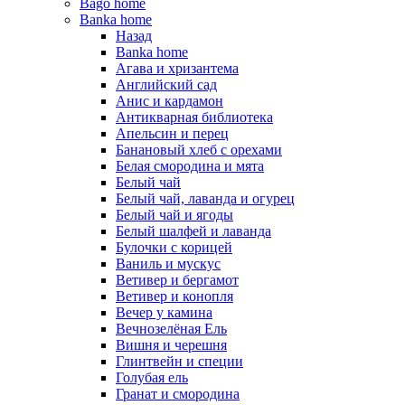
Bago home
Banka home
Назад
Banka home
Агава и хризантема
Английский сад
Анис и кардамон
Антикварная библиотека
Апельсин и перец
Банановый хлеб с орехами
Белая смородина и мята
Белый чай
Белый чай, лаванда и огурец
Белый чай и ягоды
Белый шалфей и лаванда
Булочки с корицей
Ваниль и мускус
Ветивер и бергамот
Ветивер и конопля
Вечер у камина
Вечнозелёная Ель
Вишня и черешня
Глинтвейн и специи
Голубая ель
Гранат и смородина