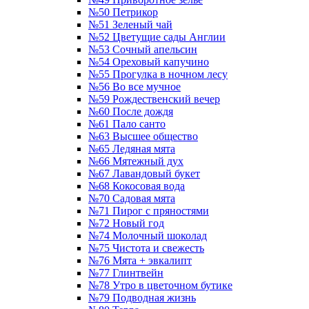
№50 Петрикор
№51 Зеленый чай
№52 Цветущие сады Англии
№53 Сочный апельсин
№54 Ореховый капучино
№55 Прогулка в ночном лесу
№56 Во все мучное
№59 Рождественский вечер
№60 После дождя
№61 Пало санто
№63 Высшее общество
№65 Ледяная мята
№66 Мятежный дух
№67 Лавандовый букет
№68 Кокосовая вода
№70 Садовая мята
№71 Пирог с пряностями
№72 Новый год
№74 Молочный шоколад
№75 Чистота и свежесть
№76 Мята + эвкалипт
№77 Глинтвейн
№78 Утро в цветочном бутике
№79 Подводная жизнь