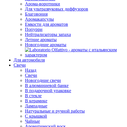
Арома-воротники
Для ультразвуковых диффузоров
Благовония
Аромакапсулы
Емкости для ароматов
Попурри
Нейтрализаторы запаха
Летние ароматы
Новогодние ароматы
Для автомобиля
Свечи
Назад
Свечи
Новогодние свечи
В алюминиевой банке
В подарочной упаковке
В стекле
В керамике
Лампадные
Натуральные и ручной работы
С крышкой
Чайные
Ароматический воск