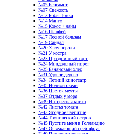
№05 Бергамот
№07 Свежесть
№13 Бобы Тонка
№14 Манго
№15 Кокос + лайм
№16 Шалфей
№17 Лесной бальзам
№19 Сандал
№20 Хвоя нероли
№21 У костра
№23 Праздничный торт
№24 Миндальный пирог
№25 Банановый хлеб
№31 Удовое дерево
№34 Летний кинотеатр
№35 Ночной океан
№36 Цветок мечты
№37 Отдых у моря
№39 Интересная книга
№42 Листья томата
№43 Ягодное чаепитие
№44 Тропический остров
№45 Пустите меня в Голландию
№47 Освежающий грейпфрут
№49 Приворотное зелье