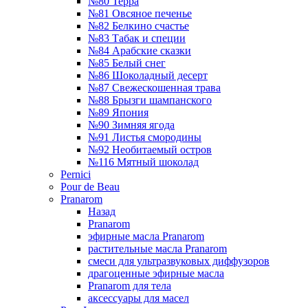
№80 Терра
№81 Овсяное печенье
№82 Белкино счастье
№83 Табак и специи
№84 Арабские сказки
№85 Белый снег
№86 Шоколадный десерт
№87 Свежескошенная трава
№88 Брызги шампанского
№89 Япония
№90 Зимняя ягода
№91 Листья смородины
№92 Необитаемый остров
№116 Мятный шоколад
Pernici
Pour de Beau
Pranarom
Назад
Pranarom
эфирные масла Pranarom
растительные масла Pranarom
смеси для ультразвуковых диффузоров
драгоценные эфирные масла
Pranarom для тела
аксессуары для масел