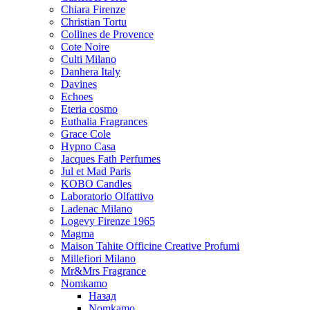
Chiara Firenze
Christian Tortu
Collines de Provence
Cote Noire
Culti Milano
Danhera Italy
Davines
Echoes
Eteria cosmo
Euthalia Fragrances
Grace Cole
Hypno Casa
Jacques Fath Perfumes
Jul et Mad Paris
KOBO Candles
Laboratorio Olfattivo
Ladenac Milano
Logevy Firenze 1965
Magma
Maison Tahite Officine Creative Profumi
Millefiori Milano
Mr&Mrs Fragrance
Nomkamo
Назад
Nomkamo