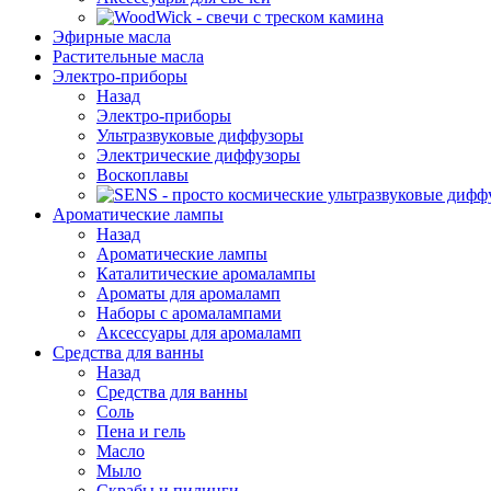
Эфирные масла
Растительные масла
Электро-приборы
Назад
Электро-приборы
Ультразвуковые диффузоры
Электрические диффузоры
Воскоплавы
Ароматические лампы
Назад
Ароматические лампы
Каталитические аромалампы
Ароматы для аромаламп
Наборы с аромалампами
Аксессуары для аромаламп
Средства для ванны
Назад
Средства для ванны
Соль
Пена и гель
Масло
Мыло
Скрабы и пилинги