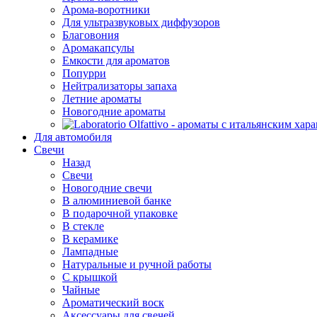
Арома-воротники
Для ультразвуковых диффузоров
Благовония
Аромакапсулы
Емкости для ароматов
Попурри
Нейтрализаторы запаха
Летние ароматы
Новогодние ароматы
Для автомобиля
Свечи
Назад
Свечи
Новогодние свечи
В алюминиевой банке
В подарочной упаковке
В стекле
В керамике
Лампадные
Натуральные и ручной работы
С крышкой
Чайные
Ароматический воск
Аксессуары для свечей