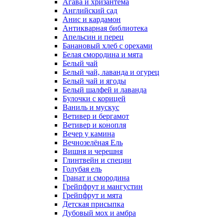
Агава и хризантема
Английский сад
Анис и кардамон
Антикварная библиотека
Апельсин и перец
Банановый хлеб с орехами
Белая смородина и мята
Белый чай
Белый чай, лаванда и огурец
Белый чай и ягоды
Белый шалфей и лаванда
Булочки с корицей
Ваниль и мускус
Ветивер и бергамот
Ветивер и конопля
Вечер у камина
Вечнозелёная Ель
Вишня и черешня
Глинтвейн и специи
Голубая ель
Гранат и смородина
Грейпфрут и мангустин
Грейпфрут и мята
Детская присыпка
Дубовый мох и амбра