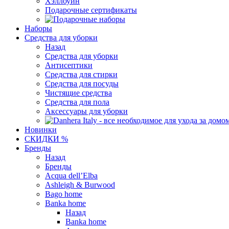
Хэллоуин
Подарочные сертификаты
Наборы
Средства для уборки
Назад
Средства для уборки
Антисептики
Средства для стирки
Средства для посуды
Чистящие средства
Средства для пола
Аксессуары для уборки
Новинки
СКИДКИ %
Бренды
Назад
Бренды
Acqua dell’Elba
Ashleigh & Burwood
Bago home
Banka home
Назад
Banka home