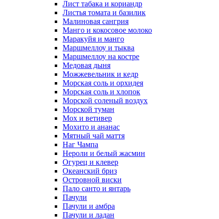
Лист табака и кориандр
Листья томата и базилик
Малиновая сангрия
Манго и кокосовое молоко
Маракуйя и манго
Маршмеллоу и тыква
Маршмеллоу на костре
Медовая дыня
Можжевельник и кедр
Морская соль и орхидея
Морская соль и хлопок
Морской соленый воздух
Морской туман
Мох и ветивер
Мохито и ананас
Мятный чай маття
Наг Чампа
Нероли и белый жасмин
Огурец и клевер
Океанский бриз
Островной виски
Пало санто и янтарь
Пачули
Пачули и амбра
Пачули и ладан