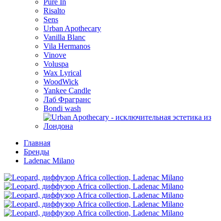
Pure In
Risalto
Sens
Urban Apothecary
Vanilla Blanc
Vila Hermanos
Vinove
Voluspa
Wax Lyrical
WoodWick
Yankee Candle
Лаб Фрагранс
Bondi wash
Главная
Бренды
Ladenac Milano