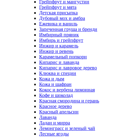
Грейпфрут и мангустин
Грейпфрут и мята
Детская присыпка
Дубовый мох и амбра
Ежевика и ваниль
Запеченная груша и бренди
Имбирный пряник
Имбирь и грейпфрут
Инжир и карамель
Инжир и ревень
Карамельный попкорн
Кипарис и лаванда
Кипарис и лавровое дерево
Клюква и специи
Кожа и дым
Кожа и шафран
Кокос и вербена лимонная
Кофе и шоколад
Красная смородина и герань
Красное дерево
Красный апельсин
Лаванда
Ладан и мирра
Лемонграсс и зеленый чай
Лесные ягоды