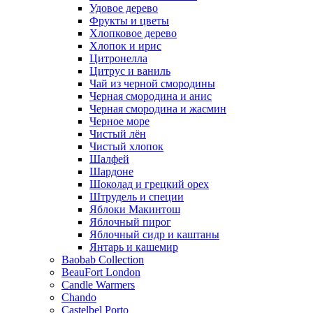
Удовое дерево
Фрукты и цветы
Хлопковое дерево
Хлопок и ирис
Цитронелла
Цитрус и ваниль
Чай из черной смородины
Черная смородина и анис
Черная смородина и жасмин
Черное море
Чистый лён
Чистый хлопок
Шалфей
Шардоне
Шоколад и грецкий орех
Штрудель и специи
Яблоки Макинтош
Яблочный пирог
Яблочный сидр и каштаны
Янтарь и кашемир
Baobab Collection
BeauFort London
Candle Warmers
Chando
Castelbel Porto