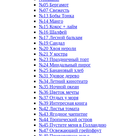
№05 Бергамот
№07 Свежесть
№13 Бобы Тонка
№14 Манго
№15 Кокос + лайм
№16 Шалфей
№17 Лесной бальзам
№19 Сандал
№20 Хвоя нероли
№21 У костра
№23 Праздничный торт
№24 Миндальный пирог
№25 Банановый хлеб
№31 Удовое дерево
№34 Летний кинотеатр
№35 Ночной океан
№36 Цветок мечты
№37 Отдых у моря
№39 Интересная книга
№42 Листья томата
№43 Ягодное чаепитие
№44 Тропический остров
№45 Пустите меня в Голландию
№47 Освежающий грейпфрут
№49 Приворотное зелье