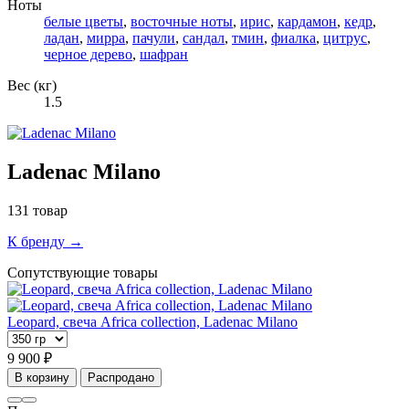
Ноты
белые цветы
,
восточные ноты
,
ирис
,
кардамон
,
кедр
,
ладан
,
мирра
,
пачули
,
сандал
,
тмин
,
фиалка
,
цитрус
,
черное дерево
,
шафран
Вес (кг)
1.5
Ladenac Milano
131 товар
К бренду →
Сопутствующие товары
Leopard, свеча Africa collection, Ladenac Milano
9 900 ₽
В корзину
Распродано