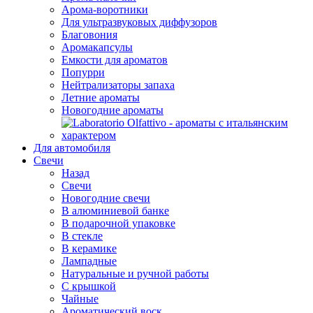
Арома-воротники
Для ультразвуковых диффузоров
Благовония
Аромакапсулы
Емкости для ароматов
Попурри
Нейтрализаторы запаха
Летние ароматы
Новогодние ароматы
Для автомобиля
Свечи
Назад
Свечи
Новогодние свечи
В алюминиевой банке
В подарочной упаковке
В стекле
В керамике
Лампадные
Натуральные и ручной работы
С крышкой
Чайные
Ароматический воск