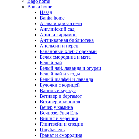
Bago home
Banka home
Назад
Banka home
Агава и хризантема
Английский сад
Анис и кардамон
Антикварная библиотека
Апельсин и перец
Банановый хлеб с орехами
Белая смородина и мята
Белый чай
Белый чай, лаванда и огурец
Белый чай и ягоды
Белый шалфей и лаванда
Булочки с корицей
Ваниль и мускус
Ветивер и бергамот
Ветивер и конопля
Вечер у камина
Вечнозелёная Ель
Вишня и черешня
Глинтвейн и специи
Голубая ель
Гранат и смородина