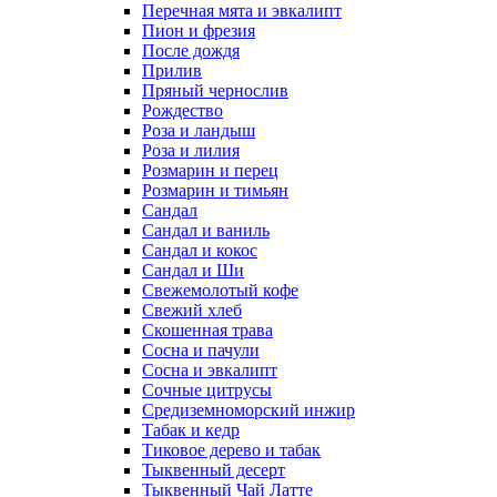
Перечная мята и эвкалипт
Пион и фрезия
После дождя
Прилив
Пряный чернослив
Рождество
Роза и ландыш
Роза и лилия
Розмарин и перец
Розмарин и тимьян
Сандал
Сандал и ваниль
Сандал и кокос
Сандал и Ши
Свежемолотый кофе
Свежий хлеб
Скошенная трава
Сосна и пачули
Сосна и эвкалипт
Сочные цитрусы
Средиземноморский инжир
Табак и кедр
Тиковое дерево и табак
Тыквенный десерт
Тыквенный Чай Латте