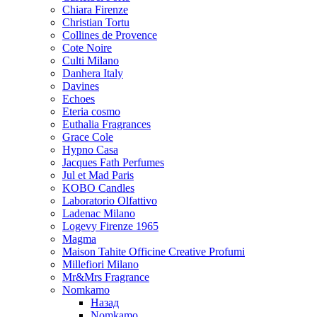
Chiara Firenze
Christian Tortu
Collines de Provence
Cote Noire
Culti Milano
Danhera Italy
Davines
Echoes
Eteria cosmo
Euthalia Fragrances
Grace Cole
Hypno Casa
Jacques Fath Perfumes
Jul et Mad Paris
KOBO Candles
Laboratorio Olfattivo
Ladenac Milano
Logevy Firenze 1965
Magma
Maison Tahite Officine Creative Profumi
Millefiori Milano
Mr&Mrs Fragrance
Nomkamo
Назад
Nomkamo