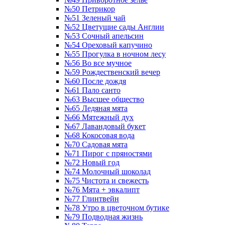
№50 Петрикор
№51 Зеленый чай
№52 Цветущие сады Англии
№53 Сочный апельсин
№54 Ореховый капучино
№55 Прогулка в ночном лесу
№56 Во все мучное
№59 Рождественский вечер
№60 После дождя
№61 Пало санто
№63 Высшее общество
№65 Ледяная мята
№66 Мятежный дух
№67 Лавандовый букет
№68 Кокосовая вода
№70 Садовая мята
№71 Пирог с пряностями
№72 Новый год
№74 Молочный шоколад
№75 Чистота и свежесть
№76 Мята + эвкалипт
№77 Глинтвейн
№78 Утро в цветочном бутике
№79 Подводная жизнь