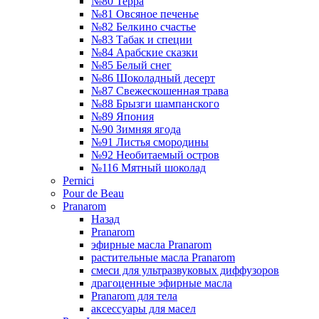
№80 Терра
№81 Овсяное печенье
№82 Белкино счастье
№83 Табак и специи
№84 Арабские сказки
№85 Белый снег
№86 Шоколадный десерт
№87 Свежескошенная трава
№88 Брызги шампанского
№89 Япония
№90 Зимняя ягода
№91 Листья смородины
№92 Необитаемый остров
№116 Мятный шоколад
Pernici
Pour de Beau
Pranarom
Назад
Pranarom
эфирные масла Pranarom
растительные масла Pranarom
смеси для ультразвуковых диффузоров
драгоценные эфирные масла
Pranarom для тела
аксессуары для масел