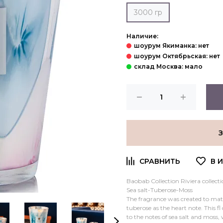
3000 гр
Наличие:
Baobab Collection Riviera collec
Sea salt-Tuberose-Moss
The fragrance was created to matc
tuberose as the heart note. This fl
to the notes of sea salt and moss, w