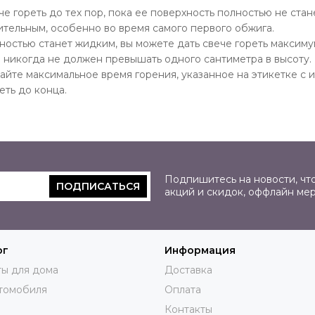
че гореть до тех пор, пока ее поверхность полностью не стан
ительным, особенно во время самого первого обжига.
лностью станет жидким, вы можете дать свече гореть максиму
 никогда не должен превышать одного сантиметра в высоту.
йте максимальное время горения, указанное на этикетке с и
еть до конца.
Подпишитесь на новости, что
ПОДПИСАТЬСЯ
акций и скидок, оффлайн ме
ог
Информация
ы для дома
Доставка
томобиля
Оплата
Контакты