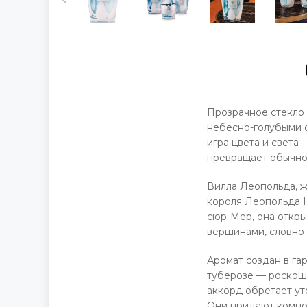
Прозрачное стекло
небесно-голубыми о
игра цвета и света
превращает обычно
Вилла Леопольда, ж
короля Леопольда I
сюр-Мер, она откры
вершинами, словно
Аромат создан в га
туберозе — роскошн
аккорд обретает ут
Они придают композ