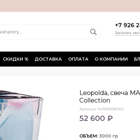
+7 926 2
Заказать зв
СКИДКИ %
ДОСТАВКА
ОПЛАТА
О КОМПАНИИ
Б
Leopolda, свеча MAX
Collection
Артикул:
5415198518360
52 600 ₽
ОБЪЕМ:
3000 гр