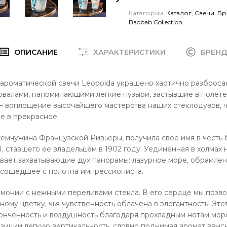
Категории:
Каталог
,
Свечи
,
Бр
Baobab Collection
ОПИСАНИЕ
ХАРАКТЕРИСТИКИ
БРЕН
 ароматической свечи Leopolda украшено хаотично разброс
валами, напоминающими легкие пузыри, застывшие в полете
 — воплощение высочайшего мастерства наших стеклодувов, ч
е в прекрасное.
емчужина Французской Ривьеры, получила свое имя в честь 
I, ставшего ее владельцем в 1902 году. Уединенная в холмах
вает захватывающие дух панорамы: лазурное море, обрамле
 сошедшее с полотна импрессиониста.
рмонии с нежными переливами стекла. В его сердце мы позв
ому цветку, чья чувственность облачена в элегантность. Эт
онченность и воздушность благодаря прохладным нотам морс
иции легкую вертикальность, словно поднимая аромат ввысь,