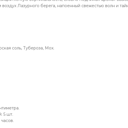
 воздух Лазурного берега, напоенный свежестью волн и та
ская соль, Тубероза, Мох.
нтиметра.
 5 шт.
 часов.