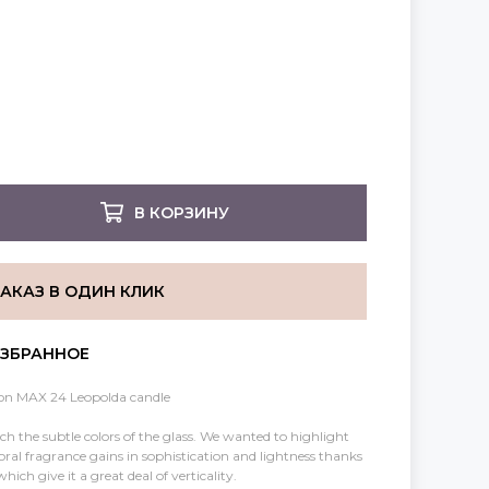
В КОРЗИНУ
ЗАКАЗ В ОДИН КЛИК
tion MAX 24 Leopolda candle
h the subtle colors of the glass. We wanted to highlight
 oral fragrance gains in sophistication and lightness thanks
hich give it a great deal of verticality.