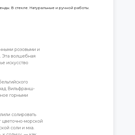
енды
,
В стекле
,
Натуральные и ручной работы
,
Д
анными розовыми и
. Эта волшебная
ье искусство
бельгийского
 над Вильфранш-
нное горными
олили солировать
от цветочно-морской
кой соли и мха.
 к солнцу, — как