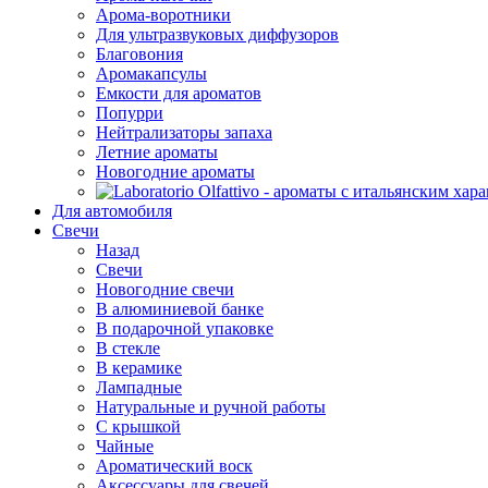
Арома-воротники
Для ультразвуковых диффузоров
Благовония
Аромакапсулы
Емкости для ароматов
Попурри
Нейтрализаторы запаха
Летние ароматы
Новогодние ароматы
Для автомобиля
Свечи
Назад
Свечи
Новогодние свечи
В алюминиевой банке
В подарочной упаковке
В стекле
В керамике
Лампадные
Натуральные и ручной работы
С крышкой
Чайные
Ароматический воск
Аксессуары для свечей