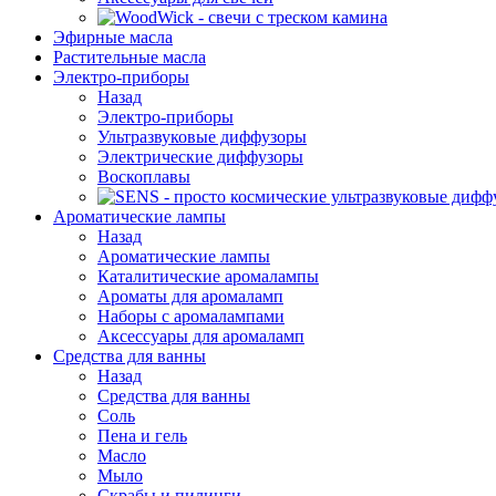
Эфирные масла
Растительные масла
Электро-приборы
Назад
Электро-приборы
Ультразвуковые диффузоры
Электрические диффузоры
Воскоплавы
Ароматические лампы
Назад
Ароматические лампы
Каталитические аромалампы
Ароматы для аромаламп
Наборы с аромалампами
Аксессуары для аромаламп
Средства для ванны
Назад
Средства для ванны
Соль
Пена и гель
Масло
Мыло
Скрабы и пилинги