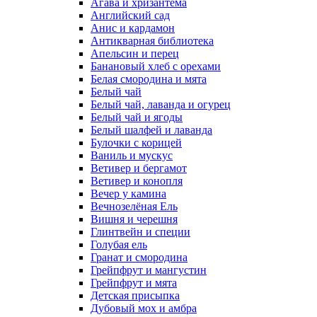
Агава и хризантема
Английский сад
Анис и кардамон
Антикварная библиотека
Апельсин и перец
Банановый хлеб с орехами
Белая смородина и мята
Белый чай
Белый чай, лаванда и огурец
Белый чай и ягоды
Белый шалфей и лаванда
Булочки с корицей
Ваниль и мускус
Ветивер и бергамот
Ветивер и конопля
Вечер у камина
Вечнозелёная Ель
Вишня и черешня
Глинтвейн и специи
Голубая ель
Гранат и смородина
Грейпфрут и мангустин
Грейпфрут и мята
Детская присыпка
Дубовый мох и амбра