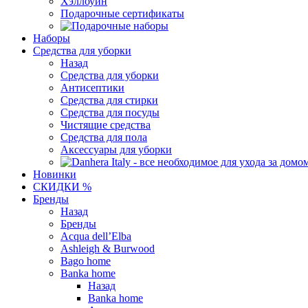
Хэллоуин
Подарочные сертификаты
Наборы
Средства для уборки
Назад
Средства для уборки
Антисептики
Средства для стирки
Средства для посуды
Чистящие средства
Средства для пола
Аксессуары для уборки
Новинки
СКИДКИ %
Бренды
Назад
Бренды
Acqua dell’Elba
Ashleigh & Burwood
Bago home
Banka home
Назад
Banka home