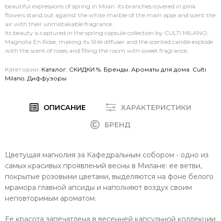
beautiful expressions of spring in Milan: its branches covered in pink
flowers stand out against the white marble of the main apse and scent the
air with their unmistakable fragrance.
Its beauty is captured in the spring capsule collection by CULTI MILANO,
Magnolia En Rose, making its Stile diffuser and the scented candle explode
with the scent of roses and filling the room with sweet fragrance.
Категории:
Каталог
,
СКИДКИ %
,
Бренды
,
Ароматы для дома
,
Culti
Milano
,
Диффузоры
ОПИСАНИЕ
ХАРАКТЕРИСТИКИ
БРЕНД
Цветущая магнолия за Кафедральным собором - одно из
самых красивых проявлений весны в Милане: ее ветви,
покрытые розовыми цветами, выделяются на фоне белого
мрамора главной апсиды и наполняют воздух своим
неповторимым ароматом.
Ее красота запечатлена в весенней капсульной коллекции