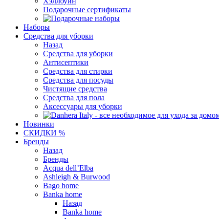
Хэллоуин
Подарочные сертификаты
Наборы
Средства для уборки
Назад
Средства для уборки
Антисептики
Средства для стирки
Средства для посуды
Чистящие средства
Средства для пола
Аксессуары для уборки
Новинки
СКИДКИ %
Бренды
Назад
Бренды
Acqua dell’Elba
Ashleigh & Burwood
Bago home
Banka home
Назад
Banka home