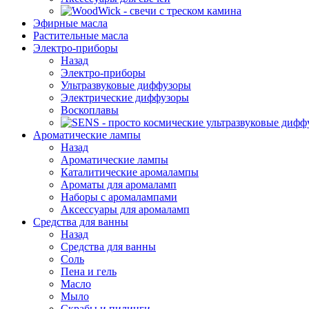
Эфирные масла
Растительные масла
Электро-приборы
Назад
Электро-приборы
Ультразвуковые диффузоры
Электрические диффузоры
Воскоплавы
Ароматические лампы
Назад
Ароматические лампы
Каталитические аромалампы
Ароматы для аромаламп
Наборы с аромалампами
Аксессуары для аромаламп
Средства для ванны
Назад
Средства для ванны
Соль
Пена и гель
Масло
Мыло
Скрабы и пилинги