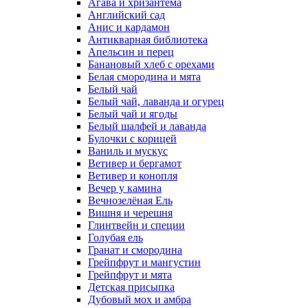
Агава и хризантема
Английский сад
Анис и кардамон
Антикварная библиотека
Апельсин и перец
Банановый хлеб с орехами
Белая смородина и мята
Белый чай
Белый чай, лаванда и огурец
Белый чай и ягоды
Белый шалфей и лаванда
Булочки с корицей
Ваниль и мускус
Ветивер и бергамот
Ветивер и конопля
Вечер у камина
Вечнозелёная Ель
Вишня и черешня
Глинтвейн и специи
Голубая ель
Гранат и смородина
Грейпфрут и мангустин
Грейпфрут и мята
Детская присыпка
Дубовый мох и амбра