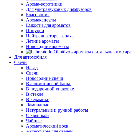
Арома-воротники
Для ультразвуковых диффузоров
Благовония
Аромакапсулы
Емкости для ароматов
Попурри
Нейтрализаторы запаха
Летние ароматы
Новогодние ароматы
Для автомобиля
Свечи
Назад
Свечи
Новогодние свечи
В алюминиевой банке
В подарочной упаковке
В стекле
В керамике
Лампадные
Натуральные и ручной работы
С крышкой
Чайные
Ароматический воск
Аксессуары для свечей