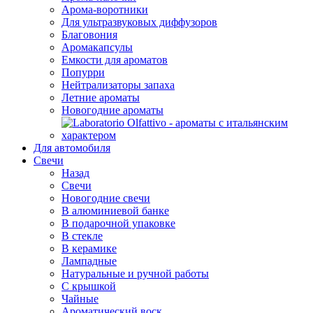
Арома-воротники
Для ультразвуковых диффузоров
Благовония
Аромакапсулы
Емкости для ароматов
Попурри
Нейтрализаторы запаха
Летние ароматы
Новогодние ароматы
Для автомобиля
Свечи
Назад
Свечи
Новогодние свечи
В алюминиевой банке
В подарочной упаковке
В стекле
В керамике
Лампадные
Натуральные и ручной работы
С крышкой
Чайные
Ароматический воск