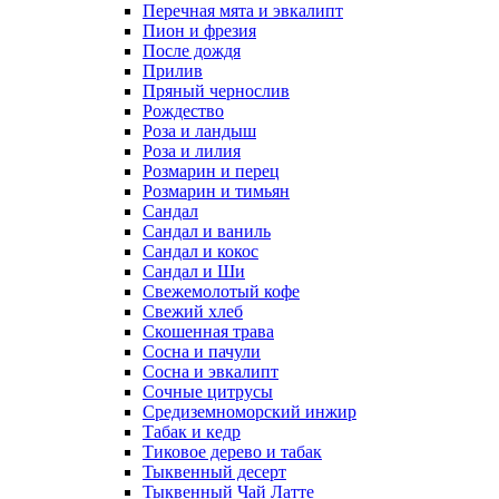
Перечная мята и эвкалипт
Пион и фрезия
После дождя
Прилив
Пряный чернослив
Рождество
Роза и ландыш
Роза и лилия
Розмарин и перец
Розмарин и тимьян
Сандал
Сандал и ваниль
Сандал и кокос
Сандал и Ши
Свежемолотый кофе
Свежий хлеб
Скошенная трава
Сосна и пачули
Сосна и эвкалипт
Сочные цитрусы
Средиземноморский инжир
Табак и кедр
Тиковое дерево и табак
Тыквенный десерт
Тыквенный Чай Латте