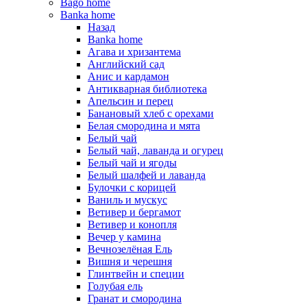
Bago home
Banka home
Назад
Banka home
Агава и хризантема
Английский сад
Анис и кардамон
Антикварная библиотека
Апельсин и перец
Банановый хлеб с орехами
Белая смородина и мята
Белый чай
Белый чай, лаванда и огурец
Белый чай и ягоды
Белый шалфей и лаванда
Булочки с корицей
Ваниль и мускус
Ветивер и бергамот
Ветивер и конопля
Вечер у камина
Вечнозелёная Ель
Вишня и черешня
Глинтвейн и специи
Голубая ель
Гранат и смородина