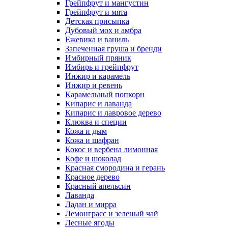
Грейпфрут и мангустин
Грейпфрут и мята
Детская присыпка
Дубовый мох и амбра
Ежевика и ваниль
Запеченная груша и бренди
Имбирный пряник
Имбирь и грейпфрут
Инжир и карамель
Инжир и ревень
Карамельный попкорн
Кипарис и лаванда
Кипарис и лавровое дерево
Клюква и специи
Кожа и дым
Кожа и шафран
Кокос и вербена лимонная
Кофе и шоколад
Красная смородина и герань
Красное дерево
Красный апельсин
Лаванда
Ладан и мирра
Лемонграсс и зеленый чай
Лесные ягоды