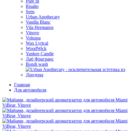
Pure In
Risalto
Sens
Urban Apothecary
Vanilla Blanc
Vila Hermanos
Vinove
Voluspa
Wax Lyrical
WoodWick
Yankee Candle
Лаб Фрагранс
Bondi wash
Главная
Для автомобиля