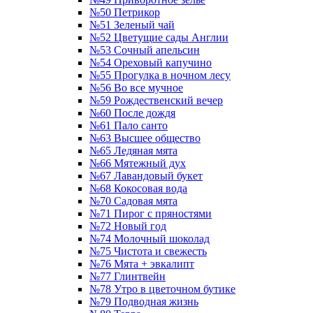
№50 Петрикор
№51 Зеленый чай
№52 Цветущие сады Англии
№53 Сочный апельсин
№54 Ореховый капучино
№55 Прогулка в ночном лесу
№56 Во все мучное
№59 Рождественский вечер
№60 После дождя
№61 Пало санто
№63 Высшее общество
№65 Ледяная мята
№66 Мятежный дух
№67 Лавандовый букет
№68 Кокосовая вода
№70 Садовая мята
№71 Пирог с пряностями
№72 Новый год
№74 Молочный шоколад
№75 Чистота и свежесть
№76 Мята + эвкалипт
№77 Глинтвейн
№78 Утро в цветочном бутике
№79 Подводная жизнь