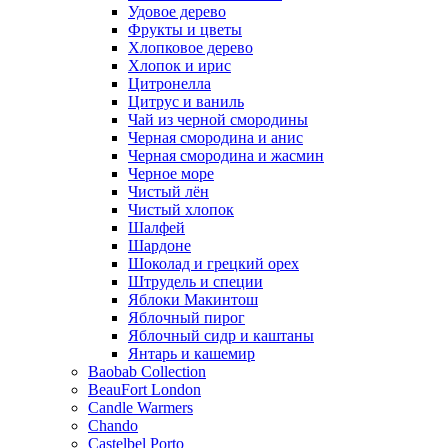
Удовое дерево
Фрукты и цветы
Хлопковое дерево
Хлопок и ирис
Цитронелла
Цитрус и ваниль
Чай из черной смородины
Черная смородина и анис
Черная смородина и жасмин
Черное море
Чистый лён
Чистый хлопок
Шалфей
Шардоне
Шоколад и грецкий орех
Штрудель и специи
Яблоки Макинтош
Яблочный пирог
Яблочный сидр и каштаны
Янтарь и кашемир
Baobab Collection
BeauFort London
Candle Warmers
Chando
Castelbel Porto