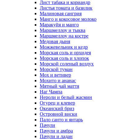
Лист табака и кориандр
Листья томата и базилик
Малиновая сангрия
Манго и кокосовое молоко
Маракуйя и манго
Маршмеллоу и тыква
Маршмеллоу на костре
Медовая дыня
Можжевельник и кедр
Морская соль и орхидея
Морская соль и хлопок
Морской соленый воздух
Морской туман
Мох и ветивер
Мохито и ананас
Мятный чай маття
Наг Чампа
Нероли и белый жасмин
Огурец и клевер
Океанский бриз
Островной виски
Пало санто и янтарь
Пачули
Пачули и амбра
Пачули и ладан