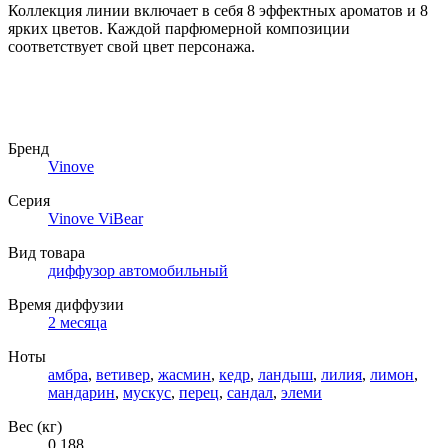
Коллекция линии включает в себя 8 эффектных ароматов и 8
ярких цветов. Каждой парфюмерной композиции
соответствует свой цвет персонажа.
Бренд
Vinove
Серия
Vinove ViBear
Вид товара
диффузор автомобильный
Время диффузии
2 месяца
Ноты
амбра
,
ветивер
,
жасмин
,
кедр
,
ландыш
,
лилия
,
лимон
,
мандарин
,
мускус
,
перец
,
сандал
,
элеми
Вес (кг)
0.188