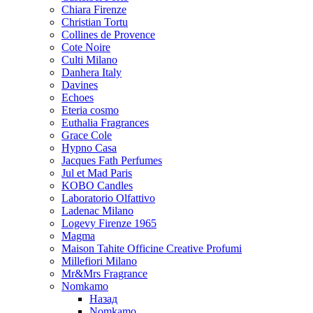
Chiara Firenze
Christian Tortu
Collines de Provence
Cote Noire
Culti Milano
Danhera Italy
Davines
Echoes
Eteria cosmo
Euthalia Fragrances
Grace Cole
Hypno Casa
Jacques Fath Perfumes
Jul et Mad Paris
KOBO Candles
Laboratorio Olfattivo
Ladenac Milano
Logevy Firenze 1965
Magma
Maison Tahite Officine Creative Profumi
Millefiori Milano
Mr&Mrs Fragrance
Nomkamo
Назад
Nomkamo