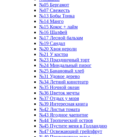
№05 Бергамот
№07 Свежесть
№13 Бобы Тонка
№14 Манго
№15 Кокос + лайм
№16 Шалфей
№17 Лесной бальзам
№19 Сандал
№20 Хвоя нероли
№21 У костра
№23 Праздничный торт
№24 Миндальный пирог
№25 Банановый хлеб
№31 Удовое дерево
№34 Летний кинотеатр
№35 Ночной океан
№36 Цветок мечты
№37 Отдых у моря
№39 Интересная книга
№42 Листья томата
№43 Ягодное чаепитие
№44 Тропический остров
№45 Пустите меня в Голландию
№47 Освежающий грейпфрут
№49 Приворотное зелье