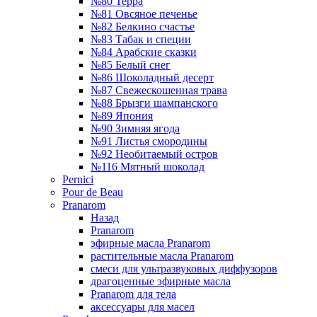
№80 Терра
№81 Овсяное печенье
№82 Белкино счастье
№83 Табак и специи
№84 Арабские сказки
№85 Белый снег
№86 Шоколадный десерт
№87 Свежескошенная трава
№88 Брызги шампанского
№89 Япония
№90 Зимняя ягода
№91 Листья смородины
№92 Необитаемый остров
№116 Мятный шоколад
Pernici
Pour de Beau
Pranarom
Назад
Pranarom
эфирные масла Pranarom
растительные масла Pranarom
смеси для ультразвуковых диффузоров
драгоценные эфирные масла
Pranarom для тела
аксессуары для масел