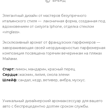
БРЕНД
Элегантный дизайн от мастеров безупречного
итальянского стиля — лаконичная форма, созданная под
вдохновением от силуэта Iphone, отделка стеклом
«vinglass».
Эксклюзивный аромат от французских парфюмеров —
завораживающая своей неординарностью парфюмерная
композиция посвящена горячим вечеринкам на пляжах
Майами.
Старт:
лимон, мандарин, красный перец
Сердце:
жасмин, лилия, смола элеми
Шлейф:
сандал, кедр, ветивер, амбра, мускус.
Уникальный дизайнерский аромааксессуар для вашего
авто с беспрецедентно долгим сроком службы.