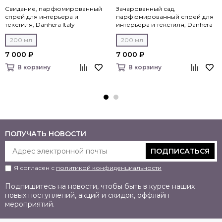
Свидание, парфюмированный
Зачарованный сад,
спрей для интерьера и
парфюмированный спрей для
текстиля, Danhera Italy
интерьера и текстиля, Danhera
Italy
200 мл
200 мл
7 000 ₽
7 000 ₽
В корзину
В корзину
ПОЛУЧАТЬ НОВОСТИ
ПОДПИСАТЬСЯ
Я согласен с
политикой конфиденциальности
Подпишитесь на новости, чтобы быть в курсе наших
новых поступлений, акций и скидок, оффлайн
мероприятий.