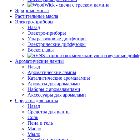
Эфирные масла
Растительные масла
Электро-приборы
Назад
Электро-приборы
Ультразвуковые диффузоры
Электрические диффузоры
Воскоплавы
Ароматические лампы
Назад
Ароматические лампы
Каталитические аромалампы
Ароматы для аромаламп
Наборы с аромалампами
Аксессуары для аромаламп
Средства для ванны
Назад
Средства для ванны
Соль
Пена и гель
Масло
Мыло
Скрабы и пилинги