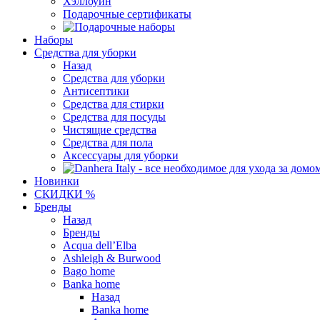
Хэллоуин
Подарочные сертификаты
Наборы
Средства для уборки
Назад
Средства для уборки
Антисептики
Средства для стирки
Средства для посуды
Чистящие средства
Средства для пола
Аксессуары для уборки
Новинки
СКИДКИ %
Бренды
Назад
Бренды
Acqua dell’Elba
Ashleigh & Burwood
Bago home
Banka home
Назад
Banka home