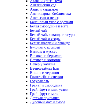
Агава и хризантема
Английский сад
Анис и кардамон
Антикварная библиотека
Апельсин и перец
Банановый хлеб с орехами
Белая смородина и мята
Белый чай
Белый чай, лаванда и огурец
Белый чай и ягоды
Белый шалфей и лаванда
Булочки с корицей
Ваниль и мускус
Ветивер и бергамот
Ветивер и конопля
Вечер у камина
Вечнозелёная Ель
Вишня и черешня
Глинтвейн и специи
Голубая ель
Гранат и смородина
Грейпфрут и мангустин
Грейпфрут и мята
Детская присыпка
Дубовый мох и амбра