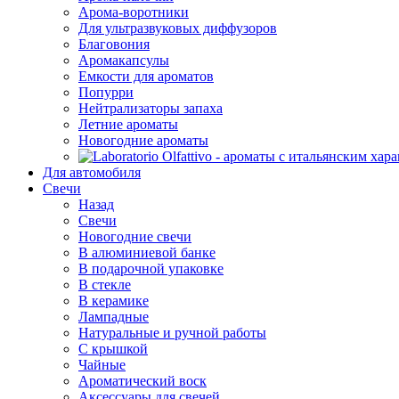
Арома-воротники
Для ультразвуковых диффузоров
Благовония
Аромакапсулы
Емкости для ароматов
Попурри
Нейтрализаторы запаха
Летние ароматы
Новогодние ароматы
Для автомобиля
Свечи
Назад
Свечи
Новогодние свечи
В алюминиевой банке
В подарочной упаковке
В стекле
В керамике
Лампадные
Натуральные и ручной работы
С крышкой
Чайные
Ароматический воск
Аксессуары для свечей