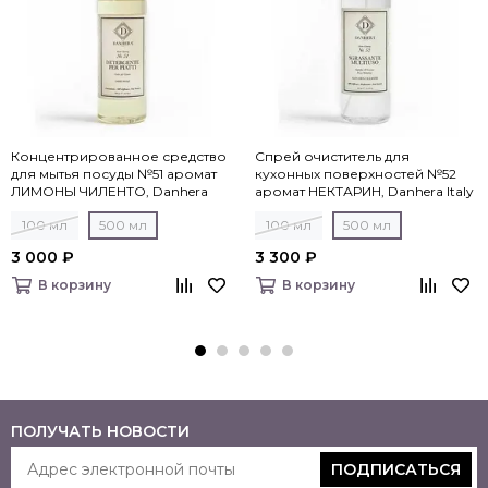
Концентрированное средство
Спрей очиститель для
для мытья посуды №51 аромат
кухонных поверхностей №52
ЛИМОНЫ ЧИЛЕНТО, Danhera
аромат НЕКТАРИН, Danhera Italy
Italy
100 мл
500 мл
100 мл
500 мл
3 000 ₽
3 300 ₽
В корзину
В корзину
ПОЛУЧАТЬ НОВОСТИ
ПОДПИСАТЬСЯ