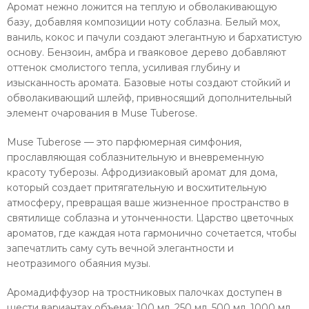
Аромат нежно ложится на теплую и обволакивающую
базу, добавляя композиции ноту соблазна. Белый мох,
ваниль, кокос и пачули создают элегантную и бархатистую
основу. Бензоин, амбра и гваяковое дерево добавляют
оттенок смолистого тепла, усиливая глубину и
изысканность аромата. Базовые ноты создают стойкий и
обволакивающий шлейф, привносящий дополнительный
элемент очарования в Muse Tuberose.
Muse Tuberose — это парфюмерная симфония,
прославляющая соблазнительную и вневременную
красоту туберозы. Афродизиаковый аромат для дома,
который создает притягательную и восхитительную
атмосферу, превращая ваше жизненное пространство в
святилище соблазна и утонченности. Царство цветочных
ароматов, где каждая нота гармонично сочетается, чтобы
запечатлить саму суть вечной элегантности и
неотразимого обаяния музы.
Аромадиффузор на тростниковых палочках доступен в
шести вариантах объема: 100 мл, 250 мл, 500 мл, 1000 мл,