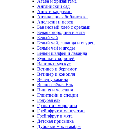
Агава и хризантема
Английский сад
Анис и кардамон
Антикварная библиотека
Апельсин и перец
Банановый хлеб с орехами
Белая смородина и мята
Белый чай
Белый чай, лаванда и огурец
Белый чай и ягоды
Белый шалфей и лаванда
Булочки с корицей
Ваниль и мускус
Ветивер и бергамот
Ветивер и конопля
Вечер у камина
Вечнозелёная Ель
Вишня и черешня
Глинтвейн и специи
Голубая ель
Гранат и смородина
Грейпфрут и мангустин
Грейпфрут и мята
Детская присыпка
Дубовый мох и амбра