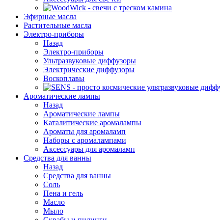
Эфирные масла
Растительные масла
Электро-приборы
Назад
Электро-приборы
Ультразвуковые диффузоры
Электрические диффузоры
Воскоплавы
Ароматические лампы
Назад
Ароматические лампы
Каталитические аромалампы
Ароматы для аромаламп
Наборы с аромалампами
Аксессуары для аромаламп
Средства для ванны
Назад
Средства для ванны
Соль
Пена и гель
Масло
Мыло
Скрабы и пилинги