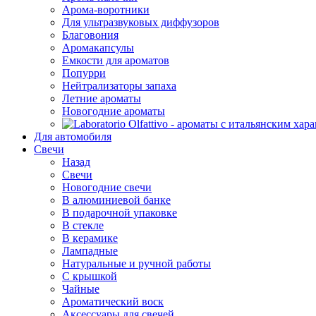
Арома-воротники
Для ультразвуковых диффузоров
Благовония
Аромакапсулы
Емкости для ароматов
Попурри
Нейтрализаторы запаха
Летние ароматы
Новогодние ароматы
Для автомобиля
Свечи
Назад
Свечи
Новогодние свечи
В алюминиевой банке
В подарочной упаковке
В стекле
В керамике
Лампадные
Натуральные и ручной работы
С крышкой
Чайные
Ароматический воск
Аксессуары для свечей