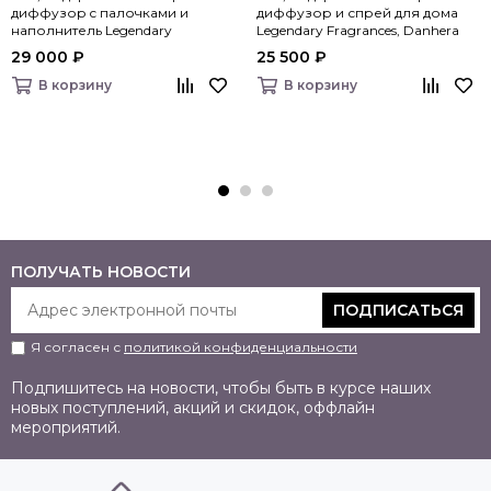
диффузор c палочками и
диффузор и спрей для дома
наполнитель Legendary
Legendary Fragrances, Danhera
Fragrances, Danhera Italy
Italy
29 000 ₽
25 500 ₽
В корзину
В корзину
ПОЛУЧАТЬ НОВОСТИ
ПОДПИСАТЬСЯ
Я согласен с
политикой конфиденциальности
Подпишитесь на новости, чтобы быть в курсе наших
новых поступлений, акций и скидок, оффлайн
мероприятий.