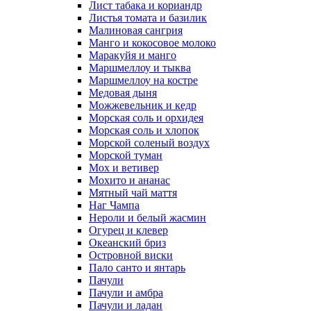
Лист табака и кориандр
Листья томата и базилик
Малиновая сангрия
Манго и кокосовое молоко
Маракуйя и манго
Маршмеллоу и тыква
Маршмеллоу на костре
Медовая дыня
Можжевельник и кедр
Морская соль и орхидея
Морская соль и хлопок
Морской соленый воздух
Морской туман
Мох и ветивер
Мохито и ананас
Мятный чай маття
Наг Чампа
Нероли и белый жасмин
Огурец и клевер
Океанский бриз
Островной виски
Пало санто и янтарь
Пачули
Пачули и амбра
Пачули и ладан