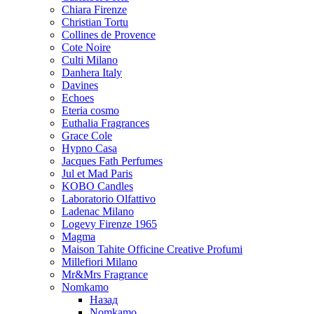
Chiara Firenze
Christian Tortu
Collines de Provence
Cote Noire
Culti Milano
Danhera Italy
Davines
Echoes
Eteria cosmo
Euthalia Fragrances
Grace Cole
Hypno Casa
Jacques Fath Perfumes
Jul et Mad Paris
KOBO Candles
Laboratorio Olfattivo
Ladenac Milano
Logevy Firenze 1965
Magma
Maison Tahite Officine Creative Profumi
Millefiori Milano
Mr&Mrs Fragrance
Nomkamo
Назад
Nomkamo