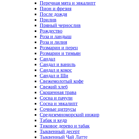
Перечная мята и эвкалипт
Пион и фрезия
После дождя
Прилив
Пряный чернослив
Рождество
Роза и ландыш
Роза и лилия
Розмарин и перец
Розмарин и тимьян
Сандал
Сандал и ваниль
Сандал и кокос
Сандал и Ши
Свежемолотый кофе
Свежий хлеб
Скошенная трава
Сосна и пачули
Сосна и эвкалипт
Сочные цитрусы
Средиземноморский инжир
Табак и кедр
Тиковое дерево и табак
Тыквенный десерт
Тыквенный Чай Латте