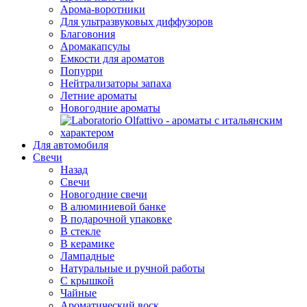
Арома-воротники
Для ультразвуковых диффузоров
Благовония
Аромакапсулы
Емкости для ароматов
Попурри
Нейтрализаторы запаха
Летние ароматы
Новогодние ароматы
Для автомобиля
Свечи
Назад
Свечи
Новогодние свечи
В алюминиевой банке
В подарочной упаковке
В стекле
В керамике
Лампадные
Натуральные и ручной работы
С крышкой
Чайные
Ароматический воск