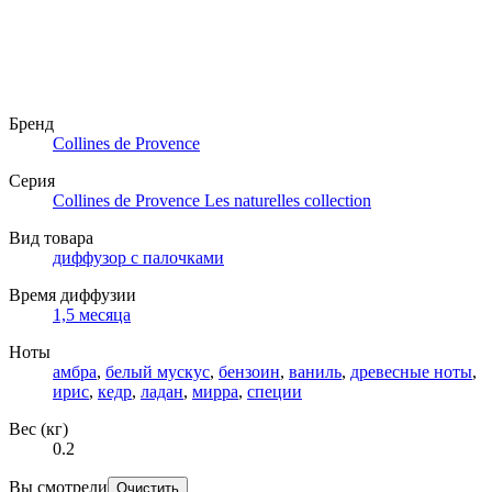
Бренд
Collines de Рrovencе
Серия
Collines de Provence Les naturelles collection
Вид товара
диффузор с палочками
Время диффузии
1,5 месяца
Ноты
амбра
,
белый мускус
,
бензоин
,
ваниль
,
древесные ноты
,
ирис
,
кедр
,
ладан
,
мирра
,
специи
Вес (кг)
0.2
Вы смотрели
Очистить