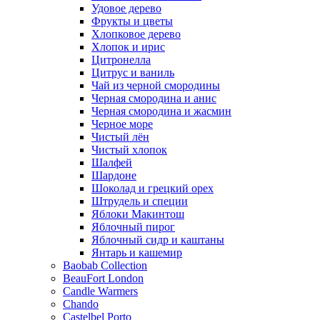
Удовое дерево
Фрукты и цветы
Хлопковое дерево
Хлопок и ирис
Цитронелла
Цитрус и ваниль
Чай из черной смородины
Черная смородина и анис
Черная смородина и жасмин
Черное море
Чистый лён
Чистый хлопок
Шалфей
Шардоне
Шоколад и грецкий орех
Штрудель и специи
Яблоки Макинтош
Яблочный пирог
Яблочный сидр и каштаны
Янтарь и кашемир
Baobab Collection
BeauFort London
Candle Warmers
Chando
Castelbel Porto