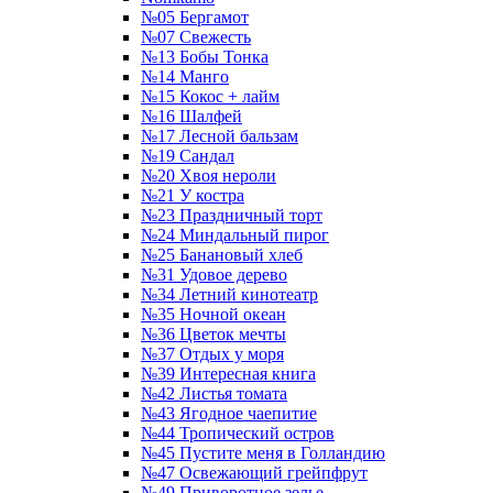
№05 Бергамот
№07 Свежесть
№13 Бобы Тонка
№14 Манго
№15 Кокос + лайм
№16 Шалфей
№17 Лесной бальзам
№19 Сандал
№20 Хвоя нероли
№21 У костра
№23 Праздничный торт
№24 Миндальный пирог
№25 Банановый хлеб
№31 Удовое дерево
№34 Летний кинотеатр
№35 Ночной океан
№36 Цветок мечты
№37 Отдых у моря
№39 Интересная книга
№42 Листья томата
№43 Ягодное чаепитие
№44 Тропический остров
№45 Пустите меня в Голландию
№47 Освежающий грейпфрут
№49 Приворотное зелье