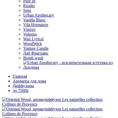
Pure In
Risalto
Sens
Urban Apothecary
Vanilla Blanc
Vila Hermanos
Vinove
Voluspa
Wax Lyrical
WoodWick
Yankee Candle
Лаб Фрагранс
Bondi wash
Главная
Ароматы для дома
Диффузоры
до 7500р