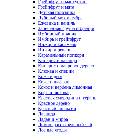
Грейпфрут и мангустин
Грейпфрут и мята
Детская присыпка
Дубовый мох и амбра
Ежевика и ваниль
Запеченная груша и бренди
Имбирный пряник
Имбирь и грейпфрут
Инжир и карамель
Инжир и ревень
Карамельный попкорн
Кипарис и лаванда
Кипарис и лавровое дерево
Клюква и специи
Кожа и дым
Кожа и шафран
Кокос и вербена лимонная
Кофе и шоколад
Красная смородина и герань
Красное дерево
Красный апельсин
Лаванда
Ладан и мирра
Лемонграсс и зеленый чай
Лесные ягоды