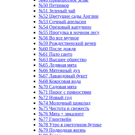
№50 Петрикор
№51 Зеленый чай
№52 Цветущие сады Англии
№53 Сочный апельсин
№54 Ореховый капучино
№55 Прогулка в ночном лесу
№56 Во все мучное
№59 Рождественский вечер
№60 После дождя
№61 Пало санто
№63 Высшее общество
№65 Ледяная мята
№66 Мятежный дух
№67 Лавандовый букет
№68 Кокосовая вода
№70 Садовая мята
№71 Пирог с пряностями
№72 Новый год
№74 Молочный шоколад
№75 Чистота и свежесть
№76 Мята + эвкалипт
№77 Глинтвейн
№78 Утро в цветочном бутике
№79 Подводная жизнь