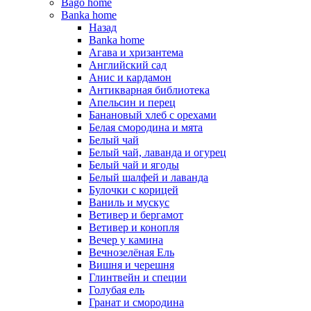
Bago home
Banka home
Назад
Banka home
Агава и хризантема
Английский сад
Анис и кардамон
Антикварная библиотека
Апельсин и перец
Банановый хлеб с орехами
Белая смородина и мята
Белый чай
Белый чай, лаванда и огурец
Белый чай и ягоды
Белый шалфей и лаванда
Булочки с корицей
Ваниль и мускус
Ветивер и бергамот
Ветивер и конопля
Вечер у камина
Вечнозелёная Ель
Вишня и черешня
Глинтвейн и специи
Голубая ель
Гранат и смородина