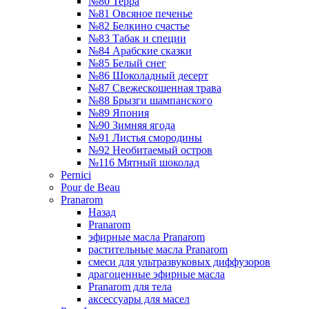
№80 Терра
№81 Овсяное печенье
№82 Белкино счастье
№83 Табак и специи
№84 Арабские сказки
№85 Белый снег
№86 Шоколадный десерт
№87 Свежескошенная трава
№88 Брызги шампанского
№89 Япония
№90 Зимняя ягода
№91 Листья смородины
№92 Необитаемый остров
№116 Мятный шоколад
Pernici
Pour de Beau
Pranarom
Назад
Pranarom
эфирные масла Pranarom
растительные масла Pranarom
смеси для ультразвуковых диффузоров
драгоценные эфирные масла
Pranarom для тела
аксессуары для масел