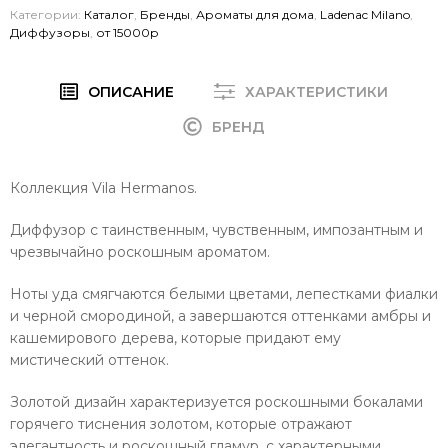
Категории:
Каталог
,
Бренды
,
Ароматы для дома
,
Ladenac Milano
,
Диффузоры
,
от 15000р
ОПИСАНИЕ
ХАРАКТЕРИСТИКИ
БРЕНД
Коллекция Vila Hermanos.
Диффузор с таинственным, чувственным, импозантным и
чрезвычайно роскошным ароматом.
Ноты уда смягчаются белыми цветами, лепестками фиалки
и черной смородиной, а завершаются оттенками амбры и
кашемирового дерева, которые придают ему
мистический оттенок.
Золотой дизайн характеризуется роскошными бокалами
горячего тиснения золотом, которые отражают
элегантность и роскошный гламур, с характерными