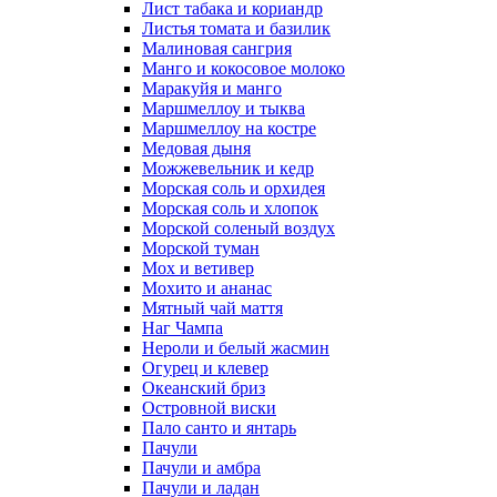
Лист табака и кориандр
Листья томата и базилик
Малиновая сангрия
Манго и кокосовое молоко
Маракуйя и манго
Маршмеллоу и тыква
Маршмеллоу на костре
Медовая дыня
Можжевельник и кедр
Морская соль и орхидея
Морская соль и хлопок
Морской соленый воздух
Морской туман
Мох и ветивер
Мохито и ананас
Мятный чай маття
Наг Чампа
Нероли и белый жасмин
Огурец и клевер
Океанский бриз
Островной виски
Пало санто и янтарь
Пачули
Пачули и амбра
Пачули и ладан