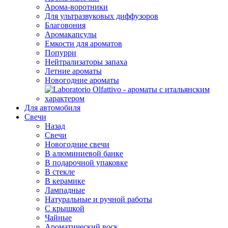
Арома-воротники
Для ультразвуковых диффузоров
Благовония
Аромакапсулы
Емкости для ароматов
Попурри
Нейтрализаторы запаха
Летние ароматы
Новогодние ароматы
Для автомобиля
Свечи
Назад
Свечи
Новогодние свечи
В алюминиевой банке
В подарочной упаковке
В стекле
В керамике
Лампадные
Натуральные и ручной работы
С крышкой
Чайные
Ароматический воск