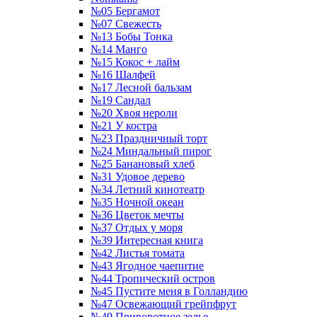
№05 Бергамот
№07 Свежесть
№13 Бобы Тонка
№14 Манго
№15 Кокос + лайм
№16 Шалфей
№17 Лесной бальзам
№19 Сандал
№20 Хвоя нероли
№21 У костра
№23 Праздничный торт
№24 Миндальный пирог
№25 Банановый хлеб
№31 Удовое дерево
№34 Летний кинотеатр
№35 Ночной океан
№36 Цветок мечты
№37 Отдых у моря
№39 Интересная книга
№42 Листья томата
№43 Ягодное чаепитие
№44 Тропический остров
№45 Пустите меня в Голландию
№47 Освежающий грейпфрут
№49 Приворотное зелье