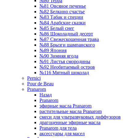
№80 Терра
№81 Овсяное печенье
№82 Белкино счастье
№83 Табак и специи
№84 Арабские сказки
№85 Белый снег
№86 Шоколадный десерт
№87 Свежескошенная трава
№88 Брызги шампанского
№89 Япония
№90 Зимняя ягода
№91 Листья смородины
№92 Необитаемый остров
№116 Мятный шоколад
Pernici
Pour de Beau
Pranarom
Назад
Pranarom
эфирные масла Pranarom
растительные масла Pranarom
смеси для ультразвуковых диффузоров
драгоценные эфирные масла
Pranarom для тела
аксессуары для масел