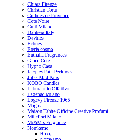
Chiara Firenze
Christian Tortu
Collines de Provence
Cote Noire
Culti Milano
Danhera Italy
Davines
Echoes
Eteria cosmo
Euthalia Fragrances
Grace Cole
Hypno Casa
Jacques Fath Perfumes
Jul et Mad Paris
KOBO Candles
Laboratorio Olfattivo
Ladenac Milano
Logevy Firenze 1965
Magma
Maison Tahite Officine Creative Profumi
Millefiori Milano
Mr&Mrs Fragrance
Nomkamo
Назад
Nomkamo