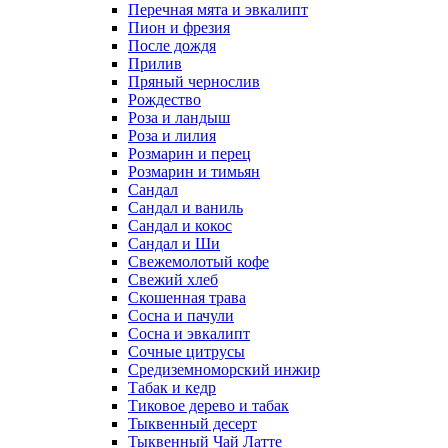
Перечная мята и эвкалипт
Пион и фрезия
После дождя
Прилив
Пряный чернослив
Рождество
Роза и ландыш
Роза и лилия
Розмарин и перец
Розмарин и тимьян
Сандал
Сандал и ваниль
Сандал и кокос
Сандал и Ши
Свежемолотый кофе
Свежий хлеб
Скошенная трава
Сосна и пачули
Сосна и эвкалипт
Сочные цитрусы
Средиземноморский инжир
Табак и кедр
Тиковое дерево и табак
Тыквенный десерт
Тыквенный Чай Латте