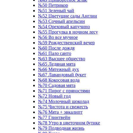
№50 Петрикор
№51 Зеленый чай
№52 Цветущие сады Англии
№53 Сочный апельсин
№54 Ореховый капучино
№55 Прогулка в ночном лесу
№56 Во все мучное
№59 Рождественский вечер
№60 После дождя
№61 Пало санто
№63 Высшее общество
№65 Ледяная мята
№66 Мятежный дух
№67 Лавандовый букет
№68 Кокосовая вода
№70 Садовая мята
№71 Пирог с пряностями
№72 Новый год
№74 Молочный шоколад
№75 Чистота и свежесть
№76 Мята + эвкалипт
№77 Глинтвейн
№78 Утро в цветочном бутике
№79 Подводная жизнь