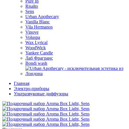
Pure In
Risalto
Sens
Urban Apothecary
Vanilla Blanc
Vila Hermanos
Vinove
Voluspa
Wax Lyrical
WoodWick
Yankee Candle
Лаб Фрагранс
Bondi wash
Главная
Электро-приборы
Ультразвуковые диффузоры