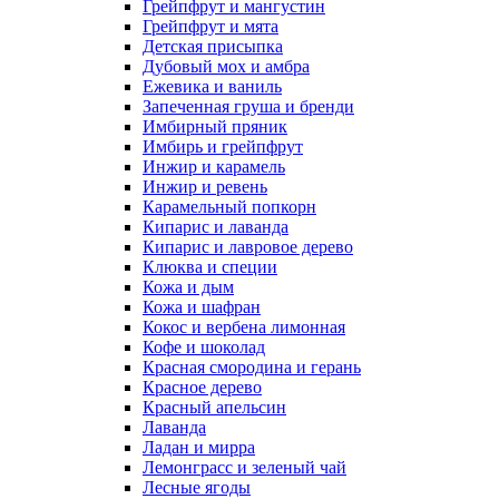
Грейпфрут и мангустин
Грейпфрут и мята
Детская присыпка
Дубовый мох и амбра
Ежевика и ваниль
Запеченная груша и бренди
Имбирный пряник
Имбирь и грейпфрут
Инжир и карамель
Инжир и ревень
Карамельный попкорн
Кипарис и лаванда
Кипарис и лавровое дерево
Клюква и специи
Кожа и дым
Кожа и шафран
Кокос и вербена лимонная
Кофе и шоколад
Красная смородина и герань
Красное дерево
Красный апельсин
Лаванда
Ладан и мирра
Лемонграсс и зеленый чай
Лесные ягоды