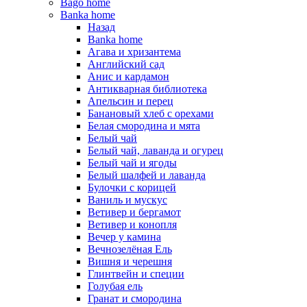
Bago home
Banka home
Назад
Banka home
Агава и хризантема
Английский сад
Анис и кардамон
Антикварная библиотека
Апельсин и перец
Банановый хлеб с орехами
Белая смородина и мята
Белый чай
Белый чай, лаванда и огурец
Белый чай и ягоды
Белый шалфей и лаванда
Булочки с корицей
Ваниль и мускус
Ветивер и бергамот
Ветивер и конопля
Вечер у камина
Вечнозелёная Ель
Вишня и черешня
Глинтвейн и специи
Голубая ель
Гранат и смородина