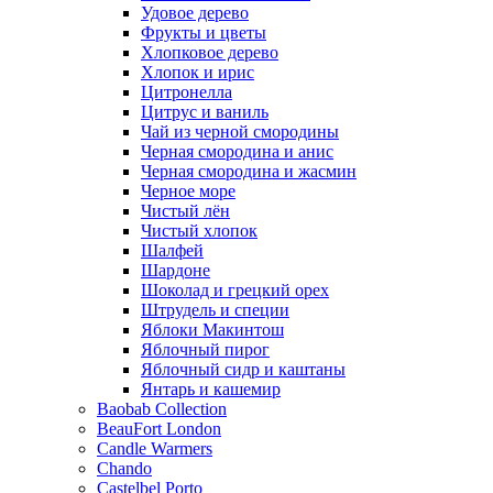
Удовое дерево
Фрукты и цветы
Хлопковое дерево
Хлопок и ирис
Цитронелла
Цитрус и ваниль
Чай из черной смородины
Черная смородина и анис
Черная смородина и жасмин
Черное море
Чистый лён
Чистый хлопок
Шалфей
Шардоне
Шоколад и грецкий орех
Штрудель и специи
Яблоки Макинтош
Яблочный пирог
Яблочный сидр и каштаны
Янтарь и кашемир
Baobab Collection
BeauFort London
Candle Warmers
Chando
Castelbel Porto