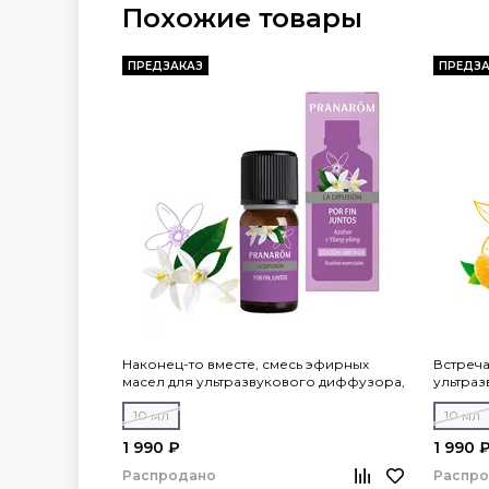
Похожие товары
ПРЕДЗАКАЗ
ПРЕДЗА
Наконец-то вместе, смесь эфирных
Встреча
масел для ультразвукового диффузора,
ультраз
Pranarom
10 мл
10 мл
1 990 ₽
1 990 
Распродано
Распр