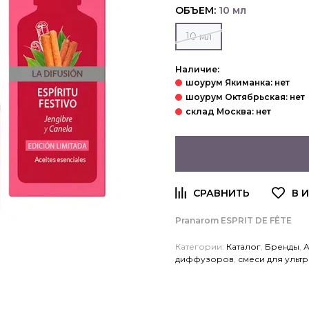
ОБЪЕМ:
10 мл
10 мл
Наличие:
Pranarom ESPRIT DE FÊTE
Категории:
Каталог
,
Бренды
,
А
диффузоров
,
смеси для ульт