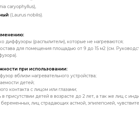
ia caryophyllus),
дный
(Laurus nobilis).
именению:
ько диффузоры (распылители), которые не нагреваются;
 состава для помещения площадью от 9 до 15 м2 (см. Руковод
узора).
ности при использовании:
фузор вблизи нагревательного устройства;
гаемости детей;
ого контакта с лицом или глазами;
 в присутствии детей в возрасте до 2 лет, а так же лиц с ин
беременных, лиц страдающих астмой, эпилепсией, чувствите