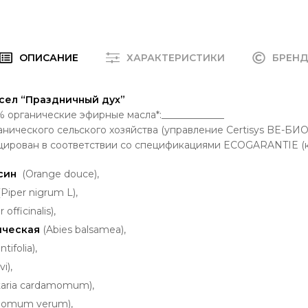
ОПИСАНИЕ
ХАРАКТЕРИСТИКИ
БРЕН
сел “Праздничный дух”
% органические эфирные масла*:_____________
анического сельского хозяйства (управление Certisys BE-Б
цирован в соответствии со спецификациями ECOGARANTIE (к
син
(Orange douce),
(Piper nigrum L),
 officinalis),
ическая
(Abies balsamea),
ntifolia),
i),
ttaria cardamomum),
momum verum),