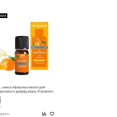
КАЗ
, смесь эфирных масел для
вукового диффузора, Pranarom
₽
одано