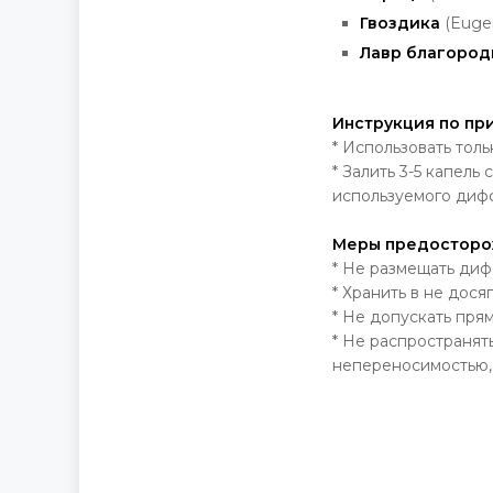
Гвоздика
(Eugen
Лавр благоро
Инструкция по пр
* Использовать тол
* Залить 3-5 капель
используемого дифф
Меры предосторож
* Не размещать диф
* Хранить в не дося
* Не допускать прям
* Не распространять
непереносимостью, 