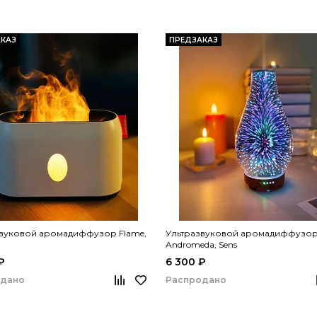
КАЗ
ПРЕДЗАКАЗ
звуковой аромадиффузор Flame,
Ультразвуковой аромадиффузо
Andromeda, Sens
₽
6 300 ₽
одано
Распродано