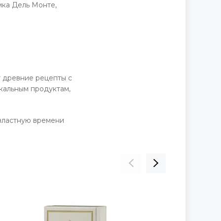
мка Дель Монте,
т древние рецепты с
кальным продуктам,
двластную времени