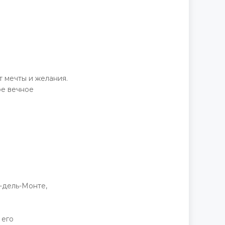
 мечты и желания.
ое вечное
-дель-Монте,
 его