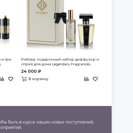
 и три
Pretiosa, подарочный набор диффузор и
Pretiosa, спре
,
спрей для дома Legendary Fragrances,
Fragrances, Dan
Danhera Italy
24 000 ₽
100 мл
В корзину
8 100 ₽
В корзину
бы быть в курсе наших новых поступлений,
роприятий.