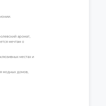
монии.
олевский аромат,
ается мечтам о
склюзивных местах и
ия модных домов,