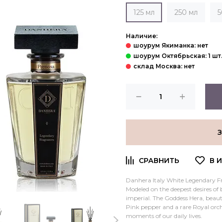
125 мл
250 мл
5
Наличие:
Danhera Italy White Legendary Fr
Modeled on the deepest desires of
imperial. The Goddess Hera, beaut
Pink pepper and a rare Royal orch
moments of our daily lives.