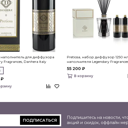
a, наполнитель для диффузора
Pretiosa, набор диффузор 1250 мл
y Fragrances, Danhera Italy
наполнителя Legendary Fragrances
Danhera Italy
55 200 ₽
л
В корзину
 ₽
орзину
Подпишитесь на новости, что
ПОДПИСАТЬСЯ
акций и скидок, оффлайн ме