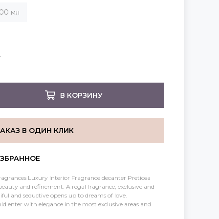
00 мл
В КОРЗИНУ
ЗАКАЗ В ОДИН КЛИК
agrances Luxury Interior Fragrance decanter Pretiosa
 beauty and refinement. A regal fragrance, exclusive and
iful and seductive opens up to dreams of love.
id enter with elegance in the most exclusive areas and