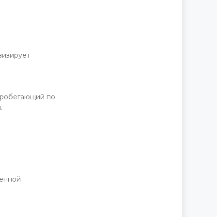
визирует
 пробегающий по
.
венной