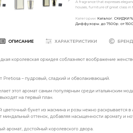
A fragrance that expresses elegan
houses, furniture of great class in 
Категории:
Каталог
,
СКИДКИ %
Диффузоры
,
до 7500р
,
от 150
ОПИСАНИЕ
ХАРАКТЕРИСТИКИ
БРЕН
едкая королевская орхидея соблазняют воображение женст
 Pretiosa – пудровый, сладкий и обволакивающий.
елает этот аромат самым популярным среди итальянским модн
 выходят на первый план.
 цветочный букет из жасмина и розы нежно раскрывается в 
т миндальный оттенок, добавляя насыщенности аромату и но
ый аромат, достойный королевского двора.