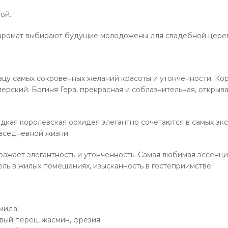
ой.
 аромат выбирают будущие молодожены для свадебной цере
цу самых сокровенных желаний красоты и утонченности. Кор
ерский. Богиня Гера, прекрасная и соблазнительная, открыв
дкая королевская орхидея элегантно сочетаются в самых эк
вседневной жизни.
ражает элегантность и утонченность. Самая любимая эссенц
ль в жилых помещениях, изысканность в гостеприимстве.
мида:
вый перец, жасмин, фрезия