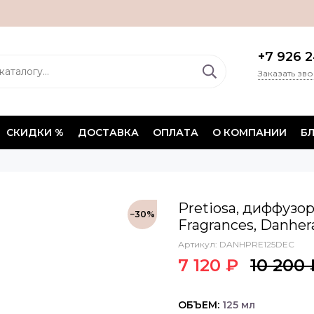
+7 926 2
Заказать зв
СКИДКИ %
ДОСТАВКА
ОПЛАТА
О КОМПАНИИ
Б
Pretiosa, диффузо
−30%
Fragrances, Danhera
Артикул:
DANHPRE125DEC
7 120 ₽
10 200 
ОБЪЕМ:
125 мл