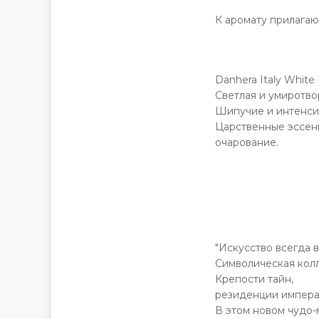
К аромату прилагаю
Danhera Italy Whit
Светлая и умиротв
Шипучие и интенсив
Царственные эссен
очарование.
"Искусство всегда в
Символическая колл
Крепости тайн,
резиденции импера
В этом новом чудо-