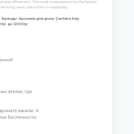
ce and refinement. The most loved essence by the fashion
the living areas, distinction in hospitality.
,
Бренды
,
Ароматы для дома
,
Danhera Italy
,
00р
,
до 12000р
Д
венной
ых ателье, где
аромате ванили. А
тки беспечности.