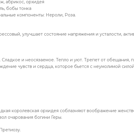
ж, абрикос, орхидея
ль, бобы тонка
альные компоненты: Нероли, Роза.
ессовый, улучшает состояние напряжения и усталости, акти
. Сладкое и неосязаемое. Тепло и уют. Трепет от обещания,
ждение чувств и сердца, которое бьется с неумолимой силой
едкая королевская орхидея соблазняют воображение женст
вол очарования богини Геры.
Претиозу.