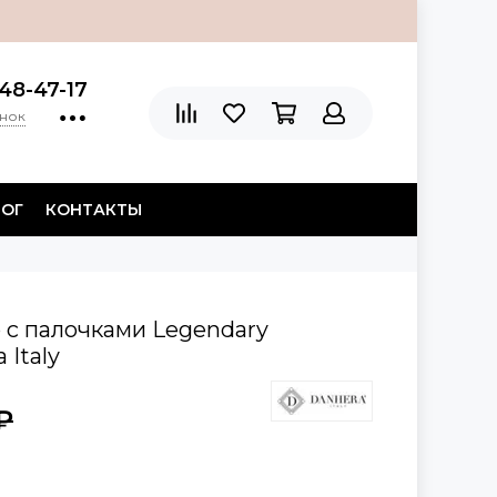
48-47-17
онок
ЛОГ
КОНТАКТЫ
р с палочками Legendary
 Italy
₽