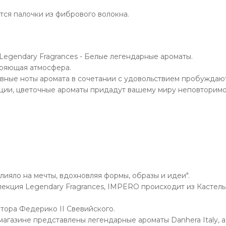
тся палочки из фибрового волокна.
e Legendary Fragrances - Белые легендарные ароматы.
оряющая атмосфера.
ные ноты аромата в сочетании с удовольствием пробуждают
ции, цветочные ароматы придадут вашему миру неповторим
лияло на мечты, вдохновляя формы, образы и идеи".
екция Legendary Fragrances, IMPERO происходит из Кастель
тора Федерико II Свевийского.
магазине представлены легендарные ароматы Danhera Italy, а