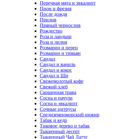
Перечная мята и эвкалипт
Пион и фрезия
После дождя
Прилив
Пряный чернослив
Рождество
Роза и ландыш
Роза и лилия
Розмарин и перец
Розмарин и тимьян
Сандал
Сандал и ваниль
Сандал и кокос
Сандал и Ши
Свежемолотый кофе
Свежий хлеб
Скошенная трава
Сосна и пачули
Сосна и эвкалипт
Сочные цитрусы
Средиземноморский инжир
Табак и кедр
Тиковое дерево и табак
Тыквенный десерт
Тыквенный Чай Латте