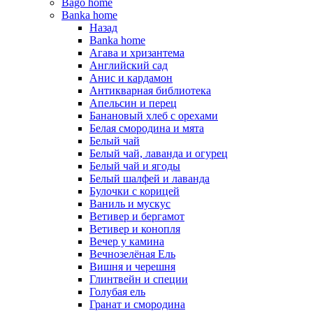
Bago home
Banka home
Назад
Banka home
Агава и хризантема
Английский сад
Анис и кардамон
Антикварная библиотека
Апельсин и перец
Банановый хлеб с орехами
Белая смородина и мята
Белый чай
Белый чай, лаванда и огурец
Белый чай и ягоды
Белый шалфей и лаванда
Булочки с корицей
Ваниль и мускус
Ветивер и бергамот
Ветивер и конопля
Вечер у камина
Вечнозелёная Ель
Вишня и черешня
Глинтвейн и специи
Голубая ель
Гранат и смородина