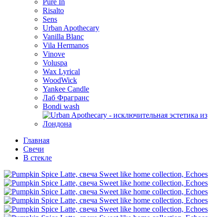
Pure In
Risalto
Sens
Urban Apothecary
Vanilla Blanc
Vila Hermanos
Vinove
Voluspa
Wax Lyrical
WoodWick
Yankee Candle
Лаб Фрагранс
Bondi wash
Главная
Свечи
В стекле