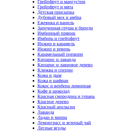
Грейпфрут и мангустин
Грейпфрут и мята
Детская присыпка
Дубовый мох и амбра
Ежевика и ваниль
Запеченная груша и бренди
Имбирный пряник
Имбирь и грейпфрут
Инжир и карамель
Инжир и ревень
Карамельный попкорн
Кипарис и лаванда
Кипарис и лавровое дерево
Клюква и специи
Кожа и дым
Кожа и шафран
Кокос и вербена лимонная
Кофе и шоколад
Красная смородина и герань
Красное дерево
Красный апельсин
Лаванда
Ладан и мирра
Лемонграсс и зеленый чай
Лесные ягоды