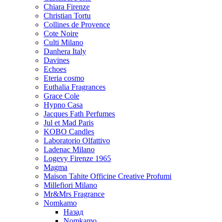
Chiara Firenze
Christian Tortu
Collines de Provence
Cote Noire
Culti Milano
Danhera Italy
Davines
Echoes
Eteria cosmo
Euthalia Fragrances
Grace Cole
Hypno Casa
Jacques Fath Perfumes
Jul et Mad Paris
KOBO Candles
Laboratorio Olfattivo
Ladenac Milano
Logevy Firenze 1965
Magma
Maison Tahite Officine Creative Profumi
Millefiori Milano
Mr&Mrs Fragrance
Nomkamo
Назад
Nomkamo