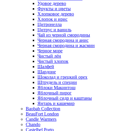
Удовое дерево
Фрукты и цветы
Хлопковое дерево
Хлопок и ирис
Цитронелла
Цитрус и ваниль
Чай из черной смородины
Черная смородина и анис
Черная смородина и жасмин
Черное море
Чистый лён
Чистый хлопок
Шалфей
Шардоне
Шоколад и грецкий орех
Штрудель и специи
Яблоки Макинтош
Яблочный пирог
Яблочный сидр и каштаны
Янтарь и кашемир
Baobab Collection
BeauFort London
Candle Warmers
Chando
Castelbel Porto