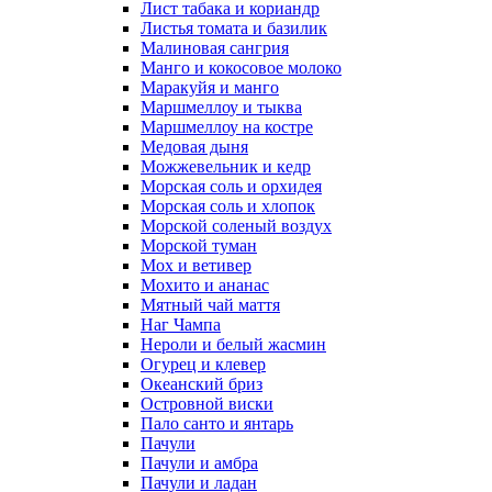
Лист табака и кориандр
Листья томата и базилик
Малиновая сангрия
Манго и кокосовое молоко
Маракуйя и манго
Маршмеллоу и тыква
Маршмеллоу на костре
Медовая дыня
Можжевельник и кедр
Морская соль и орхидея
Морская соль и хлопок
Морской соленый воздух
Морской туман
Мох и ветивер
Мохито и ананас
Мятный чай маття
Наг Чампа
Нероли и белый жасмин
Огурец и клевер
Океанский бриз
Островной виски
Пало санто и янтарь
Пачули
Пачули и амбра
Пачули и ладан