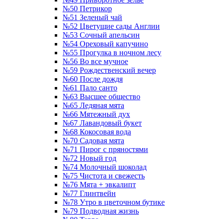
№50 Петрикор
№51 Зеленый чай
№52 Цветущие сады Англии
№53 Сочный апельсин
№54 Ореховый капучино
№55 Прогулка в ночном лесу
№56 Во все мучное
№59 Рождественский вечер
№60 После дождя
№61 Пало санто
№63 Высшее общество
№65 Ледяная мята
№66 Мятежный дух
№67 Лавандовый букет
№68 Кокосовая вода
№70 Садовая мята
№71 Пирог с пряностями
№72 Новый год
№74 Молочный шоколад
№75 Чистота и свежесть
№76 Мята + эвкалипт
№77 Глинтвейн
№78 Утро в цветочном бутике
№79 Подводная жизнь