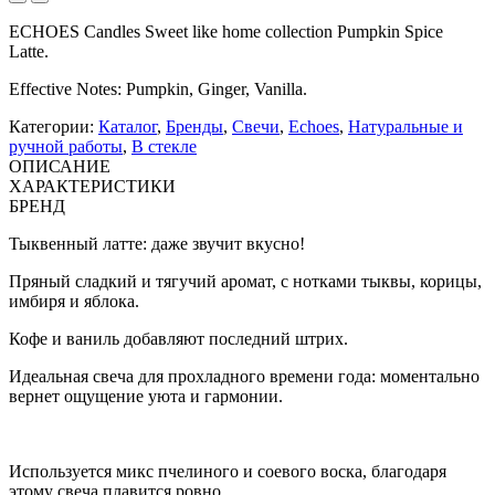
ECHOES Candles Sweet like home collection Pumpkin Spice
Latte.
Effective Notes: Pumpkin, Ginger, Vanilla.
Категории:
Каталог
,
Бренды
,
Свечи
,
Echoes
,
Натуральные и
ручной работы
,
В стекле
ОПИСАНИЕ
ХАРАКТЕРИСТИКИ
БРЕНД
Тыквенный латте: даже звучит вкусно!
Пряный сладкий и тягучий аромат, с нотками тыквы, корицы,
имбиря и яблока.
Кофе и ваниль добавляют последний штрих.
Идеальная свеча для прохладного времени года: моментально
вернет ощущение уюта и гармонии.
Используется микс пчелиного и соевого воска, благодаря
этому свеча плавится ровно.