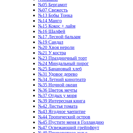
№05 Бергамот
№07 Свежесть
№13 Бобы Тонка
№14 Манго
№15 Кокос + лайм
№16 Шалфей
№17 Лесной бальзам
№19 Сандал
№20 Хвоя нероли
№21 У костра
№23 Праздничный торт
№24 Миндальный пирог
№25 Банановый хлеб
№31 Удовое дерево
№34 Летний кинотеатр
№35 Ночной океан
№36 Цветок мечты
№37 Отдых у моря
№39 Интересная книга
№42 Листья томата
№43 Ягодное чаепитие
№44 Тропический остров
№45 Пустите меня в Голландию
№47 Освежающий грейпфрут
№49 Приворотное зелье