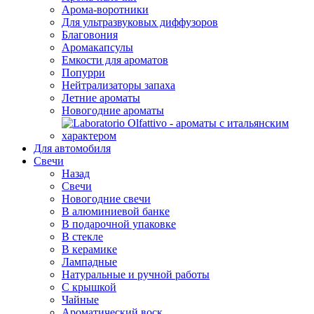
Арома-воротники
Для ультразвуковых диффузоров
Благовония
Аромакапсулы
Емкости для ароматов
Попурри
Нейтрализаторы запаха
Летние ароматы
Новогодние ароматы
Для автомобиля
Свечи
Назад
Свечи
Новогодние свечи
В алюминиевой банке
В подарочной упаковке
В стекле
В керамике
Лампадные
Натуральные и ручной работы
С крышкой
Чайные
Ароматический воск