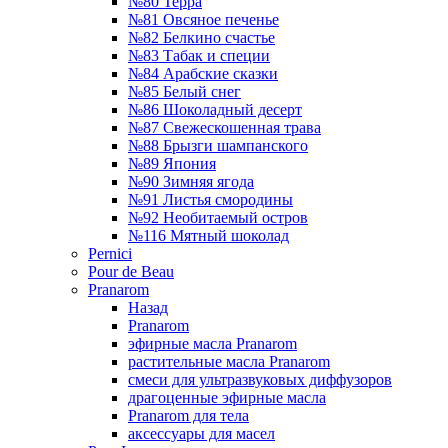
№80 Терра
№81 Овсяное печенье
№82 Белкино счастье
№83 Табак и специи
№84 Арабские сказки
№85 Белый снег
№86 Шоколадный десерт
№87 Свежескошенная трава
№88 Брызги шампанского
№89 Япония
№90 Зимняя ягода
№91 Листья смородины
№92 Необитаемый остров
№116 Мятный шоколад
Pernici
Pour de Beau
Pranarom
Назад
Pranarom
эфирные масла Pranarom
растительные масла Pranarom
смеси для ультразвуковых диффузоров
драгоценные эфирные масла
Pranarom для тела
аксессуары для масел