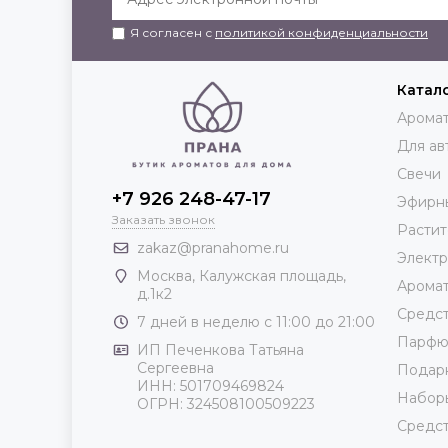
Я согласен с
политикой конфиденциальности
Катал
Аромат
Для ав
Свечи
+7 926 248-47-17
Эфирн
Заказать звонок
Растит
zakaz@pranahome.ru
Элект
Москва
, Калужская площадь,
Арома
д.1к2
Средст
7 дней в неделю с 11:00 до 21:00
Парф
ИП Печенкова Татьяна
Сергеевна
Подар
ИНН: 501709469824
Набор
ОГРН: 324508100509223
Средст