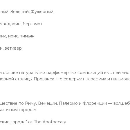
овый, Зеленый, Фужерный.
 мандарин, бергамот
ик, ирис, тимьян
и, ветивер
а основе натуральных парфюмерных композиций высшей чисто
ерной столицы Прованса. Не содержит парафина и пальмово
шествие по Риму, Венеции, Палермо и Флоренции — волшеб
азочным городам.
ские города" от The Apothecary