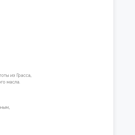
ты из Грасса,
го масла.
ным,