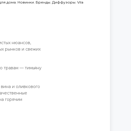
для дома
,
Новинки
,
Бренды
,
Диффузоры
,
Vila
Д
истых нюансов,
ых рынков и свежих
о травам — тимьяну
 вина и оливкового
качественные
на горячим