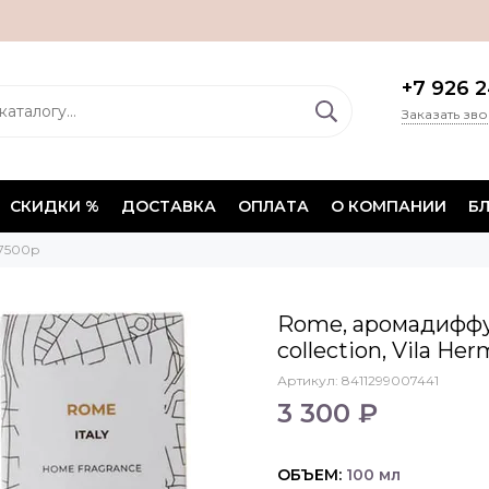
+7 926 2
Заказать зв
СКИДКИ %
ДОСТАВКА
ОПЛАТА
О КОМПАНИИ
Б
 7500р
Rome, аромадиффузо
collection, Vila He
Артикул:
8411299007441
3 300 ₽
ОБЪЕМ:
100 мл