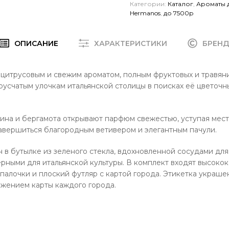
Категории:
Каталог
,
Ароматы 
Hermanos
,
до 7500р
ОПИСАНИЕ
ХАРАКТЕРИСТИКИ
БРЕН
цитрусовым и свежим ароматом, полным фруктовых и травян
русчатым улочкам итальянской столицы в поисках её цветочн
ина и бергамота открывают парфюм свежестью, уступая мест
завершиться благородным ветивером и элегантным пачули.
 в бутылке из зеленого стекла, вдохновленной сосудами для
терными для итальянской культуры. В комплект входят высоко
палочки и плоский футляр с картой города. Этикетка украше
жением карты каждого города.