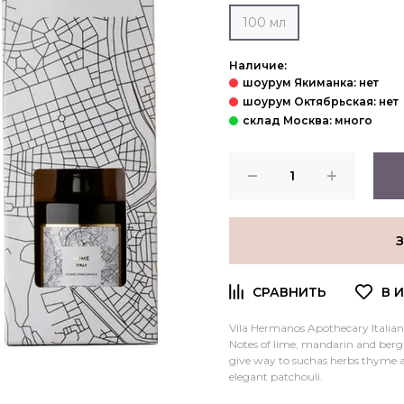
100 мл
Наличие:
Vila Hermanos Apothecary Italian 
Notes of lime, mandarin and berg
give way to suchas herbs thyme an
elegant patchouli.