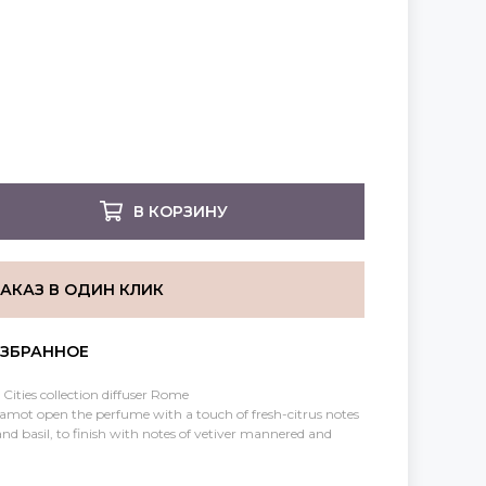
В КОРЗИНУ
ЗАКАЗ В ОДИН КЛИК
Cities collection diffuser Rome
amot open the perfume with a touch of fresh-citrus notes
d basil, to finish with notes of vetiver mannered and