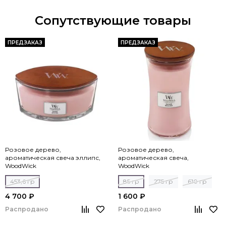
Сопутствующие товары
ПРЕДЗАКАЗ
ПРЕДЗАКАЗ
Розовое дерево,
Розовое дерево,
ароматическая свеча эллипс,
ароматическая свеча,
WoodWick
WoodWick
453,6 гр
85 гр
275 гр
610 гр
4 700 ₽
1 600 ₽
Распродано
Распродано