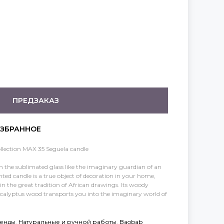
ПРЕДЗАКАЗ
ollection MAX 35 Seguela candle
n the sublimated glass like the imaginary guardian of an
ted candle is a true object of decoration in your home,
 in the great tradition of African drawings. Its woody
ucalyptus wood transports you into the imaginary world of
енды
,
Натуральные и ручной работы
,
Baobab