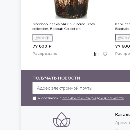
Morondo, свеча MAX 35 Sacred Trees
Kani, св
collection, Baobab Collection
Baobab C
6500 гр
6500 
77 600 ₽
77 600
Распродано
Распр
ПОЛУЧАТЬ НОВОСТИ
Я согласен с
политикой конфиденциальности
Катал
Аромат