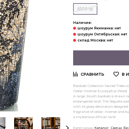
6500 гр
Наличие:
Baobab Collection Sacred Trees c
Cedar-Incense-Eucalyptus Wood
A large, bluish baobab is drawn o
endangered land. The Séguéla scen
with its glass decoration designed
fragrance of cedar, incense and e
a mysterious African land.
Категории:
Каталог
,
Свечи
,
Бр