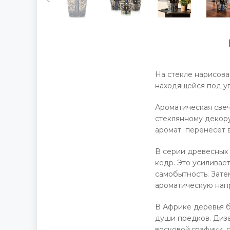
На стекле нарисова
находящейся под уг
Ароматическая свеч
стеклянному декору
аромат перенесет в
В серии древесных 
кедр. Это усиливае
самобытность. Зате
ароматическую нап
В Африке деревья б
души предков. Диз
восковой графики, 