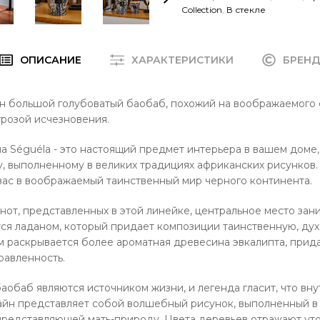
Collection
,
В стекле
ОПИСАНИЕ
ХАРАКТЕРИСТИКИ
БРЕН
н большой голубоватый баобаб, похожий на воображаемого 
розой исчезновения.
а Séguéla - это настоящий предмет интерьера в вашем доме,
, выполненному в великих традициях африканских рисунков.
ас в воображаемый таинственный мир черного континента.
нот, представленных в этой линейке, центральное место зан
тся ладаном, который придает композиции таинственную, ду
м раскрывается более ароматная древесина эвкалипта, прид
равленность.
аобаб являются источником жизни, и легенда гласит, что вну
айн представляет собой волшебный рисунок, выполненный в
представляющей мать-природу. Цвета деревьев отражают ут