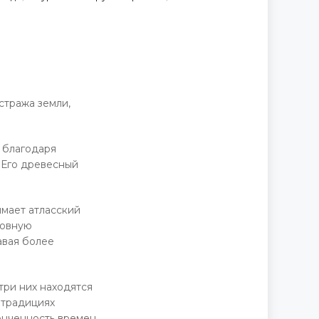
Д
стража земли,
 благодаря
 Его древесный
имает атласский
ховную
авая более
три них находятся
 традициях
онченность времен