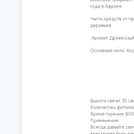
года в Африке.
Часть средств от п
деревьев.
Аромат: Древесный
Основные ноты: Кед
Высота свечи: 35 са
Количество фитилей
Время горения: 800
Применение:
Всегда давайте све
этап может быть дл