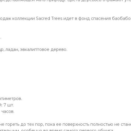
родаж коллекции Sacred Trees идет в фонд спасения баобабо
.
р, ладан, эвкалиптовое дерево.
нтиметров.
: 7 шт.
 часов.
че гореть до тех пор, пока ее поверхность полностью не стан
ительным, особенно во время самого первого обжига.