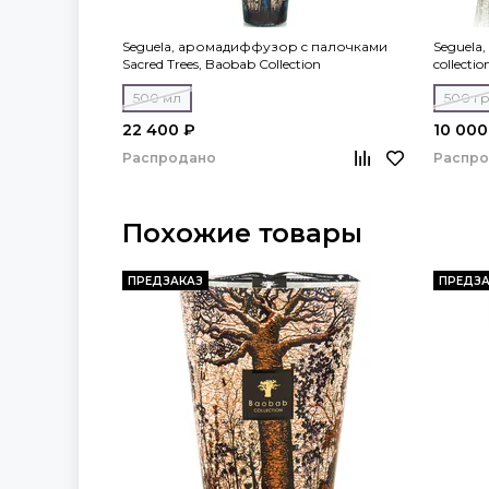
Seguela, аромадиффузор c палочками
Seguela,
Sacred Trees, Baobab Collection
collecti
500 мл
500 г
22 400 ₽
10 000
Распродано
Распр
Похожие товары
ПРЕДЗАКАЗ
ПРЕДЗА