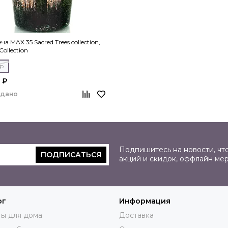
еча MAX 35 Sacred Trees collection,
ollection
гр
 ₽
одано
Подпишитесь на новости, что
ПОДПИСАТЬСЯ
акций и скидок, оффлайн ме
ог
Информация
ы для дома
Доставка