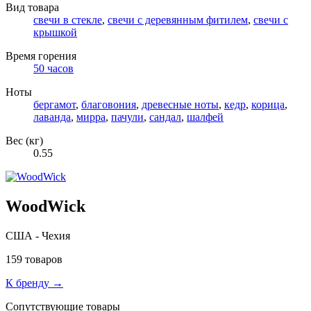
Вид товара
свечи в стекле
,
свечи с деревянным фитилем
,
свечи с
крышкой
Время горения
50 часов
Ноты
бергамот
,
благовония
,
древесные ноты
,
кедр
,
корица
,
лаванда
,
мирра
,
пачули
,
сандал
,
шалфей
Вес (кг)
0.55
WoodWick
США - Чехия
159 товаров
К бренду →
Сопутствующие товары