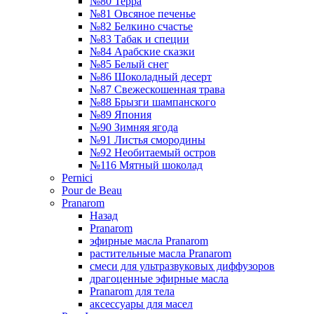
№80 Терра
№81 Овсяное печенье
№82 Белкино счастье
№83 Табак и специи
№84 Арабские сказки
№85 Белый снег
№86 Шоколадный десерт
№87 Свежескошенная трава
№88 Брызги шампанского
№89 Япония
№90 Зимняя ягода
№91 Листья смородины
№92 Необитаемый остров
№116 Мятный шоколад
Pernici
Pour de Beau
Pranarom
Назад
Pranarom
эфирные масла Pranarom
растительные масла Pranarom
смеси для ультразвуковых диффузоров
драгоценные эфирные масла
Pranarom для тела
аксессуары для масел