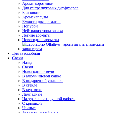
Арома-воротники
Для ультразвуковых диффузоров
Благовония
Аромакапсулы
Емкости для ароматов
Попурри
Нейтрализаторы запаха
Летние ароматы
Новогодние ароматы
Для автомобиля
Свечи
Назад
Свечи
Новогодние свечи
В алюминиевой банке
В подарочной упаковке
В стекле
В керамике
Лампадные
Натуральные и ручной работы
С крышкой
Чайные
Ароматический воск