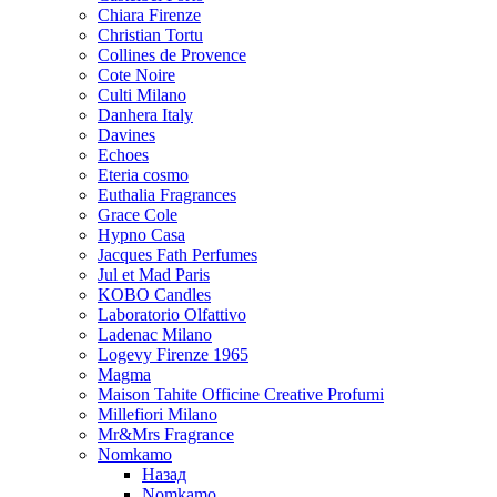
Chiara Firenze
Christian Tortu
Collines de Provence
Cote Noire
Culti Milano
Danhera Italy
Davines
Echoes
Eteria cosmo
Euthalia Fragrances
Grace Cole
Hypno Casa
Jacques Fath Perfumes
Jul et Mad Paris
KOBO Candles
Laboratorio Olfattivo
Ladenac Milano
Logevy Firenze 1965
Magma
Maison Tahite Officine Creative Profumi
Millefiori Milano
Mr&Mrs Fragrance
Nomkamo
Назад
Nomkamo