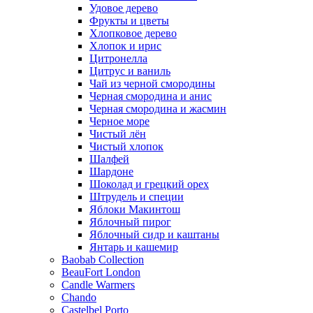
Удовое дерево
Фрукты и цветы
Хлопковое дерево
Хлопок и ирис
Цитронелла
Цитрус и ваниль
Чай из черной смородины
Черная смородина и анис
Черная смородина и жасмин
Черное море
Чистый лён
Чистый хлопок
Шалфей
Шардоне
Шоколад и грецкий орех
Штрудель и специи
Яблоки Макинтош
Яблочный пирог
Яблочный сидр и каштаны
Янтарь и кашемир
Baobab Collection
BeauFort London
Candle Warmers
Chando
Castelbel Porto