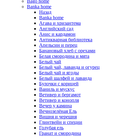
Bago home
Banka home
Назад
Banka home
Агава и хризантема
Английский сад
Анис и кардамон
Антикварная библиотека
Апельсин и перец
Банановый хлеб с орехами
Белая смородина и мята
Белый чай
Белый чай, лаванда и огурец
Белый чай и ягоды
Белый шалфей и лаванда
Булочки с корицей
Ваниль и мускус
Ветивер и бергамот
Ветивер и конопля
Вечер у камина
Вечнозелёная Ель
Вишня и черешня
Глинтвейн и специи
Голубая ель
Гранат и смородина