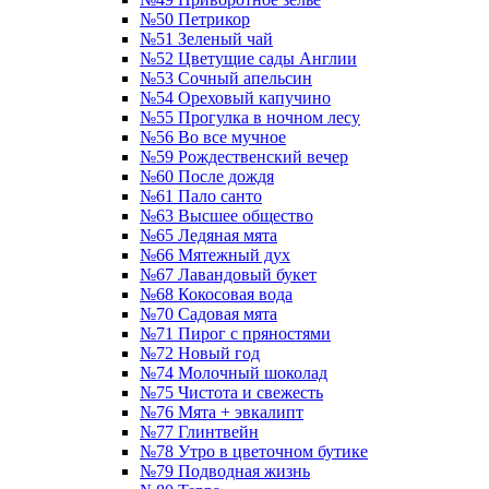
№50 Петрикор
№51 Зеленый чай
№52 Цветущие сады Англии
№53 Сочный апельсин
№54 Ореховый капучино
№55 Прогулка в ночном лесу
№56 Во все мучное
№59 Рождественский вечер
№60 После дождя
№61 Пало санто
№63 Высшее общество
№65 Ледяная мята
№66 Мятежный дух
№67 Лавандовый букет
№68 Кокосовая вода
№70 Садовая мята
№71 Пирог с пряностями
№72 Новый год
№74 Молочный шоколад
№75 Чистота и свежесть
№76 Мята + эвкалипт
№77 Глинтвейн
№78 Утро в цветочном бутике
№79 Подводная жизнь