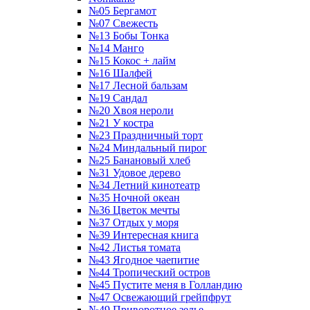
№05 Бергамот
№07 Свежесть
№13 Бобы Тонка
№14 Манго
№15 Кокос + лайм
№16 Шалфей
№17 Лесной бальзам
№19 Сандал
№20 Хвоя нероли
№21 У костра
№23 Праздничный торт
№24 Миндальный пирог
№25 Банановый хлеб
№31 Удовое дерево
№34 Летний кинотеатр
№35 Ночной океан
№36 Цветок мечты
№37 Отдых у моря
№39 Интересная книга
№42 Листья томата
№43 Ягодное чаепитие
№44 Тропический остров
№45 Пустите меня в Голландию
№47 Освежающий грейпфрут
№49 Приворотное зелье