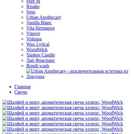
Pure In
Risalto
Sens
Urban Apothecary
Vanilla Blanc
Vila Hermanos
Vinove
Voluspa
Wax Lyrical
WoodWick
Yankee Candle
Лаб Фрагранс
Bondi wash
Главная
Свечи