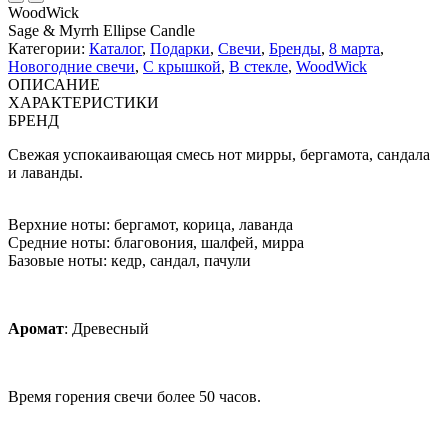
WoodWick
Sage & Myrrh Ellipse Candle
Категории:
Каталог
,
Подарки
,
Свечи
,
Бренды
,
8 марта
,
Новогодние свечи
,
С крышкой
,
В стекле
,
WoodWick
ОПИСАНИЕ
ХАРАКТЕРИСТИКИ
БРЕНД
Свежая успокаивающая смесь нот мирры, бергамота, сандала
и лаванды.
Верхние ноты: бергамот, корица, лаванда
Средние ноты: благовония, шалфей, мирра
Базовые ноты: кедр, сандал, пачули
Аромат
: Древесный
Время горения свечи более 50 часов.