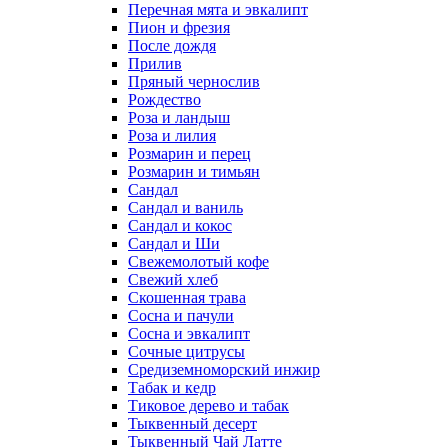
Перечная мята и эвкалипт
Пион и фрезия
После дождя
Прилив
Пряный чернослив
Рождество
Роза и ландыш
Роза и лилия
Розмарин и перец
Розмарин и тимьян
Сандал
Сандал и ваниль
Сандал и кокос
Сандал и Ши
Свежемолотый кофе
Свежий хлеб
Скошенная трава
Сосна и пачули
Сосна и эвкалипт
Сочные цитрусы
Средиземноморский инжир
Табак и кедр
Тиковое дерево и табак
Тыквенный десерт
Тыквенный Чай Латте