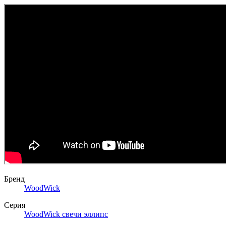
Бренд
WoodWick
Серия
WoodWick свечи эллипс