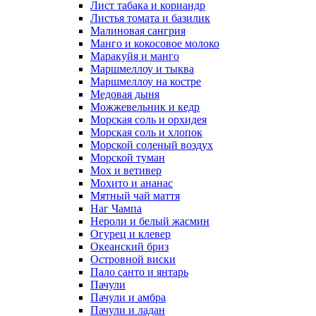
Лист табака и кориандр
Листья томата и базилик
Малиновая сангрия
Манго и кокосовое молоко
Маракуйя и манго
Маршмеллоу и тыква
Маршмеллоу на костре
Медовая дыня
Можжевельник и кедр
Морская соль и орхидея
Морская соль и хлопок
Морской соленый воздух
Морской туман
Мох и ветивер
Мохито и ананас
Мятный чай маття
Наг Чампа
Нероли и белый жасмин
Огурец и клевер
Океанский бриз
Островной виски
Пало санто и янтарь
Пачули
Пачули и амбра
Пачули и ладан