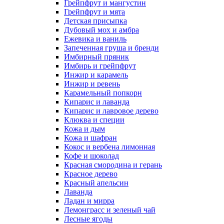
Грейпфрут и мангустин
Грейпфрут и мята
Детская присыпка
Дубовый мох и амбра
Ежевика и ваниль
Запеченная груша и бренди
Имбирный пряник
Имбирь и грейпфрут
Инжир и карамель
Инжир и ревень
Карамельный попкорн
Кипарис и лаванда
Кипарис и лавровое дерево
Клюква и специи
Кожа и дым
Кожа и шафран
Кокос и вербена лимонная
Кофе и шоколад
Красная смородина и герань
Красное дерево
Красный апельсин
Лаванда
Ладан и мирра
Лемонграсс и зеленый чай
Лесные ягоды