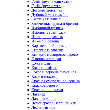
Грейпфрут и мангустин
Грейпфрут и мята
Детская присыпка
Дубовый мох и амбра
Ежевика и ваниль
Запеченная груша и бренди
Имбирный пряник
Имбирь и грейпфрут
Инжир и карамель
Инжир и ревень
Карамельный попкорн
Кипарис и лаванда
Кипарис и лавровое дерево
Клюква и специи
Кожа и дым
Кожа и шафран
Кокос и вербена лимонная
Кофе и шоколад
Красная смородина и герань
Красное дерево
Красный апельсин
Лаванда
Ладан и мирра
Лемонграсс и зеленый чай
Лесные ягоды