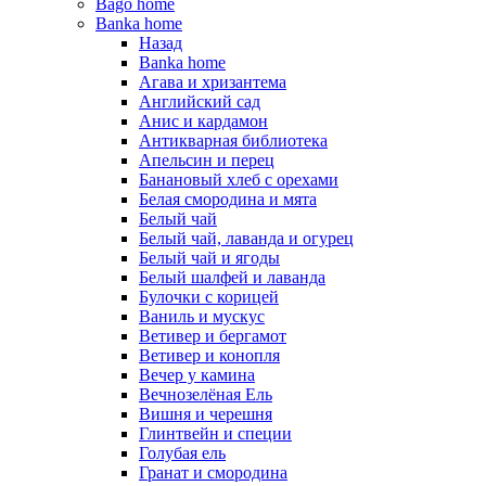
Bago home
Banka home
Назад
Banka home
Агава и хризантема
Английский сад
Анис и кардамон
Антикварная библиотека
Апельсин и перец
Банановый хлеб с орехами
Белая смородина и мята
Белый чай
Белый чай, лаванда и огурец
Белый чай и ягоды
Белый шалфей и лаванда
Булочки с корицей
Ваниль и мускус
Ветивер и бергамот
Ветивер и конопля
Вечер у камина
Вечнозелёная Ель
Вишня и черешня
Глинтвейн и специи
Голубая ель
Гранат и смородина