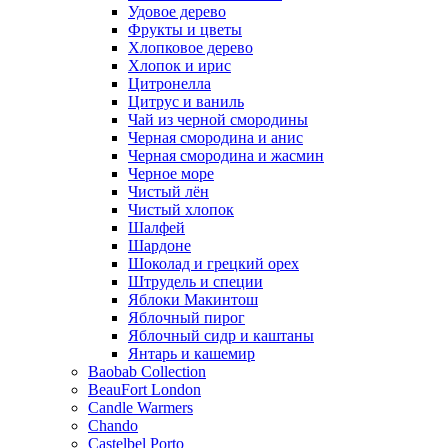
Удовое дерево
Фрукты и цветы
Хлопковое дерево
Хлопок и ирис
Цитронелла
Цитрус и ваниль
Чай из черной смородины
Черная смородина и анис
Черная смородина и жасмин
Черное море
Чистый лён
Чистый хлопок
Шалфей
Шардоне
Шоколад и грецкий орех
Штрудель и специи
Яблоки Макинтош
Яблочный пирог
Яблочный сидр и каштаны
Янтарь и кашемир
Baobab Collection
BeauFort London
Candle Warmers
Chando
Castelbel Porto