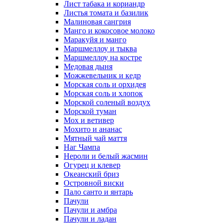
Лист табака и кориандр
Листья томата и базилик
Малиновая сангрия
Манго и кокосовое молоко
Маракуйя и манго
Маршмеллоу и тыква
Маршмеллоу на костре
Медовая дыня
Можжевельник и кедр
Морская соль и орхидея
Морская соль и хлопок
Морской соленый воздух
Морской туман
Мох и ветивер
Мохито и ананас
Мятный чай маття
Наг Чампа
Нероли и белый жасмин
Огурец и клевер
Океанский бриз
Островной виски
Пало санто и янтарь
Пачули
Пачули и амбра
Пачули и ладан