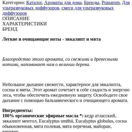
Категории:
Каталог
,
Ароматы для дома
,
Бренды
,
Pranarom
,
Для
ультразвуковых диффузоров
,
смеси для ультразвуковых
диффузоров
ОПИСАНИЕ
ХАРАКТЕРИСТИКИ
БРЕНД
Легкие и очищающие ноты - эвкалипт и мята
Благородство этого аромата, со свежими и древесными
нотами, напоминает нам о величии дерева.
Небольшое дыхание свежести, характерное для эвкалипта,
сосны и мяты. Этот аромат сочетает в себе сладость и энергию
леса, чтобы обеспечить ежедневную защиту. Освободите свое
дыхание с помощью бальзамического и очищающего аромата.
Ингредиенты:
100% органические эфирные масла *:
кедр атласский,
эвкалипт ментол, Eucalyptus smithii, Eucalyptus globulus, сосна
обыкновенная, мята полевая, мята перечная, майоран,
ветивер.