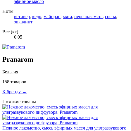
эфирное масло
Ноты
ветивер
,
кедр
,
майоран
,
мята
,
перечная мята
,
сосна
,
эвкалипт
Вес (кг)
0.05
Pranarom
Бельгия
158 товаров
К бренду →
Похожие товары
Нежное лакомство, смесь эфирных масел для ультразвукового