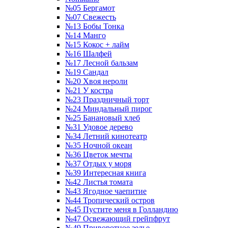
№05 Бергамот
№07 Свежесть
№13 Бобы Тонка
№14 Манго
№15 Кокос + лайм
№16 Шалфей
№17 Лесной бальзам
№19 Сандал
№20 Хвоя нероли
№21 У костра
№23 Праздничный торт
№24 Миндальный пирог
№25 Банановый хлеб
№31 Удовое дерево
№34 Летний кинотеатр
№35 Ночной океан
№36 Цветок мечты
№37 Отдых у моря
№39 Интересная книга
№42 Листья томата
№43 Ягодное чаепитие
№44 Тропический остров
№45 Пустите меня в Голландию
№47 Освежающий грейпфрут
№49 Приворотное зелье