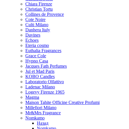
Chiara Firenze
Christian Tortu
Collines de Provence
Cote Noire
Culti Milano
Danhera Italy
Davines
Echoes
Eteria cosmo
Euthalia Fragrances
Grace Cole
Hypno Casa
Jacques Fath Perfumes
Jul et Mad Paris
KOBO Candles
Laboratorio Olfattivo
Ladenac Milano
Logevy Firenze 1965
Magma
Maison Tahite Officine Creative Profumi
Millefiori Milano
Mr&Mrs Fragrance
Nomkamo
Назад
Nomkamo