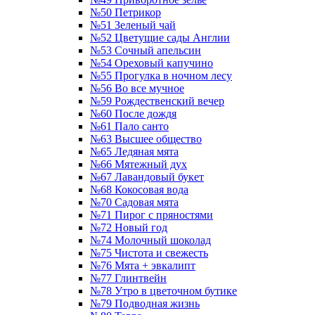
№50 Петрикор
№51 Зеленый чай
№52 Цветущие сады Англии
№53 Сочный апельсин
№54 Ореховый капучино
№55 Прогулка в ночном лесу
№56 Во все мучное
№59 Рождественский вечер
№60 После дождя
№61 Пало санто
№63 Высшее общество
№65 Ледяная мята
№66 Мятежный дух
№67 Лавандовый букет
№68 Кокосовая вода
№70 Садовая мята
№71 Пирог с пряностями
№72 Новый год
№74 Молочный шоколад
№75 Чистота и свежесть
№76 Мята + эвкалипт
№77 Глинтвейн
№78 Утро в цветочном бутике
№79 Подводная жизнь