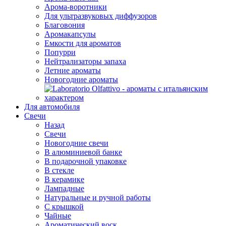
Арома-воротники
Для ультразвуковых диффузоров
Благовония
Аромакапсулы
Емкости для ароматов
Попурри
Нейтрализаторы запаха
Летние ароматы
Новогодние ароматы
Для автомобиля
Свечи
Назад
Свечи
Новогодние свечи
В алюминиевой банке
В подарочной упаковке
В стекле
В керамике
Лампадные
Натуральные и ручной работы
С крышкой
Чайные
Ароматический воск