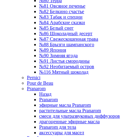
№80 Терра
№81 Овсяное печенье
№82 Белкино счастье
№83 Табак и специи
№84 Арабские сказки
№85 Белый снег
№86 Шоколадный десерт
№87 Свежескошенная трава
№88 Брызги шампанского
№89 Япония
№90 Зимняя ягода
№91 Листья смородины
№92 Необитаемый остров
№116 Мятный шоколад
Pernici
Pour de Beau
Pranarom
Назад
Pranarom
эфирные масла Pranarom
растительные масла Pranarom
смеси для ультразвуковых диффузоров
драгоценные эфирные масла
Pranarom для тела
аксессуары для масел