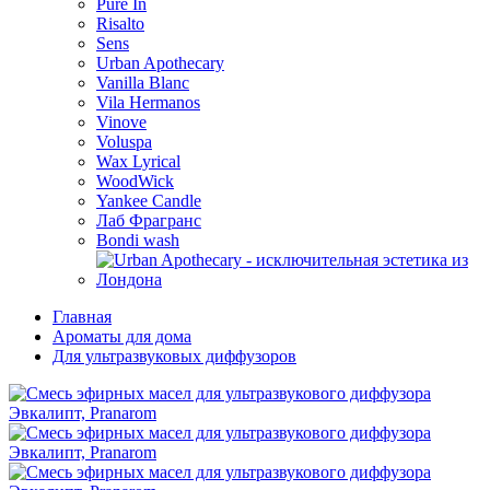
Pure In
Risalto
Sens
Urban Apothecary
Vanilla Blanc
Vila Hermanos
Vinove
Voluspa
Wax Lyrical
WoodWick
Yankee Candle
Лаб Фрагранс
Bondi wash
Главная
Ароматы для дома
Для ультразвуковых диффузоров