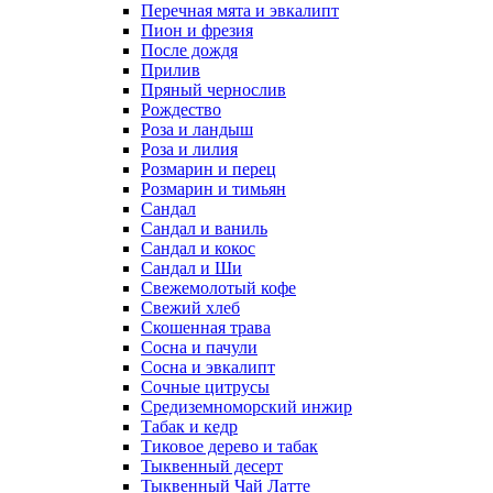
Перечная мята и эвкалипт
Пион и фрезия
После дождя
Прилив
Пряный чернослив
Рождество
Роза и ландыш
Роза и лилия
Розмарин и перец
Розмарин и тимьян
Сандал
Сандал и ваниль
Сандал и кокос
Сандал и Ши
Свежемолотый кофе
Свежий хлеб
Скошенная трава
Сосна и пачули
Сосна и эвкалипт
Сочные цитрусы
Средиземноморский инжир
Табак и кедр
Тиковое дерево и табак
Тыквенный десерт
Тыквенный Чай Латте