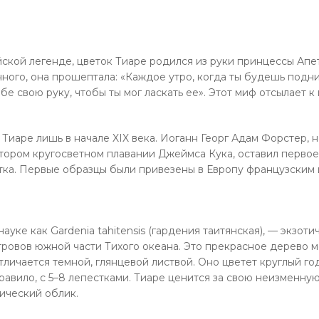
ской легенде, цветок Тиаре родился из руки принцессы Апет
ного, она прошептала: «Каждое утро, когда ты будешь подним
бе свою руку, чтобы ты мог ласкать ее». Этот миф отсылает к
Тиаре лишь в начале XIX века. Иоганн Георг Адам Форстер, н
тором кругосветном плавании Джеймса Кука, оставил первое
тка. Первые образцы были привезены в Европу французским
науке как Gardenia tahitensis (гардения таитянская), — экзот
тровов южной части Тихого океана. Это прекрасное дерево м
тличается темной, глянцевой листвой. Оно цветет круглый го
правило, с 5–8 лепестками. Тиаре ценится за свою неизменную
ический облик.