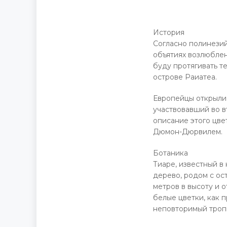
История
Согласно полинезий
объятиях возлюблен
буду протягивать те
острове Раиатеа.
Европейцы открыли 
участвовавший во в
описание этого цве
Дюмон-Дюрвилем.
Ботаника
Тиаре, известный в 
дерево, родом с ос
метров в высоту и о
белые цветки, как 
неповторимый троп