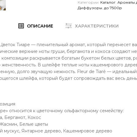
Категории:
Каталог
,
Ароматы 
Диффузоры
,
до 7500р
ОПИСАНИЕ
ХАРАКТЕРИСТИКИ
Цветок Тиаре — пленительный аромат, который перенесет ва
тические верхние ноты груши, бергамота и кокоса создают н
 композиции раскрывается богатым букетом белых цветов, р
 женственность. В шлейфе теплые ноты кашемирового дерева
венную, долго звучащую нежность. Fleur de Tiaré — идеальны
щегося шлейфа, который будет сопровождать вас весь день
озиция
ре» относится к цветочному ольфакторному семейству:
а, Бергамот, Кокос
 Жасмин, Белые цветы
ый мускус, Янтарное дерево, Кашемировое дерево