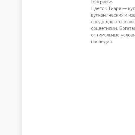
География
Цветок Тиаре — ку
вулканических и из
среду для этого эк
соцветиями. Богата
оптимальные услови
наследия.