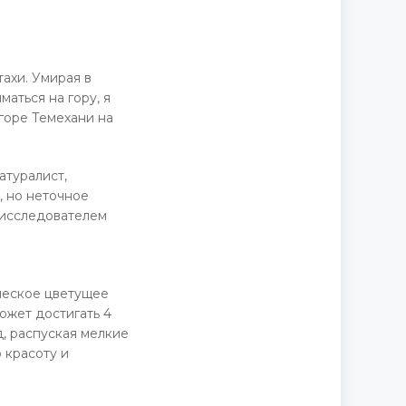
ахи. Умирая в
аться на гору, я
 горе Темехани на
атуралист,
, но неточное
 исследователем
ическое цветущее
ожет достигать 4
д, распуская мелкие
 красоту и