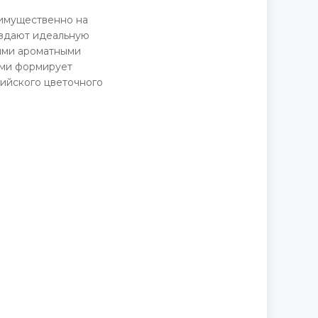
еимущественно на
оздают идеальную
лыми ароматными
ами формирует
зийского цветочного