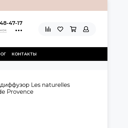
48-47-17
онок
ЛОГ
КОНТАКТЫ
адиффузор Les naturelles
s de Рrovencе