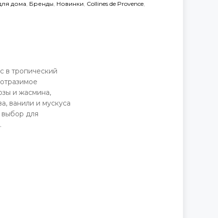
для дома
,
Бренды
,
Новинки
,
Collines de Provence
,
с в тропический
еотразимое
озы и жасмина,
, ванили и мускуса
й выбор для
.