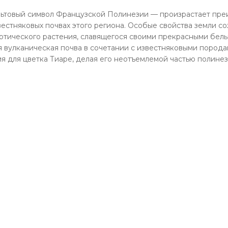
льтовый символ Французской Полинезии — произрастает пр
вестняковых почвах этого региона. Особые свойства земли с
зотического растения, славящегося своими прекрасными бе
я вулканическая почва в сочетании с известняковыми пород
я для цветка Тиаре, делая его неотъемлемой частью полине