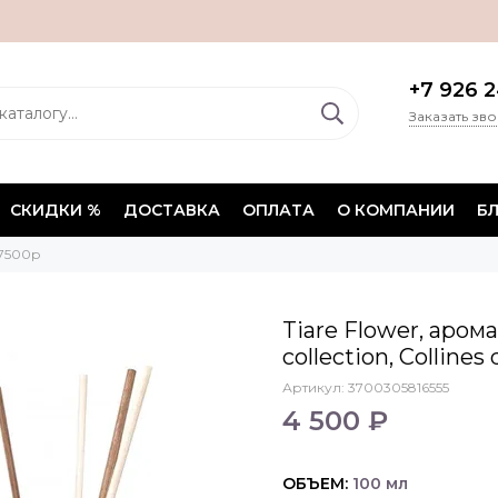
+7 926 2
Заказать зв
СКИДКИ %
ДОСТАВКА
ОПЛАТА
О КОМПАНИИ
Б
 7500р
Tiare Flower, аром
collection, Colline
Артикул:
3700305816555
4 500 ₽
ОБЪЕМ:
100 мл