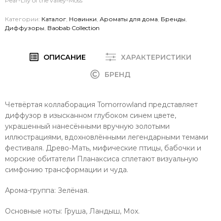
Pear-Lily of the valley-Moss
Категории:
Каталог
,
Новинки
,
Ароматы для дома
,
Бренды
,
Диффузоры
,
Baobab Collection
ОПИСАНИЕ
ХАРАКТЕРИСТИКИ
БРЕНД
Четвёртая коллаборация Tomorrowland представляет
диффузор в изысканном глубоком синем цвете,
украшенный нанесёнными вручную золотыми
иллюстрациями, вдохновлёнными легендарными темами
фестиваля. Древо-Мать, мифические птицы, бабочки и
морские обитатели Планаксиса сплетают визуальную
симфонию трансформации и чуда.
Арома-группа: Зелёная.
Основные ноты: Груша, Ландыш, Мох.