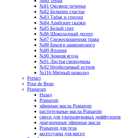
№80 Терра
№81 Овсяное печенье
№82 Белкино счастье
№83 Табак и специи
№84 Арабские сказки
№85 Белый снег
№86 Шоколадный десерт
№87 Свежескошенная трава
№88 Брызги шампанского
№89 Япония
№90 Зимняя ягода
№91 Листья смородины
№92 Необитаемый остров
№116 Мятный шоколад
Pernici
Pour de Beau
Pranarom
Назад
Pranarom
эфирные масла Pranarom
растительные масла Pranarom
смеси для ультразвуковых диффузоров
драгоценные эфирные масла
Pranarom для тела
аксессуары для масел