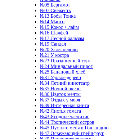
№05 Бергамот
№07 Свежесть
№13 Бобы Тонка
№14 Манго
№15 Кокос + лайм
№16 Шалфей
№17 Лесной бальзам
№19 Сандал
№20 Хвоя нероли
№21 У костра
№23 Праздничный торт
№24 Миндальный пирог
№25 Банановый хлеб
№31 Удовое дерево
№34 Летний кинотеатр
№35 Ночной океан
№36 Цветок мечты
№37 Отдых у моря
№39 Интересная книга
№42 Листья томата
№43 Ягодное чаепитие
№44 Тропический остров
№45 Пустите меня в Голландию
№47 Освежающий грейпфрут
№49 Приворотное зелье