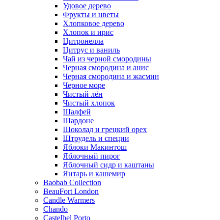
Удовое дерево
Фрукты и цветы
Хлопковое дерево
Хлопок и ирис
Цитронелла
Цитрус и ваниль
Чай из черной смородины
Черная смородина и анис
Черная смородина и жасмин
Черное море
Чистый лён
Чистый хлопок
Шалфей
Шардоне
Шоколад и грецкий орех
Штрудель и специи
Яблоки Макинтош
Яблочный пирог
Яблочный сидр и каштаны
Янтарь и кашемир
Baobab Collection
BeauFort London
Candle Warmers
Chando
Castelbel Porto