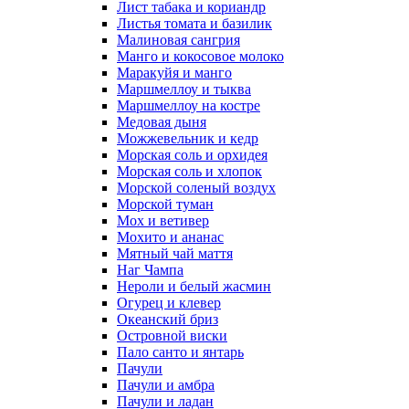
Лист табака и кориандр
Листья томата и базилик
Малиновая сангрия
Манго и кокосовое молоко
Маракуйя и манго
Маршмеллоу и тыква
Маршмеллоу на костре
Медовая дыня
Можжевельник и кедр
Морская соль и орхидея
Морская соль и хлопок
Морской соленый воздух
Морской туман
Мох и ветивер
Мохито и ананас
Мятный чай маття
Наг Чампа
Нероли и белый жасмин
Огурец и клевер
Океанский бриз
Островной виски
Пало санто и янтарь
Пачули
Пачули и амбра
Пачули и ладан