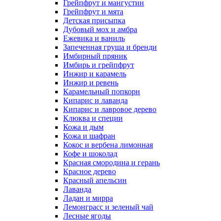
Грейпфрут и мангустин
Грейпфрут и мята
Детская присыпка
Дубовый мох и амбра
Ежевика и ваниль
Запеченная груша и бренди
Имбирный пряник
Имбирь и грейпфрут
Инжир и карамель
Инжир и ревень
Карамельный попкорн
Кипарис и лаванда
Кипарис и лавровое дерево
Клюква и специи
Кожа и дым
Кожа и шафран
Кокос и вербена лимонная
Кофе и шоколад
Красная смородина и герань
Красное дерево
Красный апельсин
Лаванда
Ладан и мирра
Лемонграсс и зеленый чай
Лесные ягоды