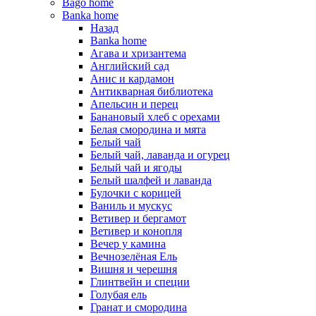
Bago home
Banka home
Назад
Banka home
Агава и хризантема
Английский сад
Анис и кардамон
Антикварная библиотека
Апельсин и перец
Банановый хлеб с орехами
Белая смородина и мята
Белый чай
Белый чай, лаванда и огурец
Белый чай и ягоды
Белый шалфей и лаванда
Булочки с корицей
Ваниль и мускус
Ветивер и бергамот
Ветивер и конопля
Вечер у камина
Вечнозелёная Ель
Вишня и черешня
Глинтвейн и специи
Голубая ель
Гранат и смородина