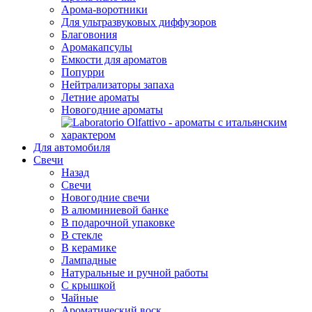
Арома-воротники
Для ультразвуковых диффузоров
Благовония
Аромакапсулы
Емкости для ароматов
Попурри
Нейтрализаторы запаха
Летние ароматы
Новогодние ароматы
Для автомобиля
Свечи
Назад
Свечи
Новогодние свечи
В алюминиевой банке
В подарочной упаковке
В стекле
В керамике
Лампадные
Натуральные и ручной работы
С крышкой
Чайные
Ароматический воск