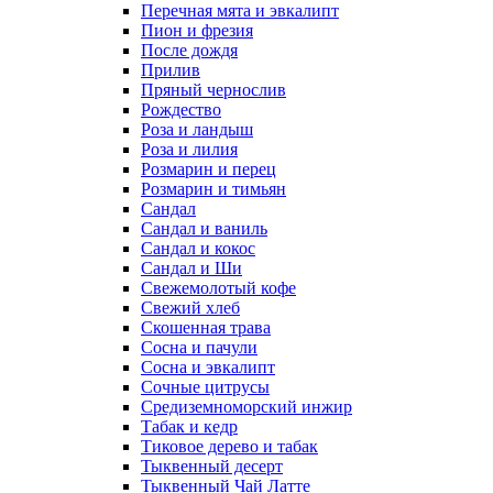
Перечная мята и эвкалипт
Пион и фрезия
После дождя
Прилив
Пряный чернослив
Рождество
Роза и ландыш
Роза и лилия
Розмарин и перец
Розмарин и тимьян
Сандал
Сандал и ваниль
Сандал и кокос
Сандал и Ши
Свежемолотый кофе
Свежий хлеб
Скошенная трава
Сосна и пачули
Сосна и эвкалипт
Сочные цитрусы
Средиземноморский инжир
Табак и кедр
Тиковое дерево и табак
Тыквенный десерт
Тыквенный Чай Латте