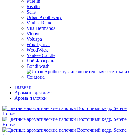
Pure In
Risalto
Sens
Urban Apothecary
Vanilla Blanc
Vila Hermanos
Vinove
Voluspa
Wax Lyrical
WoodWick
Yankee Candle
Лаб Фрагранс
Bondi wash
Главная
Ароматы для дома
Арома-палочки