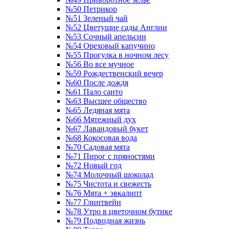
№50 Петрикор
№51 Зеленый чай
№52 Цветущие сады Англии
№53 Сочный апельсин
№54 Ореховый капучино
№55 Прогулка в ночном лесу
№56 Во все мучное
№59 Рождественский вечер
№60 После дождя
№61 Пало санто
№63 Высшее общество
№65 Ледяная мята
№66 Мятежный дух
№67 Лавандовый букет
№68 Кокосовая вода
№70 Садовая мята
№71 Пирог с пряностями
№72 Новый год
№74 Молочный шоколад
№75 Чистота и свежесть
№76 Мята + эвкалипт
№77 Глинтвейн
№78 Утро в цветочном бутике
№79 Подводная жизнь