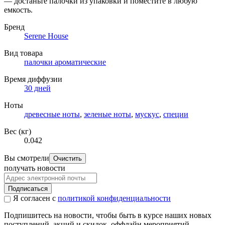
— достаньте палочки из упаковки и поместите в любую
емкость.
Бренд
Serene House
Вид товара
палочки ароматические
Время диффузии
30 дней
Ноты
древесные ноты
,
зеленые ноты
,
мускус
,
специи
Вес (кг)
0.042
Вы смотрели
Очистить
получать новости
Подписаться
Я согласен с
политикой конфиденциальности
Подпишитесь на новости, чтобы быть в курсе наших новых
поступлений, акций и скидок, оффлайн мероприятий.