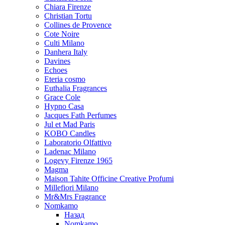
Chiara Firenze
Christian Tortu
Collines de Provence
Cote Noire
Culti Milano
Danhera Italy
Davines
Echoes
Eteria cosmo
Euthalia Fragrances
Grace Cole
Hypno Casa
Jacques Fath Perfumes
Jul et Mad Paris
KOBO Candles
Laboratorio Olfattivo
Ladenac Milano
Logevy Firenze 1965
Magma
Maison Tahite Officine Creative Profumi
Millefiori Milano
Mr&Mrs Fragrance
Nomkamo
Назад
Nomkamo