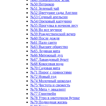
№50 Петрикор
№51 Зеленый чай
№52 Цветущие сады Англии
№53 Сочный апельсин
№54 Ореховый капучино
№55 Прогулка в ночном лесу
№56 Во все мучное
№59 Рождественский вечер
№60 После дождя
№61 Пало санто
№63 Высшее общество
№65 Ледяная мята
№66 Мятежный дух
№67 Лавандовый букет
№68 Кокосовая вода
№70 Садовая мята
№71 Пирог с пряностями
№72 Новый год
№74 Молочный шоколад
№75 Чистота и свежесть
№76 Мята + эвкалипт
№77 Глинтвейн
№78 Утро в цветочном бутике
№79 Подводная жизнь