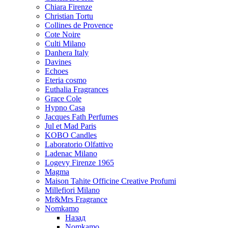
Chiara Firenze
Christian Tortu
Collines de Provence
Cote Noire
Culti Milano
Danhera Italy
Davines
Echoes
Eteria cosmo
Euthalia Fragrances
Grace Cole
Hypno Casa
Jacques Fath Perfumes
Jul et Mad Paris
KOBO Candles
Laboratorio Olfattivo
Ladenac Milano
Logevy Firenze 1965
Magma
Maison Tahite Officine Creative Profumi
Millefiori Milano
Mr&Mrs Fragrance
Nomkamo
Назад
Nomkamo