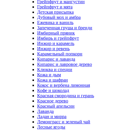
Грейпфрут и мангустин
Грейпфрут и мята
Детская присыпка
Дубовый мох и амбра
Ежевика и ваниль
Запеченная груша и бренди
Имбирный пряник
Имбирь и грейпфрут
Инжир и карамель
Инжир и ревень
Карамельный попкорн
Кипарис и лаванда
Кипарис и лавровое дерево
Клюква и специи
Кожа и дым
Кожа и шафран
Кокос и вербена лимонная
Кофе и шоколад
Красная смородина и герань
Красное дерево
Красный апельсин
Лаванда
Ладан и мирра
Лемонграсс и зеленый чай
Лесные ягоды