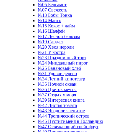
№05 Бергамот
№07 Свежесть
№13 Бобы Тонка
№14 Манго
№15 Кокос + лайм
№16 Шалфей
№17 Лесной бальзам
№19 Сандал
№20 Хвоя нероли
№21 У костра
№23 Праздничный торт
№24 Миндальный пирог
№25 Банановый хлеб
№31 Удовое дерево
№34 Летний кинотеатр
№35 Ночной океан
№36 Цветок мечты
№37 Отдых у моря
№39 Интересная книга
№42 Листья томата
№43 Ягодное чаепитие
№44 Тропический остров
№45 Пустите меня в Голландию
№47 Освежающий грейпфрут
№49 Приворотное зелье