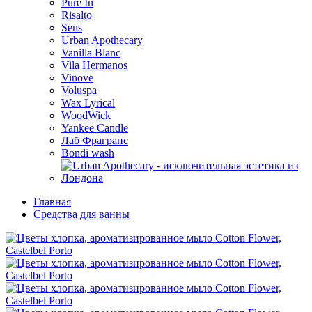
Pure In
Risalto
Sens
Urban Apothecary
Vanilla Blanc
Vila Hermanos
Vinove
Voluspa
Wax Lyrical
WoodWick
Yankee Candle
Лаб Фрагранс
Bondi wash
Главная
Средства для ванны