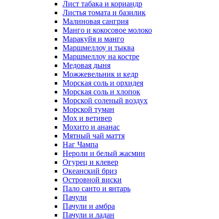
Лист табака и кориандр
Листья томата и базилик
Малиновая сангрия
Манго и кокосовое молоко
Маракуйя и манго
Маршмеллоу и тыква
Маршмеллоу на костре
Медовая дыня
Можжевельник и кедр
Морская соль и орхидея
Морская соль и хлопок
Морской соленый воздух
Морской туман
Мох и ветивер
Мохито и ананас
Мятный чай маття
Наг Чампа
Нероли и белый жасмин
Огурец и клевер
Океанский бриз
Островной виски
Пало санто и янтарь
Пачули
Пачули и амбра
Пачули и ладан