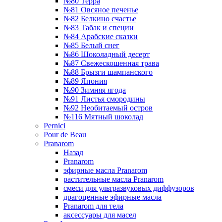
№80 Терра
№81 Овсяное печенье
№82 Белкино счастье
№83 Табак и специи
№84 Арабские сказки
№85 Белый снег
№86 Шоколадный десерт
№87 Свежескошенная трава
№88 Брызги шампанского
№89 Япония
№90 Зимняя ягода
№91 Листья смородины
№92 Необитаемый остров
№116 Мятный шоколад
Pernici
Pour de Beau
Pranarom
Назад
Pranarom
эфирные масла Pranarom
растительные масла Pranarom
смеси для ультразвуковых диффузоров
драгоценные эфирные масла
Pranarom для тела
аксессуары для масел