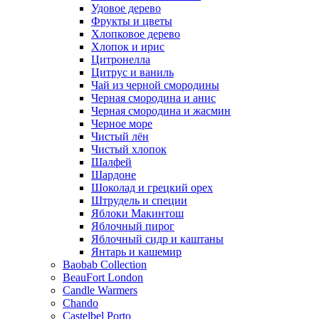
Удовое дерево
Фрукты и цветы
Хлопковое дерево
Хлопок и ирис
Цитронелла
Цитрус и ваниль
Чай из черной смородины
Черная смородина и анис
Черная смородина и жасмин
Черное море
Чистый лён
Чистый хлопок
Шалфей
Шардоне
Шоколад и грецкий орех
Штрудель и специи
Яблоки Макинтош
Яблочный пирог
Яблочный сидр и каштаны
Янтарь и кашемир
Baobab Collection
BeauFort London
Candle Warmers
Chando
Castelbel Porto