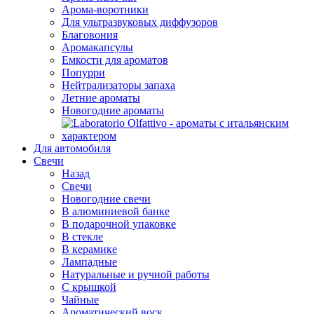
Арома-воротники
Для ультразвуковых диффузоров
Благовония
Аромакапсулы
Емкости для ароматов
Попурри
Нейтрализаторы запаха
Летние ароматы
Новогодние ароматы
Для автомобиля
Свечи
Назад
Свечи
Новогодние свечи
В алюминиевой банке
В подарочной упаковке
В стекле
В керамике
Лампадные
Натуральные и ручной работы
С крышкой
Чайные
Ароматический воск