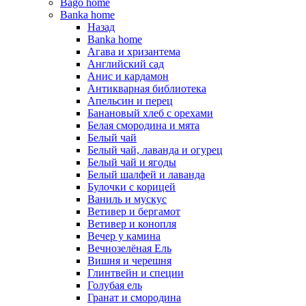
Bago home
Banka home
Назад
Banka home
Агава и хризантема
Английский сад
Анис и кардамон
Антикварная библиотека
Апельсин и перец
Банановый хлеб с орехами
Белая смородина и мята
Белый чай
Белый чай, лаванда и огурец
Белый чай и ягоды
Белый шалфей и лаванда
Булочки с корицей
Ваниль и мускус
Ветивер и бергамот
Ветивер и конопля
Вечер у камина
Вечнозелёная Ель
Вишня и черешня
Глинтвейн и специи
Голубая ель
Гранат и смородина