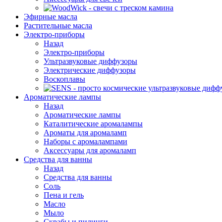
Эфирные масла
Растительные масла
Электро-приборы
Назад
Электро-приборы
Ультразвуковые диффузоры
Электрические диффузоры
Воскоплавы
Ароматические лампы
Назад
Ароматические лампы
Каталитические аромалампы
Ароматы для аромаламп
Наборы с аромалампами
Аксессуары для аромаламп
Средства для ванны
Назад
Средства для ванны
Соль
Пена и гель
Масло
Мыло
Скрабы и пилинги