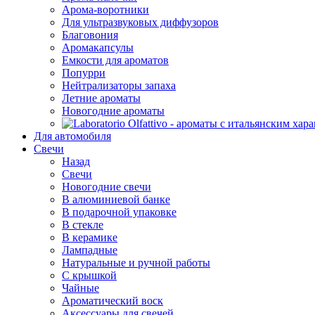
Арома-воротники
Для ультразвуковых диффузоров
Благовония
Аромакапсулы
Емкости для ароматов
Попурри
Нейтрализаторы запаха
Летние ароматы
Новогодние ароматы
Для автомобиля
Свечи
Назад
Свечи
Новогодние свечи
В алюминиевой банке
В подарочной упаковке
В стекле
В керамике
Лампадные
Натуральные и ручной работы
С крышкой
Чайные
Ароматический воск
Аксессуары для свечей