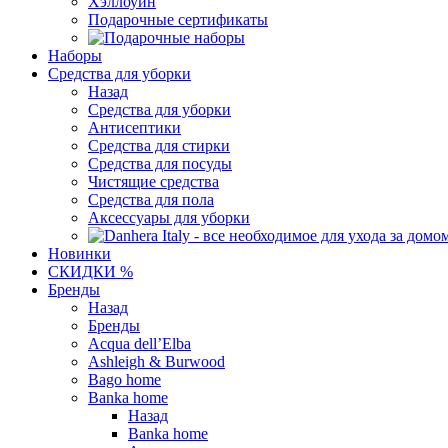
Хэллоуин
Подарочные сертификаты
Наборы
Средства для уборки
Назад
Средства для уборки
Антисептики
Средства для стирки
Средства для посуды
Чистящие средства
Средства для пола
Аксессуары для уборки
Новинки
СКИДКИ %
Бренды
Назад
Бренды
Acqua dell’Elba
Ashleigh & Burwood
Bago home
Banka home
Назад
Banka home