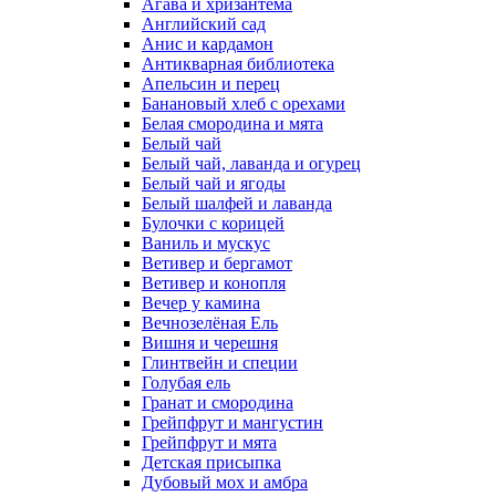
Агава и хризантема
Английский сад
Анис и кардамон
Антикварная библиотека
Апельсин и перец
Банановый хлеб с орехами
Белая смородина и мята
Белый чай
Белый чай, лаванда и огурец
Белый чай и ягоды
Белый шалфей и лаванда
Булочки с корицей
Ваниль и мускус
Ветивер и бергамот
Ветивер и конопля
Вечер у камина
Вечнозелёная Ель
Вишня и черешня
Глинтвейн и специи
Голубая ель
Гранат и смородина
Грейпфрут и мангустин
Грейпфрут и мята
Детская присыпка
Дубовый мох и амбра