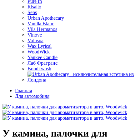
Pure In
Risalto
Sens
Urban Apothecary
Vanilla Blanc
Vila Hermanos
Vinove
Voluspa
Wax Lyrical
WoodWick
Yankee Candle
Лаб Фрагранс
Bondi wash
Главная
Для автомобиля
У камина, палочки для