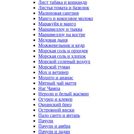
Лист табака и кориандр
Листья томата и базилик
Малиновая сангрия
Манго и кокосовое молоко
Маракуйя и манго
Маршмеллоу и тыква
Маршмеллоу на костре
Медовая дыня
Можжевельник и кедр
Морская соль и орхидея
Морская соль и хлопок
Морской соленый воздух
Морской туман
Мох и ветивер
Мохито и ананас
Мятный чай маття
Наг Чампа
Нероли и белый жасмин
Огурец и клевер
Океанский бриз
Островной виски
Пало санто и янтарь
Пачули
Пачули и амбра
Пачули и ладан