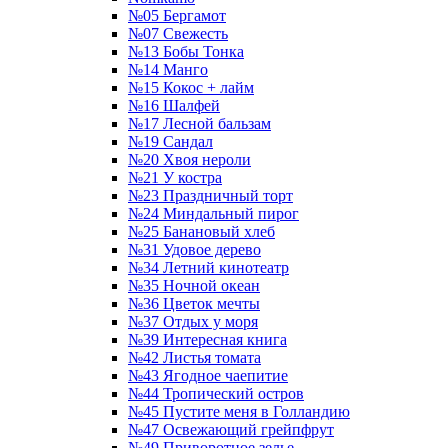
№05 Бергамот
№07 Свежесть
№13 Бобы Тонка
№14 Манго
№15 Кокос + лайм
№16 Шалфей
№17 Лесной бальзам
№19 Сандал
№20 Хвоя нероли
№21 У костра
№23 Праздничный торт
№24 Миндальный пирог
№25 Банановый хлеб
№31 Удовое дерево
№34 Летний кинотеатр
№35 Ночной океан
№36 Цветок мечты
№37 Отдых у моря
№39 Интересная книга
№42 Листья томата
№43 Ягодное чаепитие
№44 Тропический остров
№45 Пустите меня в Голландию
№47 Освежающий грейпфрут
№49 Приворотное зелье