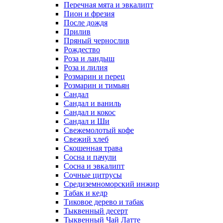
Перечная мята и эвкалипт
Пион и фрезия
После дождя
Прилив
Пряный чернослив
Рождество
Роза и ландыш
Роза и лилия
Розмарин и перец
Розмарин и тимьян
Сандал
Сандал и ваниль
Сандал и кокос
Сандал и Ши
Свежемолотый кофе
Свежий хлеб
Скошенная трава
Сосна и пачули
Сосна и эвкалипт
Сочные цитрусы
Средиземноморский инжир
Табак и кедр
Тиковое дерево и табак
Тыквенный десерт
Тыквенный Чай Латте