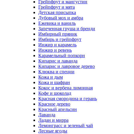
Грейпфрут и мангустин
Грейпфрут и мята
Детская присыпка
Дубовый мох и амбра
Ежевика и ваниль
Запеченная груша и бренди
Имбирный пряник
Имбирь и грейпфрут
Инжир и карамель
Инжир и ревень
Карамельный попкорн
Кипарис и лаванда
Кипарис и лавровое дерево
Клюква и специи
Кожа и дым
Кожа и шафран
Кокос и вербена лимонная
Кофе и шоколад
Красная смородина и герань
Красное дерево
Красный апельсин
Лаванда
Ладан и мирра
Лемонграсс и зеленый чай
Лесные ягоды