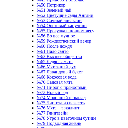
№50 Петрикор
№51 Зеленый чай
№52 Цветущие сады Англии
№53 Сочный апельсин
№54 Ореховый капучино
№55 Прогулка в ночном лесу
№56 Во все мучное
№59 Рождественский вечер
№60 После дождя
№61 Пало санто
№63 Высшее общество
№65 Ледяная мята
№66 Мятежный дух
№67 Лавандовый букет
№68 Кокосовая вода
№70 Садовая мята
№71 Пирог с пряностями
№72 Новый год
№74 Молочный шоколад
№75 Чистота и свежесть
№76 Мята + эвкалипт
№77 Глинтвейн
№78 Утро в цветочном бутике
№79 Подводная жизнь