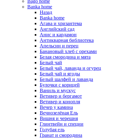
Bago home
Banka home
Назад
Banka home
Агава и хризантема
Английский сад
Анис и кардамон
Антикварная библиотека
Апельсин и перец
Банановый хлеб с орехами
Белая смородина и мята
Белый чай
Белый чай, лаванда и огурец
Белый чай и ягоды
Белый шалфей и лаванда
Булочки с корицей
Ваниль и мускус
Ветивер и бергамот
Ветивер и конопля
Вечер у камина
Вечнозелёная Ель
Вишня и черешня
Глинтвейн и специи
Голубая ель
Гранат и смородина