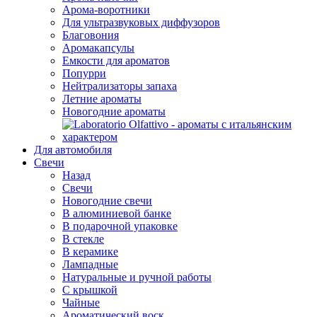
Арома-воротники
Для ультразвуковых диффузоров
Благовония
Аромакапсулы
Емкости для ароматов
Попурри
Нейтрализаторы запаха
Летние ароматы
Новогодние ароматы
Для автомобиля
Свечи
Назад
Свечи
Новогодние свечи
В алюминиевой банке
В подарочной упаковке
В стекле
В керамике
Лампадные
Натуральные и ручной работы
С крышкой
Чайные
Ароматический воск