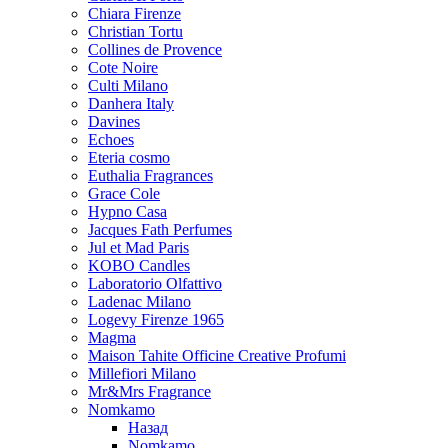
Chiara Firenze
Christian Tortu
Collines de Provence
Cote Noire
Culti Milano
Danhera Italy
Davines
Echoes
Eteria cosmo
Euthalia Fragrances
Grace Cole
Hypno Casa
Jacques Fath Perfumes
Jul et Mad Paris
KOBO Candles
Laboratorio Olfattivo
Ladenac Milano
Logevy Firenze 1965
Magma
Maison Tahite Officine Creative Profumi
Millefiori Milano
Mr&Mrs Fragrance
Nomkamo
Назад
Nomkamo