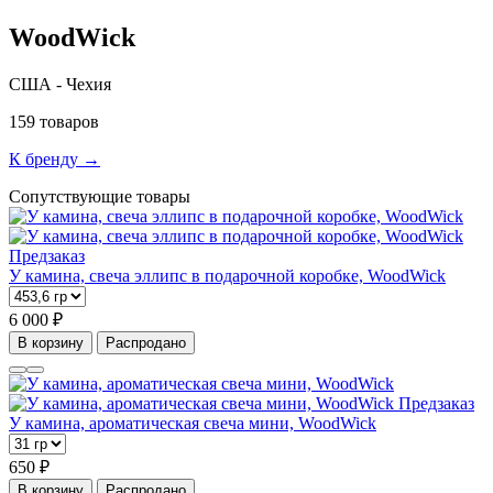
WoodWick
США - Чехия
159 товаров
К бренду →
Сопутствующие товары
Предзаказ
У камина, свеча эллипс в подарочной коробке, WoodWick
6 000 ₽
В корзину
Распродано
Предзаказ
У камина, ароматическая свеча мини, WoodWick
650 ₽
В корзину
Распродано