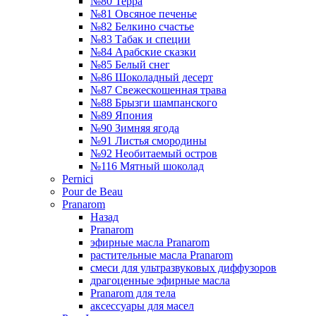
№80 Терра
№81 Овсяное печенье
№82 Белкино счастье
№83 Табак и специи
№84 Арабские сказки
№85 Белый снег
№86 Шоколадный десерт
№87 Свежескошенная трава
№88 Брызги шампанского
№89 Япония
№90 Зимняя ягода
№91 Листья смородины
№92 Необитаемый остров
№116 Мятный шоколад
Pernici
Pour de Beau
Pranarom
Назад
Pranarom
эфирные масла Pranarom
растительные масла Pranarom
смеси для ультразвуковых диффузоров
драгоценные эфирные масла
Pranarom для тела
аксессуары для масел