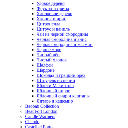
Удовое дерево
Фрукты и цветы
Хлопковое дерево
Хлопок и ирис
Цитронелла
Цитрус и ваниль
Чай из черной смородины
Черная смородина и анис
Черная смородина и жасмин
Черное море
Чистый лён
Чистый хлопок
Шалфей
Шардоне
Шоколад и грецкий орех
Штрудель и специи
Яблоки Макинтош
Яблочный пирог
Яблочный сидр и каштаны
Янтарь и кашемир
Baobab Collection
BeauFort London
Candle Warmers
Chando
Castelbel Porto