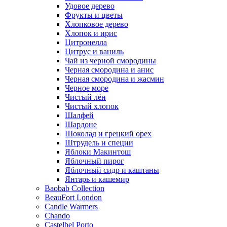
Удовое дерево
Фрукты и цветы
Хлопковое дерево
Хлопок и ирис
Цитронелла
Цитрус и ваниль
Чай из черной смородины
Черная смородина и анис
Черная смородина и жасмин
Черное море
Чистый лён
Чистый хлопок
Шалфей
Шардоне
Шоколад и грецкий орех
Штрудель и специи
Яблоки Макинтош
Яблочный пирог
Яблочный сидр и каштаны
Янтарь и кашемир
Baobab Collection
BeauFort London
Candle Warmers
Chando
Castelbel Porto