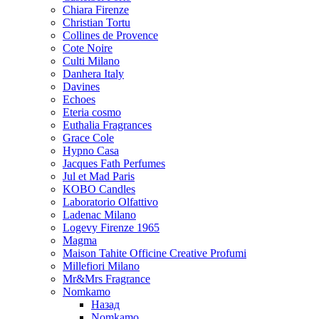
Chiara Firenze
Christian Tortu
Collines de Provence
Cote Noire
Culti Milano
Danhera Italy
Davines
Echoes
Eteria cosmo
Euthalia Fragrances
Grace Cole
Hypno Casa
Jacques Fath Perfumes
Jul et Mad Paris
KOBO Candles
Laboratorio Olfattivo
Ladenac Milano
Logevy Firenze 1965
Magma
Maison Tahite Officine Creative Profumi
Millefiori Milano
Mr&Mrs Fragrance
Nomkamo
Назад
Nomkamo