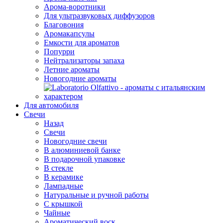
Арома-воротники
Для ультразвуковых диффузоров
Благовония
Аромакапсулы
Емкости для ароматов
Попурри
Нейтрализаторы запаха
Летние ароматы
Новогодние ароматы
Для автомобиля
Свечи
Назад
Свечи
Новогодние свечи
В алюминиевой банке
В подарочной упаковке
В стекле
В керамике
Лампадные
Натуральные и ручной работы
С крышкой
Чайные
Ароматический воск