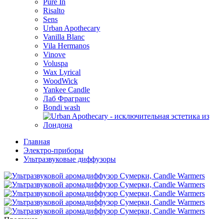
Pure In
Risalto
Sens
Urban Apothecary
Vanilla Blanc
Vila Hermanos
Vinove
Voluspa
Wax Lyrical
WoodWick
Yankee Candle
Лаб Фрагранс
Bondi wash
Главная
Электро-приборы
Ультразвуковые диффузоры