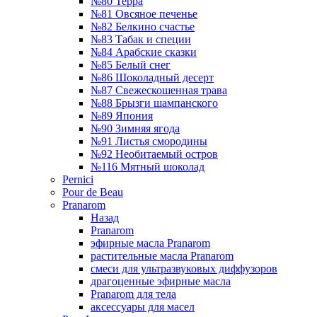
№80 Терра
№81 Овсяное печенье
№82 Белкино счастье
№83 Табак и специи
№84 Арабские сказки
№85 Белый снег
№86 Шоколадный десерт
№87 Свежескошенная трава
№88 Брызги шампанского
№89 Япония
№90 Зимняя ягода
№91 Листья смородины
№92 Необитаемый остров
№116 Мятный шоколад
Pernici
Pour de Beau
Pranarom
Назад
Pranarom
эфирные масла Pranarom
растительные масла Pranarom
смеси для ультразвуковых диффузоров
драгоценные эфирные масла
Pranarom для тела
аксессуары для масел