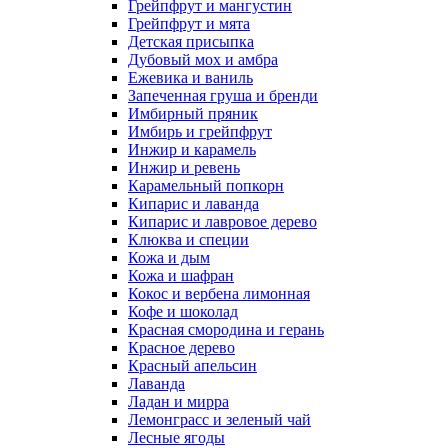
Грейпфрут и мангустин
Грейпфрут и мята
Детская присыпка
Дубовый мох и амбра
Ежевика и ваниль
Запеченная груша и бренди
Имбирный пряник
Имбирь и грейпфрут
Инжир и карамель
Инжир и ревень
Карамельный попкорн
Кипарис и лаванда
Кипарис и лавровое дерево
Клюква и специи
Кожа и дым
Кожа и шафран
Кокос и вербена лимонная
Кофе и шоколад
Красная смородина и герань
Красное дерево
Красный апельсин
Лаванда
Ладан и мирра
Лемонграсс и зеленый чай
Лесные ягоды