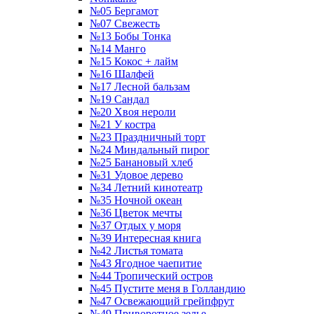
№05 Бергамот
№07 Свежесть
№13 Бобы Тонка
№14 Манго
№15 Кокос + лайм
№16 Шалфей
№17 Лесной бальзам
№19 Сандал
№20 Хвоя нероли
№21 У костра
№23 Праздничный торт
№24 Миндальный пирог
№25 Банановый хлеб
№31 Удовое дерево
№34 Летний кинотеатр
№35 Ночной океан
№36 Цветок мечты
№37 Отдых у моря
№39 Интересная книга
№42 Листья томата
№43 Ягодное чаепитие
№44 Тропический остров
№45 Пустите меня в Голландию
№47 Освежающий грейпфрут
№49 Приворотное зелье