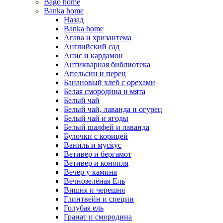
Bago home
Banka home
Назад
Banka home
Агава и хризантема
Английский сад
Анис и кардамон
Антикварная библиотека
Апельсин и перец
Банановый хлеб с орехами
Белая смородина и мята
Белый чай
Белый чай, лаванда и огурец
Белый чай и ягоды
Белый шалфей и лаванда
Булочки с корицей
Ваниль и мускус
Ветивер и бергамот
Ветивер и конопля
Вечер у камина
Вечнозелёная Ель
Вишня и черешня
Глинтвейн и специи
Голубая ель
Гранат и смородина