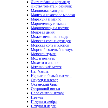
Лист табака и кориандр
Листья томата и базилик
Малиновая сангрия
Манго и кокосовое молоко
Маракуйя и манго
Маршмеллоу и тыква
Маршмеллоу на костре
Медовая дыня
Можжевельник и кедр
Морская соль и орхидея
Морская соль и хлопок
Морской соленый воздух
Морской туман
Мох и ветивер
Мохито и ананас
Мятный чай маття
Наг Чампа
Нероли и белый жасмин
Огурец и клевер
Океанский бриз
Островной виски
Пало санто и янтарь
Пачули
Пачули и амбра
Пачули и ладан