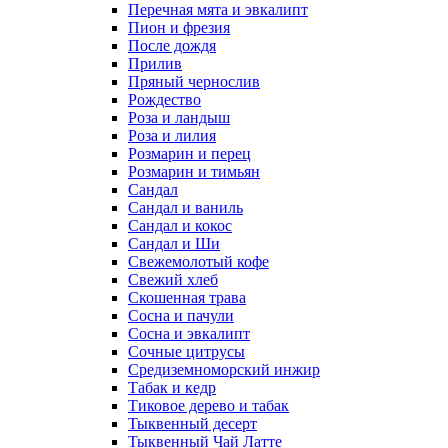
Перечная мята и эвкалипт
Пион и фрезия
После дождя
Прилив
Пряный чернослив
Рождество
Роза и ландыш
Роза и лилия
Розмарин и перец
Розмарин и тимьян
Сандал
Сандал и ваниль
Сандал и кокос
Сандал и Ши
Свежемолотый кофе
Свежий хлеб
Скошенная трава
Сосна и пачули
Сосна и эвкалипт
Сочные цитрусы
Средиземноморский инжир
Табак и кедр
Тиковое дерево и табак
Тыквенный десерт
Тыквенный Чай Латте