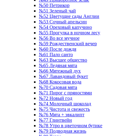
№50 Петрикор
№51 Зеленый чай
№52 Цветущие сады Англии
№53 Сочный апельсин
№54 Ореховый капучино
№55 Прогулка в ночном лесу
№56 Во все мучное
№59 Рождественский вечер
№60 После дождя
№61 Пало санто
№63 Высшее общество
№65 Ледяная мята
№66 Мятежный дух
№67 Лавандовый букет
№68 Кокосовая вода
№70 Садовая мята
№71 Пирог с пряностями
№72 Новый год
№74 Молочный шоколад
№75 Чистота и свежесть
№76 Мята + эвкалипт
№77 Глинтвейн
№78 Утро в цветочном бутике
№79 Подводная жизнь