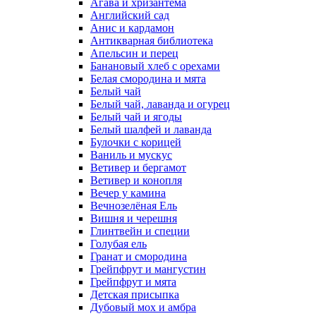
Агава и хризантема
Английский сад
Анис и кардамон
Антикварная библиотека
Апельсин и перец
Банановый хлеб с орехами
Белая смородина и мята
Белый чай
Белый чай, лаванда и огурец
Белый чай и ягоды
Белый шалфей и лаванда
Булочки с корицей
Ваниль и мускус
Ветивер и бергамот
Ветивер и конопля
Вечер у камина
Вечнозелёная Ель
Вишня и черешня
Глинтвейн и специи
Голубая ель
Гранат и смородина
Грейпфрут и мангустин
Грейпфрут и мята
Детская присыпка
Дубовый мох и амбра