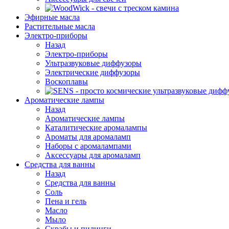
Эфирные масла
Растительные масла
Электро-приборы
Назад
Электро-приборы
Ультразвуковые диффузоры
Электрические диффузоры
Воскоплавы
Ароматические лампы
Назад
Ароматические лампы
Каталитические аромалампы
Ароматы для аромаламп
Наборы с аромалампами
Аксессуары для аромаламп
Средства для ванны
Назад
Средства для ванны
Соль
Пена и гель
Масло
Мыло
Скрабы и пилинги