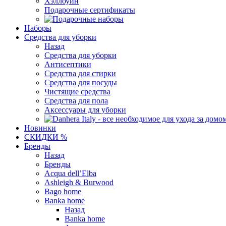
Хэллоуин
Подарочные сертификаты
Наборы
Средства для уборки
Назад
Средства для уборки
Антисептики
Средства для стирки
Средства для посуды
Чистящие средства
Средства для пола
Аксессуары для уборки
Новинки
СКИДКИ %
Бренды
Назад
Бренды
Acqua dell’Elba
Ashleigh & Burwood
Bago home
Banka home
Назад
Banka home