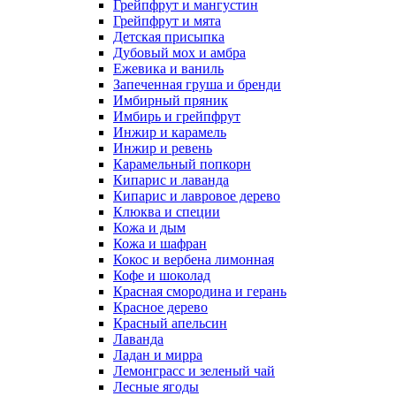
Грейпфрут и мангустин
Грейпфрут и мята
Детская присыпка
Дубовый мох и амбра
Ежевика и ваниль
Запеченная груша и бренди
Имбирный пряник
Имбирь и грейпфрут
Инжир и карамель
Инжир и ревень
Карамельный попкорн
Кипарис и лаванда
Кипарис и лавровое дерево
Клюква и специи
Кожа и дым
Кожа и шафран
Кокос и вербена лимонная
Кофе и шоколад
Красная смородина и герань
Красное дерево
Красный апельсин
Лаванда
Ладан и мирра
Лемонграсс и зеленый чай
Лесные ягоды