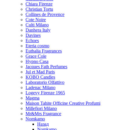
Chiara Firenze
Christian Tortu
Collines de Provence
Cote Noire
Culti Milano
Danhera Italy
Davines
Echoes
Eteria cosmo
Euthalia Fragrances
Grace Cole
Hypno Casa
Jacques Fath Perfumes
Jul et Mad Paris
KOBO Candles
Laboratorio Olfattivo
Ladenac Milano
Logevy Firenze 1965
Magma
Maison Tahite Officine Creative Profumi
Millefiori Milano
Mr&Mrs Fragrance
Nomkamo
Назад
Nomkamo