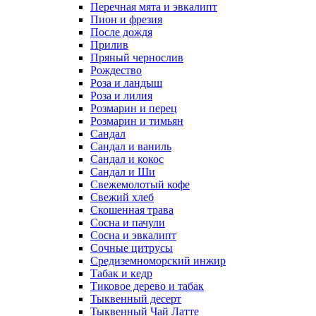
Перечная мята и эвкалипт
Пион и фрезия
После дождя
Прилив
Пряный чернослив
Рождество
Роза и ландыш
Роза и лилия
Розмарин и перец
Розмарин и тимьян
Сандал
Сандал и ваниль
Сандал и кокос
Сандал и Ши
Свежемолотый кофе
Свежий хлеб
Скошенная трава
Сосна и пачули
Сосна и эвкалипт
Сочные цитрусы
Средиземноморский инжир
Табак и кедр
Тиковое дерево и табак
Тыквенный десерт
Тыквенный Чай Латте