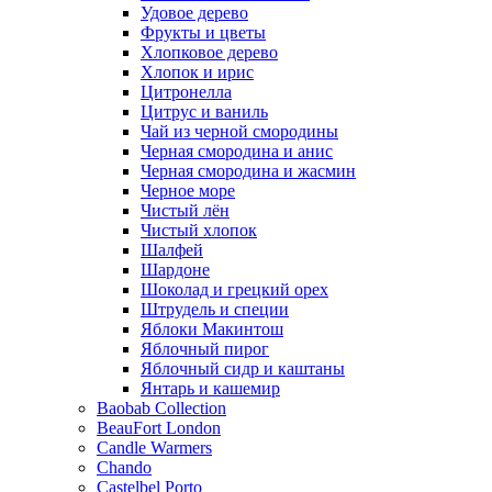
Удовое дерево
Фрукты и цветы
Хлопковое дерево
Хлопок и ирис
Цитронелла
Цитрус и ваниль
Чай из черной смородины
Черная смородина и анис
Черная смородина и жасмин
Черное море
Чистый лён
Чистый хлопок
Шалфей
Шардоне
Шоколад и грецкий орех
Штрудель и специи
Яблоки Макинтош
Яблочный пирог
Яблочный сидр и каштаны
Янтарь и кашемир
Baobab Collection
BeauFort London
Candle Warmers
Chando
Castelbel Porto