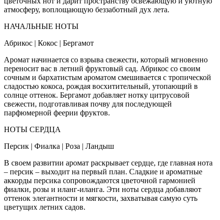
цветочных нот и дарит пространству освежающую и уютную
атмосферу, воплощающую беззаботный дух лета.
НАЧАЛЬНЫЕ НОТЫ
Абрикос | Кокос | Бергамот
Аромат начинается со взрыва свежести, который мгновенно
переносит вас в летний фруктовый сад. Абрикос со своим
сочным и бархатистым ароматом смешивается с тропической
сладостью кокоса, рождая восхитительный, утопающий в
солнце оттенок. Бергамот добавляет нотку цитрусовой
свежести, подготавливая почву для последующей
парфюмерной феерии фруктов.
НОТЫ СЕРДЦА
Персик | Фиалка | Роза | Ландыш
В своем развитии аромат раскрывает сердце, где главная нота
– персик – выходит на первый план. Сладкие и ароматные
аккорды персика сопровождаются цветочной гармонией
фиалки, розы и иланг-иланга. Эти ноты сердца добавляют
оттенок элегантности и мягкости, захватывая самую суть
цветущих летних садов.