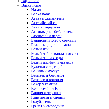
Bago home
Banka home
Назад
Banka home
Агава и хризантема
Английский сад
Анис и кардамон
Антикварная библиотека
Апельсин и перец
Банановый хлеб с орехами
Белая смородина и мята
Белый чай
Белый чай, лаванда и огурец
Белый чай и ягоды
Белый шалфей и лаванда
Булочки с корицей
Ваниль и мускус
Ветивер и бергамот
Ветивер и конопля
Вечер у камина
Вечнозелёная Ель
Вишня и черешня
Глинтвейн и специи
Голубая ель
Гранат и смородина