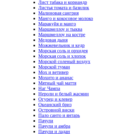
Лист табака и кориандр
Листья томата и базилик
Малиновая сангрия
Манго и кокосовое молоко
Маракуйя и манго
Маршмеллоу и тыква
Маршмеллоу на костре
Медовая дыня
Можжевельник и кедр
Морская соль и орхидея
Морская соль и хлопок
Морской соленый воздух
Морской туман
Мох и ветивер
Мохито и ананас
Мятный чай маття
Наг Чампа
Нероли и белый жасмин
Огурец и клевер
Океанский бриз
Островной виски
Пало санто и янтарь
Пачули
Пачули и амбра
Пачули и ладан