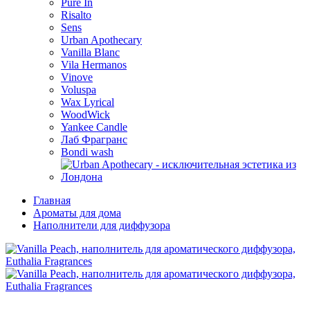
Pure In
Risalto
Sens
Urban Apothecary
Vanilla Blanc
Vila Hermanos
Vinove
Voluspa
Wax Lyrical
WoodWick
Yankee Candle
Лаб Фрагранс
Bondi wash
Главная
Ароматы для дома
Наполнители для диффузора