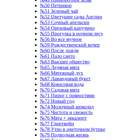
№50 Петрикор
№51 Зеленый чай
№52 Цветущие сады Англии
№53 Сочный апельсин
№54 Ореховый капучино
№55 Прогулка в ночном лесу
№56 Во все мучное
№59 Рождественский вечер
№60 После дождя
№61 Пало санто
№63 Высшее общество
№65 Ледяная мята
№66 Мятежный дух
№67 Лавандовый букет
№68 Кокосовая вода
№70 Садовая мята
№71 Пирог с пряностями
№72 Новый год
№74 Молочный шоколад
№75 Чистота и свежесть
№76 Мята + эвкалипт
№77 Глинтвейн
№78 Утро в цветочном бутике
№79 Подводная жизнь