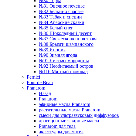
№80 Терра
№81 Овсяное печенье
№82 Белкино счастье
№83 Табак и специи
№84 Арабские сказки
№85 Белый снег
№86 Шоколадный десерт
№87 Свежескошенная трава
№88 Брызги шампанского
№89 Япония
№90 Зимняя ягода
№91 Листья смородины
№92 Необитаемый остров
№116 Мятный шоколад
Pernici
Pour de Beau
Pranarom
Назад
Pranarom
эфирные масла Pranarom
растительные масла Pranarom
смеси для ультразвуковых диффузоров
драгоценные эфирные масла
Pranarom для тела
аксессуары для масел