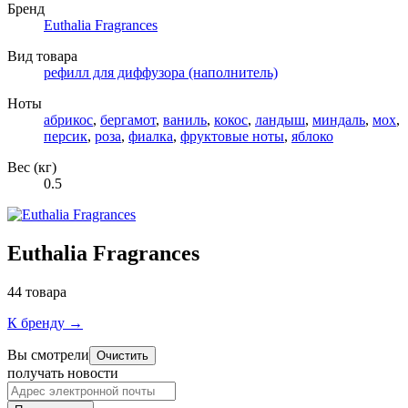
Бренд
Euthalia Fragrances
Вид товара
рефилл для диффузора (наполнитель)
Ноты
абрикос
,
бергамот
,
ваниль
,
кокос
,
ландыш
,
миндаль
,
мох
,
персик
,
роза
,
фиалка
,
фруктовые ноты
,
яблоко
Вес (кг)
0.5
Euthalia Fragrances
44 товара
К бренду →
Вы смотрели
Очистить
получать новости