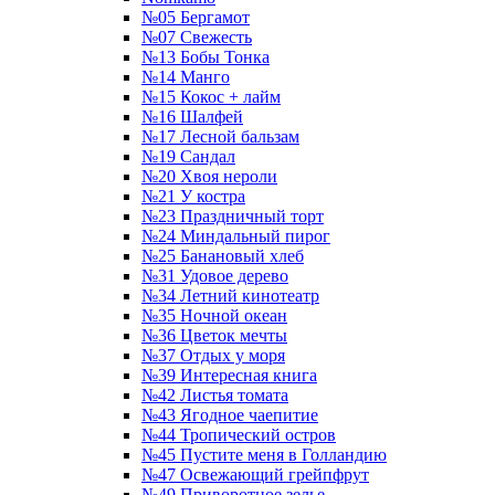
№05 Бергамот
№07 Свежесть
№13 Бобы Тонка
№14 Манго
№15 Кокос + лайм
№16 Шалфей
№17 Лесной бальзам
№19 Сандал
№20 Хвоя нероли
№21 У костра
№23 Праздничный торт
№24 Миндальный пирог
№25 Банановый хлеб
№31 Удовое дерево
№34 Летний кинотеатр
№35 Ночной океан
№36 Цветок мечты
№37 Отдых у моря
№39 Интересная книга
№42 Листья томата
№43 Ягодное чаепитие
№44 Тропический остров
№45 Пустите меня в Голландию
№47 Освежающий грейпфрут
№49 Приворотное зелье