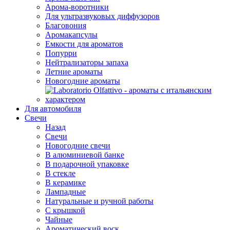
Арома-воротники
Для ультразвуковых диффузоров
Благовония
Аромакапсулы
Емкости для ароматов
Попурри
Нейтрализаторы запаха
Летние ароматы
Новогодние ароматы
Для автомобиля
Свечи
Назад
Свечи
Новогодние свечи
В алюминиевой банке
В подарочной упаковке
В стекле
В керамике
Лампадные
Натуральные и ручной работы
С крышкой
Чайные
Ароматический воск