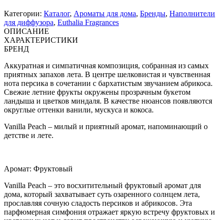
Категории:
Каталог
,
Ароматы для дома
,
Бренды
,
Наполнители
для диффузора
,
Euthalia Fragrances
ОПИСАНИЕ
ХАРАКТЕРИСТИКИ
БРЕНД
Аккуратная и симпатичная композиция, собранная из самых
приятных запахов лета. В центре шелковистая и чувственная
нота персика в сочетании с бархатистым звучанием абрикоса.
Свежие летние фрукты окружены прозрачным букетом
ландыша и цветков миндаля. В качестве нюансов появляются
округлые оттенки ванили, мускуса и кокоса.
Vanilla Peach – милый и приятный аромат, напоминающий о
детстве и лете.
Аромат: Фруктовый
Vanilla Peach – это восхитительный фруктовый аромат для
дома, который захватывает суть озаренного солнцем лета,
прославляя сочную сладость персиков и абрикосов. Эта
парфюмерная симфония отражает яркую встречу фруктовых и